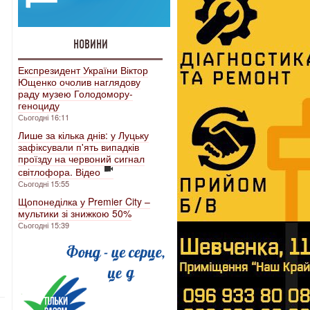
НОВИНИ
Експрезидент України Віктор
Ющенко очолив наглядову
раду музею Голодомору-
и
геноциду
Сьогодні 16:11
Лише за кілька днів: у Луцьку
зафіксували п'ять випадків
проїзду на червоний сигнал
світлофора. Відео
Сьогодні 15:55
Щопонеділка у Premier City –
мультики зі знижкою 50%
Сьогодні 15:39