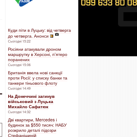
Куди піти в Луцьку: від четверга
до четверга. Анонси
Сьогодні 15:22
Росіяни атакували дроном
маршрутку в Херсоні, п'ятеро
поранених
Сьогодні 15:06
Британія ввела нові санкції
проти Росії: у списку банки та
танкери тіньового флоту
Сьогодні 14:49
На Донеччині загинув
військовий з Луцька
Михайло Сафатюк
Сьогодні 14:32
Дві квартири, Mercedes і
будинок за $550 тисяч: НАБУ
розкрило деталі підозри
Стефанішиній