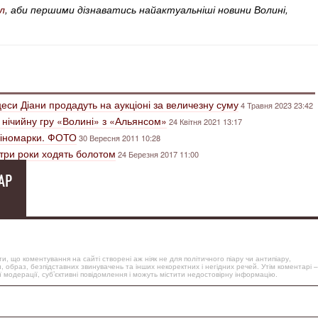
л
, аби першими дізнаватись найактуальніші новини Волині,
цеси Діани продадуть на аукціоні за величезну суму
4 Травня 2023 23:42
 нічийну гру «Волині» з «Альянсом»
24 Квітня 2021 13:17
» іномарки. ФОТО
30 Вересня 2011 10:28
три роки ходять болотом
24 Березня 2017 11:00
АР
, що коментування на сайті створені аж ніяк не для політичного піару чи антипіару,
, образ, безпідставних звинувачень та інших некоректних і негідних речей. Утім коментарі –
 модерації, суб’єктивні повідомлення і можуть містити недостовірну інформацію.