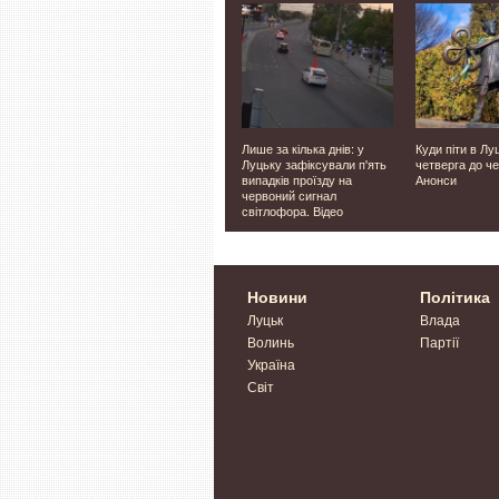
На Київщині росіяни
Лише за кілька днів: у
Куди піти в Луц
стою
знищили завод і логістичні
Луцьку зафіксували п'ять
четверга до че
арська
комплекси «Епіцентру»,
випадків проїзду на
Анонси
сортувальний центр
червоний сигнал
«Нової пошти» та
світлофора. Відео
найбільший розподільчий
хаб Rozetka
Новини
Політика
Луцьк
Влада
Волинь
Партії
Україна
Світ