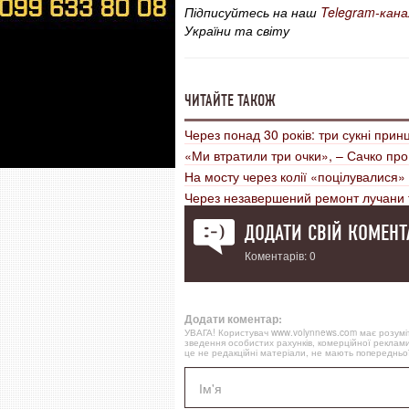
Підписуйтесь на наш
Telegram-кана
України та світу
ЧИТАЙТЕ ТАКОЖ
Через понад 30 років: три сукні прин
«Ми втратили три очки», – Сачко про
На мосту через колії «поцілувалися
Через незавершений ремонт лучани 
ДОДАТИ СВІЙ КОМЕНТ
Коментарів: 0
Додати коментар:
УВАГА! Користувач www.volynnews.com має розуміти
зведення особистих рахунків, комерційної реклами
це не редакційні матеріали, не мають попередньої