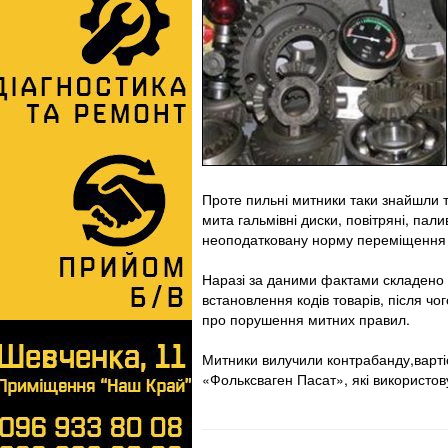
Проте пильні митники таки знайшли т
мита гальмівні диски, повітряні, пал
неоподатковану норму переміщення 
Наразі за даними фактами складено 
встановлення кодів товарів, після ч
про порушення митних правил.
Митники вилучили контрабанду,вартіс
«Фольксваген Пасат», які використо