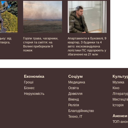
ьку: від
Горіли трава, чагарники,
Апартаменти в Буковелі, 9
Фасадна пл
тверга.
стерня та сміття: на
квартир, 3 будинки та 4
клінкер чи
Волині приборкали 9
авто: екскомандувача
що обрати
пожеж
логістики ПС підозрюють у
облицюван
збагаченні на 21 млн
Економіка
Соціум
Культу
Гроші
Медицина
Музика
Бізнес
Освіта
Кіно
Нерухомість
Довкілля
Літерату
Вікенд
Мистецт
Релігія
Історія
Благодійництво
Анонси
Техно, IT
ТОП-ано