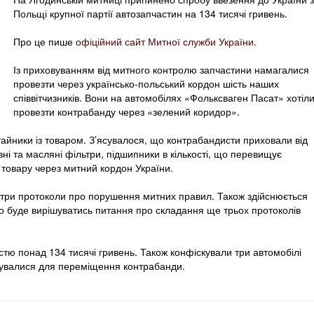
Польщі крупної партії автозапчастин на 134 тисячі гривень.
Про це пише
офіційний сайт Митної служби України
.
Із приховуванням від митного контролю запчастини намагалися
провезти через українсько-польський кордон шість наших
співвітчизників. Вони на автомобілях «Фольксваген Пасат» хотіл
провезти контрабанду через «зелений коридор».
айники із товаром. З’ясувалося, що контрабандисти приховали від
ивні та масляні фільтри, підшипники в кількості, що перевищує
товару через митний кордон України.
три протоколи про порушення митних правил. Також здійснюється
ого буде вирішуватись питання про складання ще трьох протоколів
тю понад 134 тисячі гривень. Також конфіскували три автомобілі
вувалися для переміщення контрабанди.