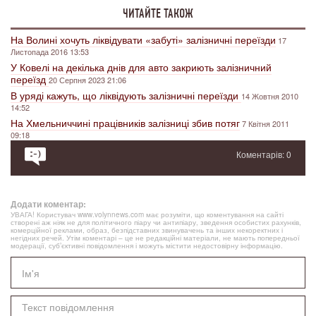
ЧИТАЙТЕ ТАКОЖ
На Волині хочуть ліквідувати «забуті» залізничні переїзди
17
Листопада 2016 13:53
У Ковелі на декілька днів для авто закриють залізничний
переїзд
20 Серпня 2023 21:06
В уряді кажуть, що ліквідують залізничні переїзди
14 Жовтня 2010
14:52
На Хмельниччині працівників залізниці збив потяг
7 Квітня 2011
09:18
Коментарів: 0
Додати коментар:
УВАГА! Користувач www.volynnews.com має розуміти, що коментування на сайті
створені аж ніяк не для політичного піару чи антипіару, зведення особистих рахунків,
комерційної реклами, образ, безпідставних звинувачень та інших некоректних і
негідних речей. Утім коментарі – це не редакційні матеріали, не мають попередньої
модерації, суб’єктивні повідомлення і можуть містити недостовірну інформацію.