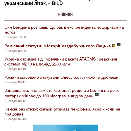
НОВИНИ
Син Байдена розповів, що рак в експрезидента поширився на
кістки
Сьогодні 10:08
Ремісничі статути: з історії маґдебурзького Луцька
Сьогодні 09:39
Україна отримає від Туреччини ракети ATACMS і реактивні
системи M270 на понад $280 млн
Сьогодні 09:10
Росіяни масовано атакували Одесу балістикою та дронами
Сьогодні 08:41
Запашна малина замість картоплі: родина з Волині на двох
гектарах збирає до 100 кілограмів ягід за день
Сьогодні 08:12
Пенсія без стажу: скільки отримає пенсіонер, який ніколи не
працював
Сьогодні 07:43