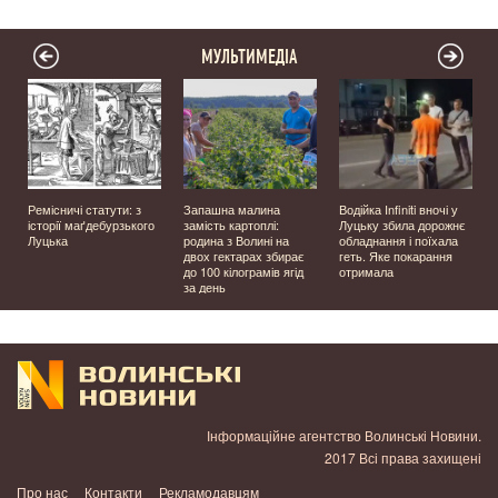
МУЛЬТИМЕДІА
Ремісничі статути: з
Запашна малина
Водійка Infiniti вночі у
історії маґдебурзького
замість картоплі:
Луцьку збила дорожнє
Луцька
родина з Волині на
обладнання і поїхала
двох гектарах збирає
геть. Яке покарання
до 100 кілограмів ягід
отримала
за день
Інформаційне агентство Волинські Новини.
2017 Всі права захищені
Про нас
Контакти
Рекламодавцям