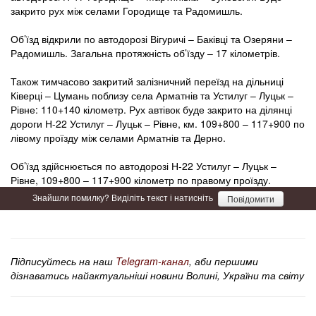
закрито рух між селами Городище та Радомишль.
Об’їзд відкрили по автодорозі Вігуричі – Баківці та Озеряни –
Радомишль. Загальна протяжність об’їзду – 17 кілометрів.
Також тимчасово закритий залізничний переїзд на дільниці
Ківерці – Цумань поблизу села Арматнів та Устилуг – Луцьк –
Рівне: 110+140 кілометр. Рух автівок буде закрито на ділянці
дороги Н-22 Устилуг – Луцьк – Рівне, км. 109+800 – 117+900 по
лівому проїзду між селами Арматнів та Дерно.
Об’їзд здійснюється по автодорозі Н-22 Устилуг – Луцьк –
Рівне, 109+800 – 117+900 кілометр по правому проїзду.
Знайшли помилку? Виділіть текст і натисніть
Повідомити
Підписуйтесь на наш
Telegram-канал
, аби першими
дізнаватись найактуальніші новини Волині, України та світу