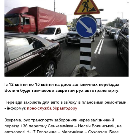
Із 12 квітня по 15 квітня на двох залізничних переїздах
Волині буде тимчасово закритий рух автотранспорту.
Переїзди закриють для авто в зв’язку із плановими ремонтами,
- інформує
прес-служба Укравтодору
.
Зокрема, рух транспорту заборонили через залізничний
переїзд 136 перегону Сенкевичівка – Несвіч Волинський, на
автодорозі Н-17 Городище – Мартинівка – Суховоля. Буде