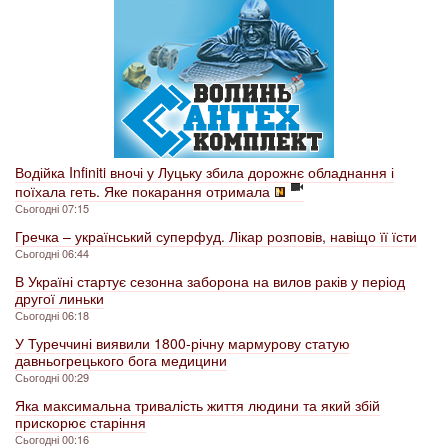
Водійка Infiniti вночі у Луцьку збила дорожнє обладнання і
поїхала геть. Яке покарання отримала
Сьогодні 07:15
Гречка – український суперфуд. Лікар розповів, навіщо її їсти
Сьогодні 06:44
В Україні стартує сезонна заборона на вилов раків у період
другої линьки
Сьогодні 06:18
У Туреччині виявили 1800-річну мармурову статую
давньогрецького бога медицини
Сьогодні 00:29
Яка максимальна тривалість життя людини та який збій
прискорює старіння
Сьогодні 00:16