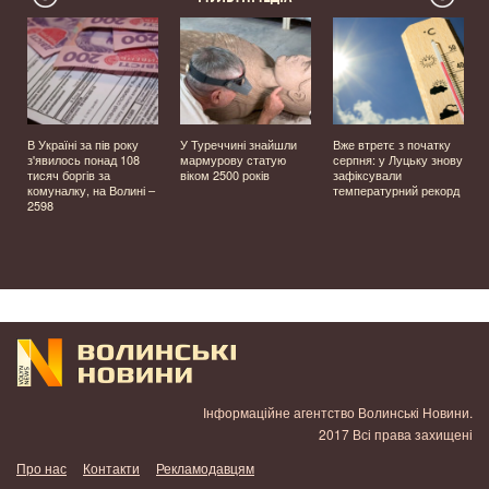
В Україні за пів року
У Туреччині знайшли
Вже втретє з початку
з'явилось понад 108
мармурову статую
серпня: у Луцьку знову
тисяч боргів за
віком 2500 років
зафіксували
комуналку, на Волині –
температурний рекорд
2598
Інформаційне агентство Волинські Новини.
2017 Всі права захищені
Про нас
Контакти
Рекламодавцям