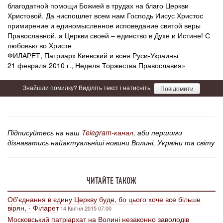
ФИЛАРЕТ, Патриарх Киевский и всея Руси-Украины
21 февраля 2010 г., Неделя Торжества Православия»
Знайшли помилку? Виділіть текст і натисніть
Повідомити
Підписуйтесь на наш
Telegram-канал
, аби першими
дізнаватись найактуальніші новини Волині, України та світу
ЧИТАЙТЕ ТАКОЖ
Об'єднання в єдину Церкву буде, бо цього хоче все більше
вірян, - Філарет
14 Квітня 2015 07:00
Московський патріархат на Волині незаконно заволодів