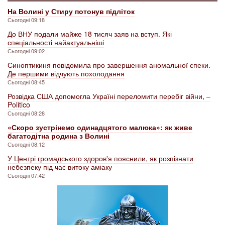
На Волині у Стиру потонув підліток
Сьогодні 09:18
До ВНУ подали майже 18 тисяч заяв на вступ. Які
спеціальності найактуальніші
Сьогодні 09:02
Синоптикиня повідомила про завершення аномальної спеки.
Де першими відчують похолодання
Сьогодні 08:45
Розвідка США допомогла Україні переломити перебіг війни, –
Politico
Сьогодні 08:28
«Скоро зустрінемо одинадцятого малюка»: як живе
багатодітна родина з Волині
Сьогодні 08:12
У Центрі громадського здоров'я пояснили, як розпізнати
небезпеку під час витоку аміаку
Сьогодні 07:42