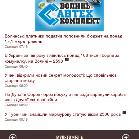
Волинські платники податків поповнили бюджет на понад
17,1 млрд гривень
Сьогодні 07:18
В Україні за пів року з'явилось понад 108 тисяч боргів за
комуналку, на Волині – 2598
Сьогодні 06:45
Учені відкрили новий секрет молодості: що сповільнює
старіння мозку
Сьогодні 06:20
На Дунаї в Сербії через посуху з-під води виринули кораблі
часів Другої світової війни
Сьогодні 00:32
У Туреччині знайшли мармурову статую віком 2500 років
Сьогодні 00:16
МУЛЬТИМЕДІА