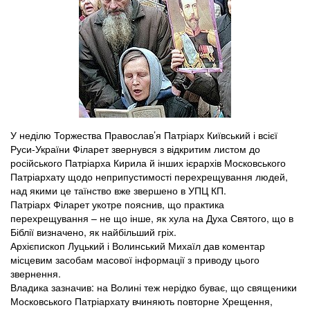
У неділю Торжества Православ’я Патріарх Київський і всієї
Руси-України Філарет звернувся з відкритим листом до
російського Патріарха Кирила й інших ієрархів Московського
Патріархату щодо неприпустимості перехрещування людей,
над якими це таїнство вже звершено в УПЦ КП.
Патріарх Філарет укотре пояснив, що практика
перехрещування – не що інше, як хула на Духа Святого, що в
Біблії визначено, як найбільший гріх.
Архієпископ Луцький і Волинський Михаїл дав коментар
місцевим засобам масової інформації з приводу цього
звернення.
Владика зазначив: на Волині теж нерідко буває, що священики
Московського Патріархату вчиняють повторне Хрещення,