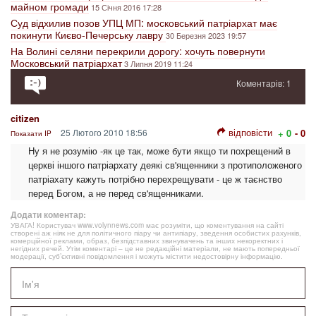
майном громади
15 Січня 2016 17:28
Суд відхилив позов УПЦ МП: московський патріархат має
покинути Києво-Печерську лавру
30 Березня 2023 19:57
На Волині селяни перекрили дорогу: хочуть повернути
Московський патріархат
3 Липня 2019 11:24
Коментарів: 1
citizen
відповісти
25 Лютого 2010 18:56
+ 0
- 0
Показати IP
Ну я не розумію -як це так, може бути якщо ти похрещений в
церкві іншого патріархату деякі св'ященники з протиположеного
патріахату кажуть потрібно перехрещувати - це ж таєнство
перед Богом, а не перед св'ященниками.
Додати коментар:
УВАГА! Користувач www.volynnews.com має розуміти, що коментування на сайті
створені аж ніяк не для політичного піару чи антипіару, зведення особистих рахунків,
комерційної реклами, образ, безпідставних звинувачень та інших некоректних і
негідних речей. Утім коментарі – це не редакційні матеріали, не мають попередньої
модерації, суб’єктивні повідомлення і можуть містити недостовірну інформацію.