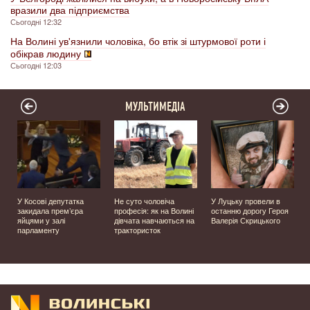
вразили два підприємства
Сьогодні 12:32
На Волині ув'язнили чоловіка, бо втік зі штурмової роти і
обікрав людину
Сьогодні 12:03
МУЛЬТИМЕДІА
У Косові депутатка
Не суто чоловіча
У Луцьку провели в
закидала прем’єра
професія: як на Волині
останню дорогу Героя
яйцями у залі
дівчата навчаються на
Валерія Скрицького
парламенту
трактористок