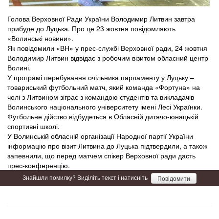
Голова Верховної Ради України Володимир Литвин завтра
прибуде до Луцька. Про це 23 жовтня повідомляють
«Волинські новини».
Як повідомили «ВН» у прес-службі Верховної ради, 24 жовтня
Володимир Литвин відвідає з робочим візитом обласний центр
Волині.
У програмі перебування очільника парламенту у Луцьку –
товариський футбольний матч, який команда «Фортуна» на
чолі з Литвином зіграє з командою студентів та викладачів
Волинського національного університету імені Лесі Українки.
Футбольне дійство відбудеться в Обласній дитячо-юнацькій
спортивні школі.
У Волинській обласній організації Народної партії України
інформацію про візит Литвина до Луцька підтвердили, а також
запевнили, що перед матчем спікер Верховної ради дасть
прес-конференцію.
Знайшли помилку? Виділіть текст і натисніть
Повідомити