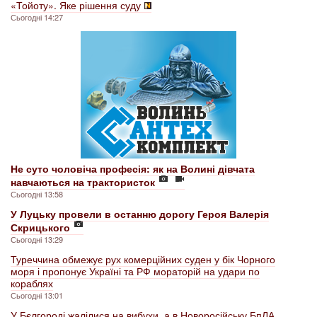
«Тойоту». Яке рішення суду
Сьогодні 14:27
Не суто чоловіча професія: як на Волині дівчата
навчаються на трактористок
Сьогодні 13:58
У Луцьку провели в останню дорогу Героя Валерія
Скрицького
Сьогодні 13:29
Туреччина обмежує рух комерційних суден у бік Чорного
моря і пропонує Україні та РФ мораторій на удари по
кораблях
Сьогодні 13:01
У Бєлгороді жалілися на вибухи, а в Новоросійську БпЛА