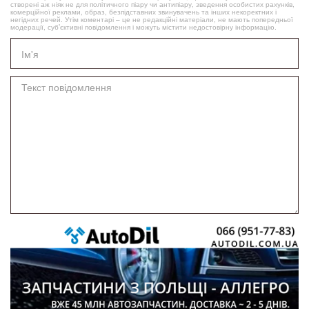
створені аж ніяк не для політичного піару чи антипіару, зведення особистих рахунків,
комерційної реклами, образ, безпідставних звинувачень та інших некоректних і
негідних речей. Утім коментарі – це не редакційні матеріали, не мають попередньої
модерації, суб’єктивні повідомлення і можуть містити недостовірну інформацію.