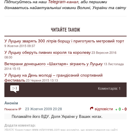
Підписуйтесь на наш
Telegram-канал
, аби першими
дізнаватись найактуальніші новини Волині, України та світу
ЧИТАЙТЕ ТАКОЖ
У Луцьку зварять 300 літрів борщу і приготують метровий торт
9 Жовтня 2015 09:37
У Луцьку оберуть пивних короля та королеву
23 Вересня 2016
08:00
Ветерани донецького «Шахтаря» зіграють у Луцьку
13 Листопада
2014 15:15
У Луцьку на День молоді – грандіозний спортивний
фестиваль
23 Червня 2015 13:13
Коментарів: 1
Анонім
відповісти
23 Жовтня 2009 20:28
+ 0
- 0
Показати IP
Поламайте його ВДУ. Доля України у Ваших ногах.
Додати коментар:
УВАГА! Користувач www.volynnews.com має розуміти, що коментування на сайті