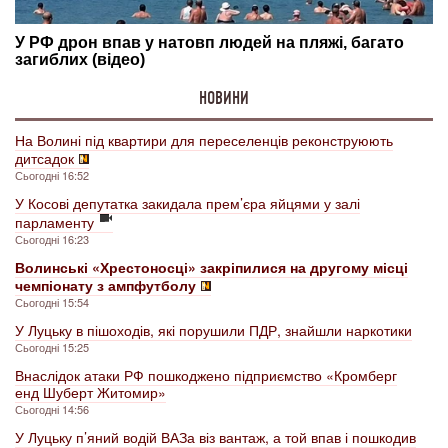
НОВИНИ
На Волині під квартири для переселенців реконструюють
дитсадок
Сьогодні 16:52
У Косові депутатка закидала прем’єра яйцями у залі
парламенту
Сьогодні 16:23
Волинські «Хрестоносці» закріпилися на другому місці
чемпіонату з ампфутболу
Сьогодні 15:54
У Луцьку в пішоходів, які порушили ПДР, знайшли наркотики
Сьогодні 15:25
Внаслідок атаки РФ пошкоджено підприємство «Кромберг
енд Шуберт Житомир»
Сьогодні 14:56
У Луцьку п’яний водій ВАЗа віз вантаж, а той впав і пошкодив