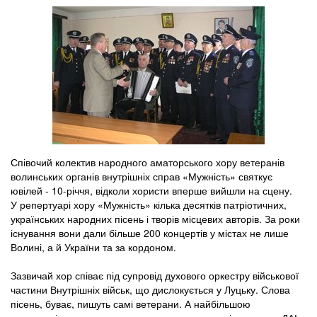
Співочий колектив народного аматорського хору ветеранів
волинських органів внутрішніх справ «Мужність» святкує
ювілей - 10-річчя, відколи хористи вперше вийшли на сцену.
У репертуарі хору «Мужність» кілька десятків патріотичних,
українських народних пісень і творів місцевих авторів. За роки
існування вони дали більше 200 концертів у містах не лише
Волині, а й України та за кордоном.
Зазвичай хор співає під супровід духового оркестру військової
частини Внутрішніх військ, що дислокується у Луцьку. Слова
пісень, буває, пишуть самі ветерани. А найбільшою