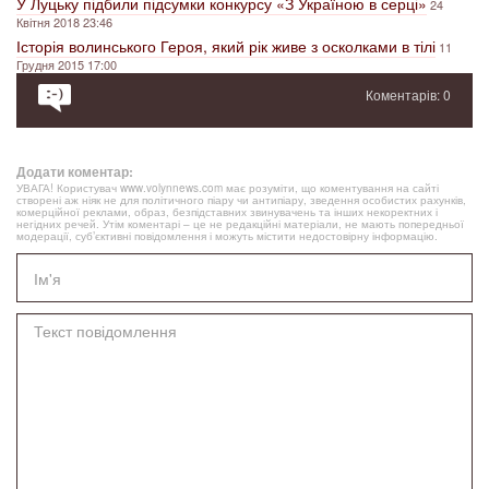
У Луцьку підбили підсумки конкурсу «З Україною в серці»
24
Квітня 2018 23:46
Історія волинського Героя, який рік живе з осколками в тілі
11
Грудня 2015 17:00
Коментарів: 0
Додати коментар:
УВАГА! Користувач www.volynnews.com має розуміти, що коментування на сайті
створені аж ніяк не для політичного піару чи антипіару, зведення особистих рахунків,
комерційної реклами, образ, безпідставних звинувачень та інших некоректних і
негідних речей. Утім коментарі – це не редакційні матеріали, не мають попередньої
модерації, суб’єктивні повідомлення і можуть містити недостовірну інформацію.