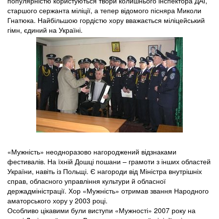
популярністю користуються твори колишнього інспектора ДАІ,
старшого сержанта міліції, а тепер відомого пісняра Миколи
Гнатюка. Найбільшою гордістю хору вважається міліцейський
гімн, єдиний на Україні.
«Мужність» неодноразово нагороджений відзнаками
фестивалів. На їхній Дошці пошани – грамоти з інших областей
України, навіть із Польщі. Є нагороди від Міністра внутрішніх
справ, обласного управління культури й обласної
держадміністрації. Хор «Мужність» отримав звання Народного
аматорського хору у 2003 році.
Особливо цікавими були виступи «Мужності» 2007 року на