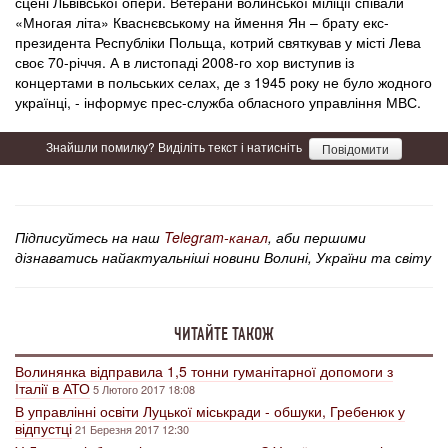
сцені Львівської опери. Ветерани волинської міліції співали
«Многая літа» Кваснєвському на ймення Ян – брату екс-
президента Республіки Польща, котрий святкував у місті Лева
своє 70-річчя. А в листопаді 2008-го хор виступив із
концертами в польських селах, де з 1945 року не було жодного
українці, - інформує прес-служба обласного управління МВС.
Знайшли помилку? Виділіть текст і натисніть
Повідомити
Підписуйтесь на наш
Telegram-канал
, аби першими
дізнаватись найактуальніші новини Волині, України та світу
ЧИТАЙТЕ ТАКОЖ
Волинянка відправила 1,5 тонни гуманітарної допомоги з
Італії в АТО
5 Лютого 2017 18:08
В управлінні освіти Луцької міськради - обшуки, Гребенюк у
відпустці
21 Березня 2017 12:30