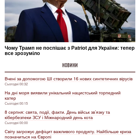
НОВИНИ
Вчені за допомогою ШІ створили 16 нових синтетичних вірусів
Сьогодні 00:32
На дні моря виявили унікальний нацистський торпедний
катер
Сьогодні 00:15
8 серпня: свята, події, факти. День військ зв’язку та
кібербезпеки ЗСУ і Міжнародний день кота
Сьогодні 00:00
Світу загрожує дефіцит важливого продукту. Найбільше криза
позначиться на Європі