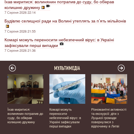
Їхав миритися: волинянин потрапив до суду, бо обікрав
колишню дружину
7 Серпня 2026 22:14
Будівлю селищної ради на Волині утеплять за п’ять мільйонів
7 Серпня 2026 21:55
Комарі можуть переносити небезпечний вірус: в Україні
зафіксували перші випадки
7 Серпня 2026 21:36
МУЛЬТИМЕДІА
Їхав миритися:
Комарі можуть
Різноманітні активності
волинянин потрапив до
переносити
та екскурсії: діти з
суду, бо обікрав
небезпечний вірус: в
Луцької громади
колишню дружину
Україні зафіксували
повернулися з
перші випадки
відпочинку в Литві
у