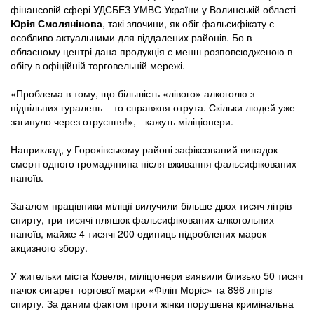
фінансовій сфері УДСБЕЗ УМВС України у Волинській області
Юрія Смолянінова
, такі злочини, як обіг фальсифікату є
особливо актуальними для віддалених районів. Бо в
обласному центрі дана продукція є менш розповсюдженою в
обігу в офіційній торговельній мережі.
«Проблема в тому, що більшість «лівого» алкоголю з
підпільних гуралень – то справжня отрута. Скільки людей уже
загинуло через отруєння!», - кажуть міліціонери.
Наприклад, у Горохівському районі зафіксований випадок
смерті одного громадянина після вживання фальсифікованих
напоїв.
Загалом працівники міліції вилучили більше двох тисяч літрів
спирту, три тисячі пляшок фальсифікованих алкогольних
напоїв, майже 4 тисячі 200 одиниць підроблених марок
акцизного збору.
У жительки міста Ковеля, міліціонери виявили близько 50 тисяч
пачок сигарет торгової марки «Філіп Моріс» та 896 літрів
спирту. За даним фактом проти жінки порушена кримінальна