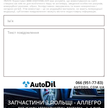
УВАГА! Користувач www.volynnews.com має розуміти, що коментування на сайті
створені аж ніяк не для політичного піару чи антипіару, зведення особистих рахунків,
комерційної реклами, образ, безпідставних звинувачень та інших некоректних і
негідних речей. Утім коментарі – це не редакційні матеріали, не мають попередньої
модерації, суб’єктивні повідомлення і можуть містити недостовірну інформацію.