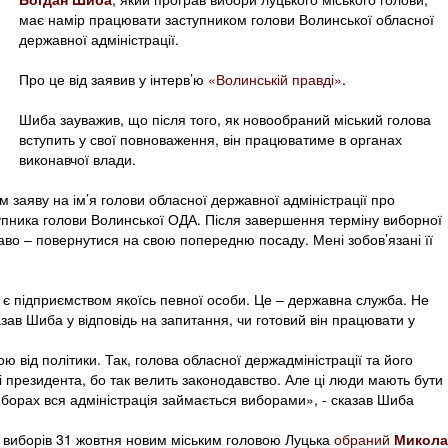
має намір працювати заступником голови Волинської обласної
державної адміністрації.
Про це від заявив у інтерв’ю
«Волинській правді»
.
Шиба зауважив, що після того, як новообраний міський голова
вступить у свої повноваження, він працюватиме в органах
виконавчої влади.
м заяву на ім’я голови обласної державної адміністрації про
пника голови Волинської ОДА. Після завершення терміну виборної
аво – повернутися на свою попередню посаду. Мені зобов’язані її
 є підприємством якоїсь певної особи. Це – державна служба. Не
азав Шиба у відповідь на запитання, чи готовий він працювати у
 від політики. Так, голова обласної держадміністрації та його
і президента, бо так велить законодавство. Але ці люди мають бути
иборах вся адміністрація займається виборами», - сказав Шиба
и виборів 31 жовтня новим міським головою Луцька
обраний
Микола