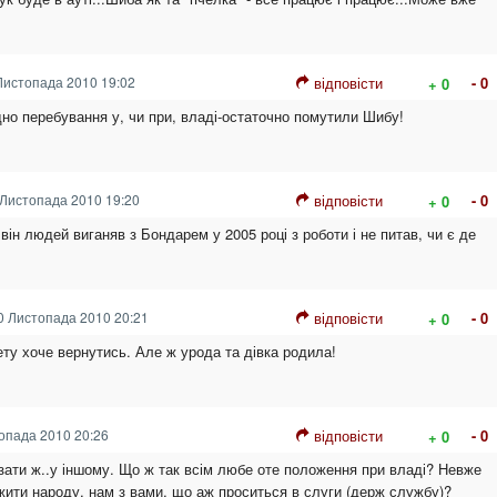
Листопада 2010 19:02
відповісти
- 0
+ 0
дно перебування у, чи при, владі-остаточно помутили Шибу!
Листопада 2010 19:20
відповісти
- 0
+ 0
ін людей виганяв з Бондарем у 2005 році з роботи і не питав, чи є де
 Листопада 2010 20:21
відповісти
- 0
+ 0
ету хоче вернутись. Але ж урода та дівка родила!
опада 2010 20:26
відповісти
- 0
+ 0
зати ж..у іншому. Що ж так всім любе оте положення при владі? Невже
жити народу, нам з вами, що аж проситься в слуги (держ службу)?