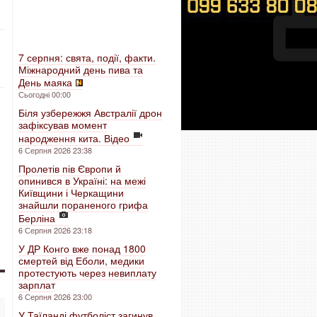
7 серпня: свята, події, факти.
Міжнародний день пива та
День маяка
Сьогодні 00:00
Біля узбережжя Австралії дрон
зафіксував момент
народження кита. Відео
6 Серпня 2026 23:38
Пролетів пів Європи й
опинився в Україні: на межі
Київщини і Черкащини
знайшли пораненого грифа
Берліна
6 Серпня 2026 23:18
У ДР Конго вже понад 1800
смертей від Еболи, медики
протестують через невиплату
зарплат
6 Серпня 2026 23:00
У Таїланді футболіст загинув