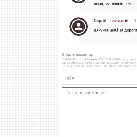
нема, магазинів нема.....
Сергій
11
Показати IP
дякуйте шибі за дороги
Додати коментар:
УВАГА! Користувач www.volynnews.com має розуміти
зведення особистих рахунків, комерційної реклами
це не редакційні матеріали, не мають попередньої