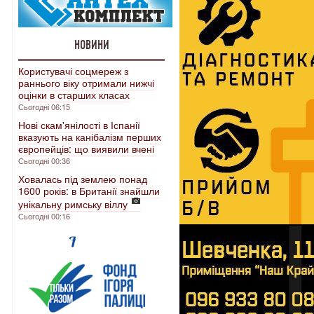
НОВИНИ
Користувачі соцмереж з
раннього віку отримали нижчі
оцінки в старших класах
Сьогодні 06:15
Нові скам'янілості в Іспанії
вказують на канібалізм перших
європейців: що виявили вчені
Сьогодні 00:36
Ховалась під землею понад
1600 років: в Британії знайшли
унікальну римську віллу
Сьогодні 00:16