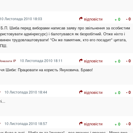
10 Листопада 2010 18:03
відповісти
- 0
+ 0
: Б.П. Шиба перед виборами написав заяву про звільнення за особистим
истовувати адмінресурс) і балотувався як безробітний. Отже ніхто і
овинен трудовлаштовувати! "Он же памятник, кто его посадит" цитата,
БПШ.
10 Листопада 2010 18:11
відповісти
- 0
+ 0
Показати IP
чя Шиби: Працювати на користь Януковича. Браво!
10 Листопада 2010 18:44
відповісти
- 0
+ 0
P
і...
10 Листопада 2010 18:57
відповісти
- 0
+ 0
P
к буде в ауті...Шиба як та "пчелка" - все працює і працює...Може вже