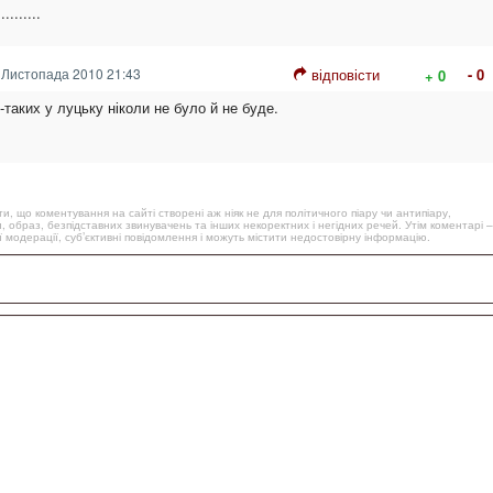
.......
 Листопада 2010 21:43
відповісти
- 0
+ 0
-таких у луцьку ніколи не було й не буде.
, що коментування на сайті створені аж ніяк не для політичного піару чи антипіару,
, образ, безпідставних звинувачень та інших некоректних і негідних речей. Утім коментарі –
 модерації, суб’єктивні повідомлення і можуть містити недостовірну інформацію.