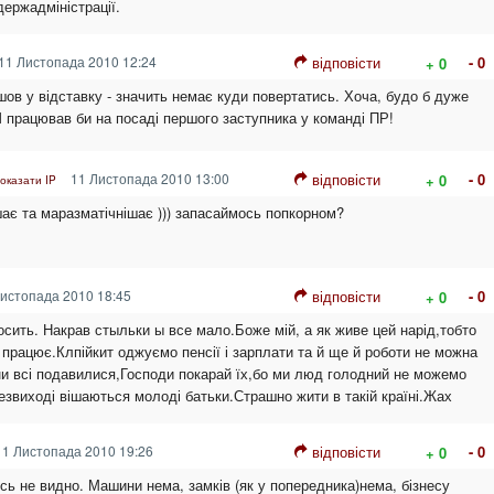
держадміністрації.
11 Листопада 2010 12:24
відповісти
- 0
+ 0
пішов у відставку - значить немає куди повертатись. Хоча, будо б дуже
Ш працював би на посаді першого заступника у команді ПР!
11 Листопада 2010 13:00
відповісти
- 0
+ 0
оказати IP
ає та маразматічнішає ))) запасаймось попкорном?
истопада 2010 18:45
відповісти
- 0
+ 0
осить. Накрав стыльки ы все мало.Боже мій, а як живе цей нарід,тобто
к працює.Клпійкит оджуємо пенсії і зарплати та й ще й роботи не можна
ни всі подавилися,Господи покарай їх,бо ми люд голодний не можемо
безвиході вішаються молоді батьки.Страшно жити в такій країні.Жах
1 Листопада 2010 19:26
відповісти
- 0
+ 0
ось не видно. Машини нема, замків (як у попередника)нема, бізнесу