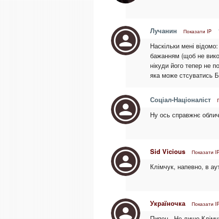
Лучанин
Показати IP
Наскільки мені відомо
бажанням (щоб не викор
нікуди його тепер не п
яка може стсуватись 
Соціал-Націоналіст
Ну ось справжнє облич
Sid Vicious
Показати I
Клімчук, напевно, в аут
Україночка
Показати I
Пипец...Не лише Клімчу