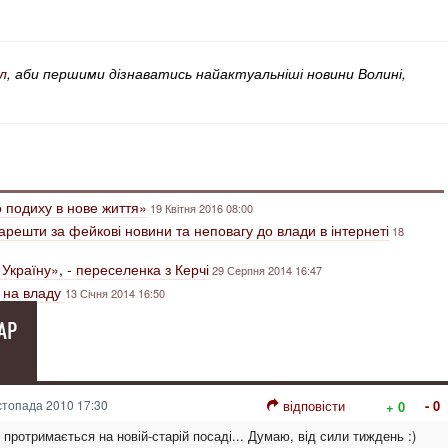
л
, аби першими дізнаватись найактуальніші новини Волині,
о подиху в нове життя»
19 Квітня 2016 08:00
арешти за фейкові новини та неповагу до влади в інтернеті
18
Україну», - переселенка з Керчі
29 Серпня 2014 16:47
и на владу
13 Січня 2014 16:50
АР
топада 2010 17:30
відповісти
- 0
+ 0
 протримається на новій-старій посаді... Думаю, від сили тиждень :)