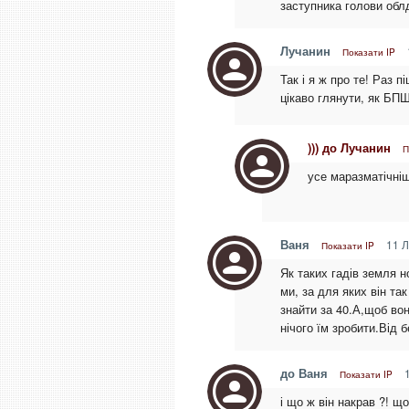
заступника голови обл
Лучанин
Показати IP
Так і я ж про те! Раз 
цікаво глянути, як БП
))) до Лучанин
П
усе маразматічніш
Ваня
11 Л
Показати IP
Як таких гадів земля н
ми, за для яких він та
знайти за 40.А,щоб во
нічого їм зробити.Від 
до Ваня
1
Показати IP
і що ж він накрав ?! щ