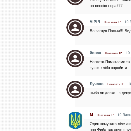
на пенсію пора???
ViPiR
10 
Показати IP
Во загнув Палыч!!! Ви
йован
10 
Показати IP
Наглота.Памятаємо як в
кусок хліба заробити
Лучано
10
Показати IP
шиба як дєвка - з декр
M
10 Лист
Показати IP
Один комуняка лізе ли
пан Фиба так хоче слу