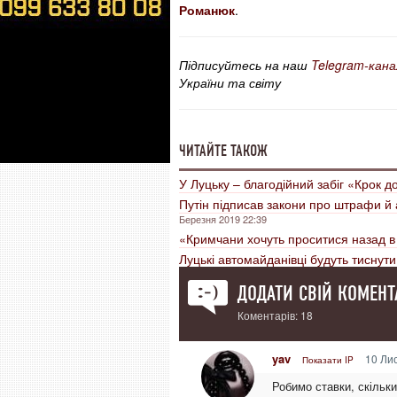
Романюк
.
Підписуйтесь на наш
Telegram-кана
України та світу
ЧИТАЙТЕ ТАКОЖ
У Луцьку – благодійний забіг «Крок д
Путін підписав закони про штрафи й 
Березня 2019 22:39
«Кримчани хочуть проситися назад в 
Луцькі автомайданівці будуть тиснут
ДОДАТИ СВІЙ КОМЕНТ
Коментарів: 18
yav
10 Лис
Показати IP
Робимо ставки, скільки