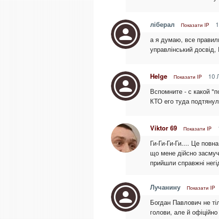
ліберал
1
Показати IP
а я думаю, все правиль
управлінський досвід,
Helge
10 
Показати IP
Вспомните - с какой "
КТО его туда подтянул)
Viktor 69
Показати IP
Ги-Ги-Ги-Ги.... Це повн
що мене дійсно засмуч
прийшли справжні негід
Лучанину
Показати IP
Богдан Павлович не ті
голови, але й офіційн