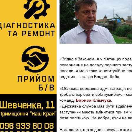
«Згідно з Законом, я у п’ятницю пода
повернення на посаду першого засту
посади, я маю таке конституційне пр
надати», - сказав Богдан Шиба.
«Обласна державна адміністрація не
треба створювати собі кумирів», - ск
команді
Бориса Клімчука
.
«Державна служба має бути відділеною
заступники мають змінитися при змін
поза політикою. Не добре, коли на в
Нагадаємо, що згідно з результатам