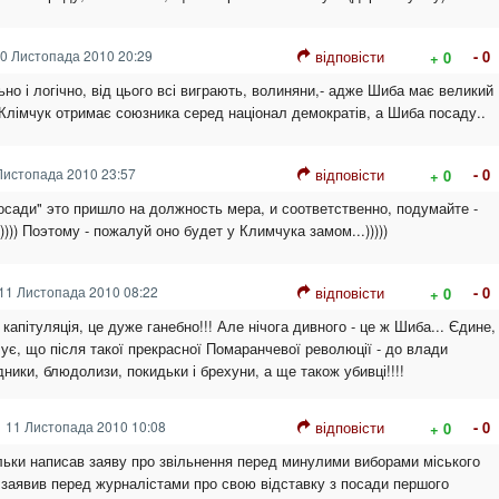
0 Листопада 2010 20:29
відповісти
- 0
+ 0
но і логічно, від цього всі виграють, волиняни,- адже Шиба має великий
 Клімчук отримає союзника серед націонал демократів, а Шиба посаду..
Листопада 2010 23:57
відповісти
- 0
+ 0
посади" это пришло на должность мера, и соответственно, подумайте -
))) Поэтому - пожалуй оно будет у Климчука замом...)))))
11 Листопада 2010 08:22
відповісти
- 0
+ 0
а капітуляція, це дуже ганебно!!! Але нічога дивного - це ж Шиба... Єдине,
ує, що після такої прекрасної Помаранчевої революції - до влади
ники, блюдолизи, покидьки і брехуни, а ще також убивці!!!!
11 Листопада 2010 10:08
відповісти
- 0
+ 0
льки написав заяву про звільнення перед минулими виборами міського
о заявив перед журналістами про свою відставку з посади першого