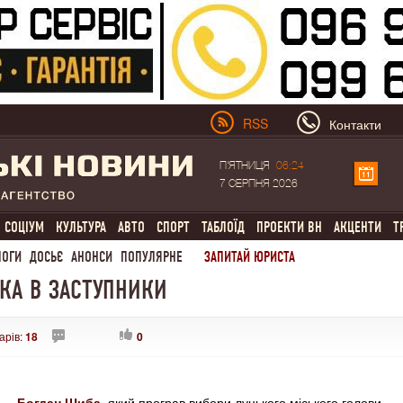
RSS
Контакти
П'ЯТНИЦЯ
06:24
7 СЕРПНЯ 2026
СОЦІУМ
КУЛЬТУРА
АВТО
СПОРТ
ТАБЛОЇД
ПРОЕКТИ ВН
АКЦЕНТИ
Т
ЛОГИ
ДОСЬЄ
АНОНСИ
ПОПУЛЯРНЕ
ЗАПИТАЙ ЮРИСТА
КА В ЗАСТУПНИКИ
арів:
18
0
Богдан Шиба
, який програв вибори луцького міського голови,