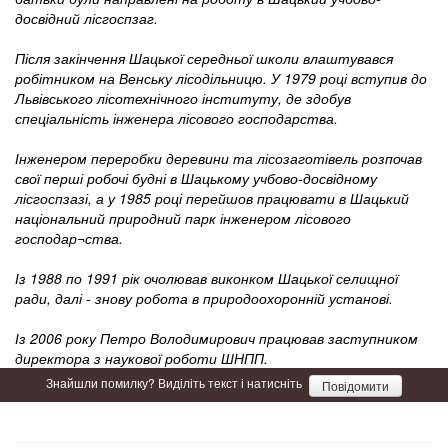
досвідний лісгоспзаг.
Після закінчення Шацької середньої школи влаштувався
робітником на Венську лісодільницю. У 1979 році вступив до
Львівського лісотехнічного інституту, де здобув
спеціальність інженера лісового господарства.
Інженером переробки деревини та лісозаготівель розпочав
свої перші робочі будні в Шацькому учбово-досвідному
лісгоспзазі, а у 1985 році перейшов працювати в Шацький
національний природний парк інженером лісового
господар¬ства.
Із 1988 по 1991 рік очолював виконком Шацької селищної
ради, далі - знову робота в природоохоронній установі.
Із 2006 року Петро Володимирович працював заступником
директора з наукової роботи ШНПП.
Знайшли помилку? Виділіть текст і натисніть
Повідомити