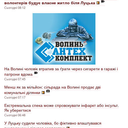
волонтерів будує власне житло біля Луцька
Сьогодні 08:12
На Волині чоловік втрапив за ґрати через сигарети в гаражі і
патрони вдома
Сьогодні 07:45
Менш як за мільйон: сільрада на Волині продає дві
комунальні ділянки
Сьогодні 07:17
Екстремальна спека може спровокувати інфаркт або інсульт.
Як уберегтися
Сьогодні 06:48
У Луцьку судили чоловіка, бо фіктивно влаштувався
викладачем і ділився зарплатою