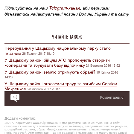
Підписуйтесь на наш
Telegram-канал
, аби першими
дізнаватись найактуальніші новини Волині, України та світу
ЧИТАЙТЕ ТАКОЖ
Перебування у Шацькому національному парку стало
платним
26 Травня 2017 18:10
У Шацькому районі бійцям АТО пропонують створити
кооператив та збудувати базу відпочинку
21 Березня 2016 13:52
У Шацькому районі землю отримують обрані?
19 Квітня 2016
14:28
У Шацькому районі оголосили траур за загиблим Сергієм
Мокренком
28 Лютого 2017 23:07
Коментарів: 0
Додати коментар:
УВАГА! Користувач www.volynnews.com має розуміти, що коментування на сайті
створені аж ніяк не для політичного піару чи антипіару, зведення особистих рахунків,
комерційної реклами, образ, безпідставних звинувачень та інших некоректних і
негідних речей. Утім коментарі – це не редакційні матеріали, не мають попередньої