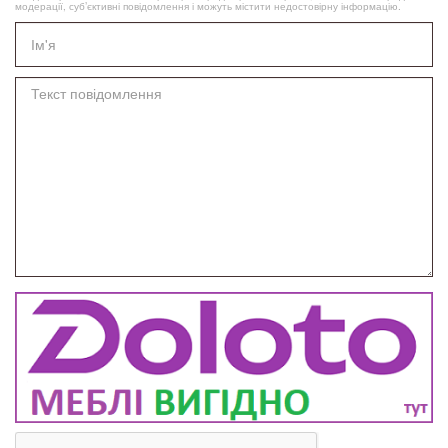
модерації, суб’єктивні повідомлення і можуть містити недостовірну інформацію.