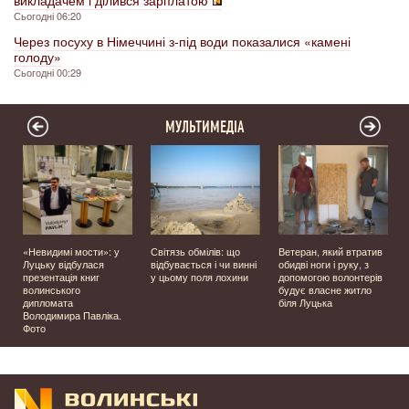
Сьогодні 06:20
Через посуху в Німеччині з-під води показалися «камені
голоду»
Сьогодні 00:29
МУЛЬТИМЕДІА
«Невидимі мости»: у
Світязь обмілів: що
Ветеран, який втратив
Луцьку відбулася
відбувається і чи винні
обидві ноги і руку, з
презентація книг
у цьому поля лохини
допомогою волонтерів
волинського
будує власне житло
дипломата
біля Луцька
Володимира Павліка.
Фото