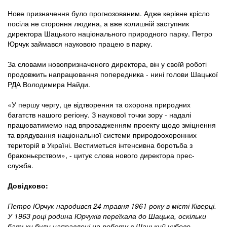
Нове призначення було прогнозованим. Адже керівне крісло
посіла не стороння людина, а вже колишній заступник
директора Шацького національного природного парку. Петро
Юрчук займався науковою працею в парку.
За словами новопризначеного директора, він у своїй роботі
продовжить напрацювання попередника - нині голови Шацької
РДА Володимира Найди.
«У першу чергу, це відтворення та охорона природних
багатств нашого регіону. З наукової точки зору - надалі
працюватимемо над впровадженням проекту щодо зміцнення
та врядування національної системи природоохоронних
територій в Україні. Вестиметься інтенсивна боротьба з
браконьєрством», - цитує слова нового директора прес-
служба.
Довідково:
Петро Юрчук народився 24 травня 1961 року в місті Ківерці.
У 1963 році родина Юрчуків переїхала до Шацька, оскільки
батьки були направлені на роботу в Шацький учбово-