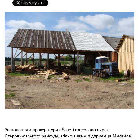
За поданням прокуратури області скасовано вирок
Старовижівського райсуду, згідно з яким підприємця Михайла