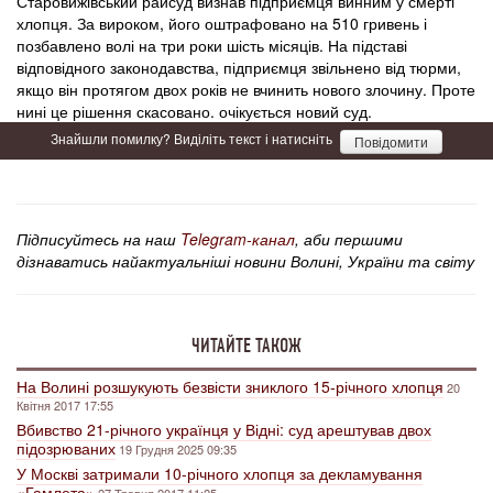
Старовижівський райсуд визнав підприємця винним у смерті
хлопця. За вироком, його оштрафовано на 510 гривень і
позбавлено волі на три роки шість місяців. На підставі
відповідного законодавства, підприємця звільнено від тюрми,
якщо він протягом двох років не вчинить нового злочину. Проте
нині це рішення скасовано. очікується новий суд.
Знайшли помилку? Виділіть текст і натисніть
Повідомити
Підписуйтесь на наш
Telegram-канал
, аби першими
дізнаватись найактуальніші новини Волині, України та світу
ЧИТАЙТЕ ТАКОЖ
На Волині розшукують безвісти зниклого 15-річного хлопця
20
Квітня 2017 17:55
Вбивство 21-річного українця у Відні: суд арештував двох
підозрюваних
19 Грудня 2025 09:35
У Москві затримали 10-річного хлопця за декламування
«Гамлета»
27 Травня 2017 11:25