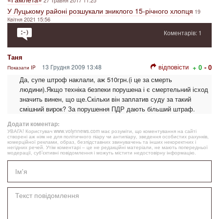
У Луцькому районі розшукали зниклого 15-річного хлопця
19
Квітня 2021 15:56
Коментарів: 1
Таня
відповісти
13 Грудня 2009 13:48
+ 0
- 0
Показати IP
Да, супе штроф наклали, аж 510грн.(і це за смерть
людини).Якщо техніка безпеки порушена і є смертельний ісход
значить винен, що ще.Скільки він заплатив суду за такий
смішний вирок? За порушення ПДР дають більший штраф.
Додати коментар:
УВАГА! Користувач www.volynnews.com має розуміти, що коментування на сайті
створені аж ніяк не для політичного піару чи антипіару, зведення особистих рахунків,
комерційної реклами, образ, безпідставних звинувачень та інших некоректних і
негідних речей. Утім коментарі – це не редакційні матеріали, не мають попередньої
модерації, суб’єктивні повідомлення і можуть містити недостовірну інформацію.