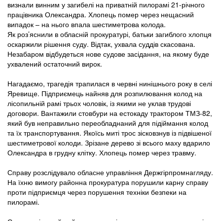
визнали винним у загибелі на приватній пилорамі 21-річного
працівника Олександра. Хлопець помер через нещасний
випадок – на нього впала шестиметрова колода.
Як роз’яснили в обласній прокуратурі, батьки загиблого хлопця
оскаржили рішення суду. Відтак, ухвала суддів скасована.
Незабаром відбудеться нове судове засідання, на якому буде
ухвалений остаточний вирок.
Нагадаємо, трагедія трапилася в червні нинішнього року в селі
Яревище. Підприємець найняв для розпилювання колод на
лісопильній рамі трьох чоловік, із якими не уклав трудові
договори. Вантажили стовбури на естокаду трактором ТМЗ-82,
який був неправильно переобладнаний для підіймання колод
та їх транспортування. Якоїсь миті трос зісковзнув із підвішеної
шестиметрової колоди. Зрізане дерево зі всього маху вдарило
Олександра в грудну клітку. Хлопець помер через травму.
Справу розслідувало обласне управління Держгірпромнагляду.
На їхню вимогу районна прокуратура порушили карну справу
проти підприємця через порушення техніки безпеки на
пилорамі.