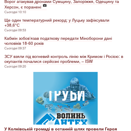
Ворог атакував дронами Сумщину, Запоріжжя, Одещину та
Херсон, є поранені
Сьогодні 10:10
Ще один температурний рекорд: у Луцьку зафіксували
+38,6° С
Сьогодні 09:53
Кабмін зобовʼязав податкову передати Міноборони дані
чоловіків 18-60 років
Сьогодні 09:37
ЗСУ взяли під вогневий контроль лінію між Кримом і Росією: в
окупантів почалися серйозні проблеми, – ISW
Сьогодні 09:20
У Колківській громаді в останній шлях провели Героя