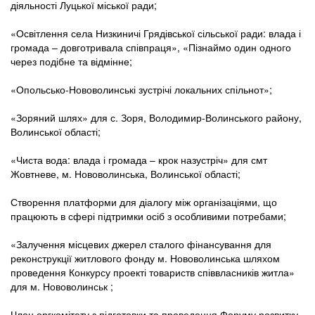
діяльності Луцької міської ради;
«Освітлення села Низкиничі Грядівської сільської ради: влада і
громада – довготривала співпраця», «Пізнаймо один одного
через подібне та відмінне;
«Опольсько-Нововолинські зустрічі локальних спільнот»;
«Зоряний шлях» для с. Зоря, Володимир-Волинського району,
Волинської області;
«Чиста вода: влада і громада – крок назустріч» для смт
Жовтневе, м. Нововолинська, Волинської області;
Створення платформи для діалогу між організаціями, що
працюють в сфері підтримки осіб з особливими потребами;
«Залучення місцевих джерел сталого фінансування для
реконструкції житлового фонду м. Нововолинська шляхом
проведення Конкурсу проекті товариств співвласників житла»
для м. Нововолинськ ;
Член оргкомітету з підготовки та проведення Форуму розвитку