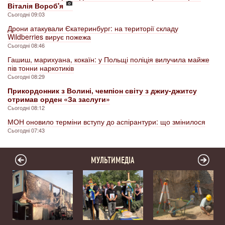
Віталія Вороб'я
Сьогодні 09:03
Дрони атакували Єкатеринбург: на території складу
Wildberries вирує пожежа
Сьогодні 08:46
Гашиш, марихуана, кокаїн: у Польщі поліція вилучила майже
пів тонни наркотиків
Сьогодні 08:29
Прикордонник з Волині, чемпіон світу з джиу-джитсу
отримав орден «За заслуги»
Сьогодні 08:12
МОН оновило терміни вступу до аспірантури: що змінилося
Сьогодні 07:43
МУЛЬТИМЕДІА