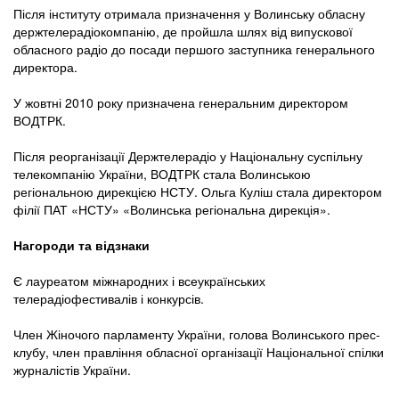
Після інституту отримала призначення у Волинську обласну
держтелерадіокомпанію, де пройшла шлях від випускової
обласного радіо до посади першого заступника генерального
директора.
У жовтні 2010 року призначена генеральним директором
ВОДТРК.
Після реорганізації Держтелерадіо у Національну суспільну
телекомпанію України, ВОДТРК стала Волинською
регіональною дирекцією НСТУ. Ольга Куліш стала директором
філії ПАТ «НСТУ» «Волинська регіональна дирекція».
Нагороди та відзнаки
Є лауреатом міжнародних і всеукраїнських
телерадіофестивалів і конкурсів.
Член Жіночого парламенту України, голова Волинського прес-
клубу, член правління обласної організації Національної спілки
журналістів України.