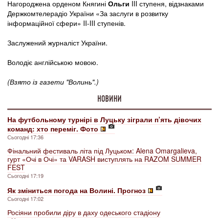
Нагороджена орденом Княгині
Ольги
III ступеня, відзнаками
Держкомтелерадіо України «За заслуги в розвитку
інформаційної сфери» II-III ступенів.
Заслужений журналіст України.
Володіє англійською мовою.
(Взято із газети "Волинь".)
НОВИНИ
На футбольному турнірі в Луцьку зіграли п’ять дівочих
команд: хто переміг. Фото
Сьогодні 17:36
Фінальний фестиваль літа під Луцьком: Alena Omargalieva,
гурт «Очі в Очі» та VARASH виступлять на RAZOM SUMMER
FEST
Сьогодні 17:19
Як зміниться погода на Волині. Прогноз
Сьогодні 17:02
Росіяни пробили діру в даху одеського стадіону