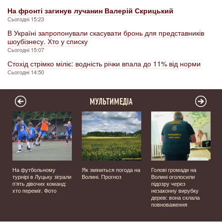
На фронті загинув лучанин Валерій Скрицький
Сьогодні 15:23
В Україні запропонували скасувати бронь для представників
шоубізнесу. Хто у списку
Сьогодні 15:07
Стохід стрімко міліє: водність річки впала до 11% від норми
Сьогодні 14:50
МУЛЬТИМЕДІА
й
На футбольному
Як зміниться погода на
Голові громади на
турнірі в Луцьку зіграли
Волині. Прогноз
Волині оголосили
,
п’ять дівочих команд:
підозру через
хто переміг. Фото
незаконну вирубку
дерев: вона склала
повноваження