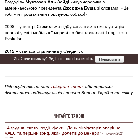
Багдадія»
Мунтазар Аль Зейді
кинув черевики в
американського президента
Джорджа Буша
зі словами: «Це
тобі мій прощальний поцілунок, собако!»
2009 – у центрі Стокгольма відбувся запуск в експлуатацію
першої у світі мобільної мережі на базі технології Long Term
Evolution.
2012 – сталася стрілянина у Сенді-Гук.
Знайшли помилку? Виділіть текст і натисніть
Повідомити
Підписуйтесь на наш
Telegram-канал
, аби першими
дізнаватись найактуальніші новини Волині, України та світу
ЧИТАЙТЕ ТАКОЖ
14 грудня: свята, події, факти. День ліквідаторів аварії на
ЧАЕС та перший зонд, який долетів до Венери
14 Грудня 2021