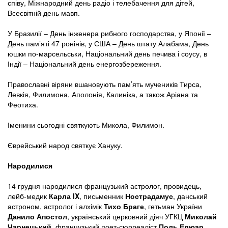
співу, Міжнародний день радіо і телебачення для дітей,
Всесвітній день мавп.
У Бразилії – День інженера рибного господарства, у Японії –
День пам’яті 47 ронінів, у США – День штату Алабама, День
юшки по-марсельськи, Національний день печива і соусу, в
Індії – Національний день енергозбереження.
Православні віряни вшановують пам’ять мучеників Тирса,
Левкія, Филимона, Аполонія, Калиніка, а також Аріана та
Феотиха.
Іменини сьогодні святкують Микола, Филимон.
Єврейський народ святкує Хануку.
Народилися
14 грудня народилися французький астролог, провидець,
лейб-медик
Карла IX
, письменник
Нострадамус
, данський
астроном, астролог і алхімік
Тихо Браге
, гетьман України
Данило Апостол
, український церковний діяч УГКЦ
Миколай
Чарнецький
, французький поет-сюрреаліст
Поль Елюар
,