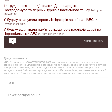
00:00
14 грудня: свята, події, факти. День народження
Нострадамуса та перший турнір з настільного тенісу
14 Грудня
2024 00:00
У Луцьку вшанували героїв-ліквідаторів аварії на ЧАЕС
14
Грудня 2021 13:57
У Луцьку вшанували пам'ять ліквідаторів наслідків аварії на
Чорнобильській АЕС
26 Квітня 2024 14:32
Коментарів: 0
Додати коментар:
УВАГА! Користувач www.volynnews.com має розуміти, що коментування на сайті
створені аж ніяк не для політичного піару чи антипіару, зведення особистих рахунків,
комерційної реклами, образ, безпідставних звинувачень та інших некоректних і
негідних речей. Утім коментарі – це не редакційні матеріали, не мають попередньої
модерації, суб’єктивні повідомлення і можуть містити недостовірну інформацію.