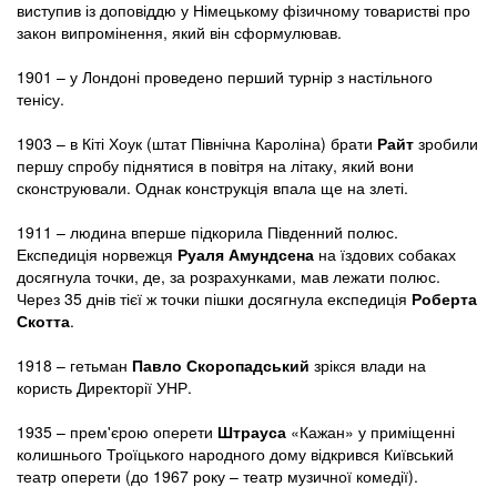
виступив із доповіддю у Німецькому фізичному товаристві про
закон випромінення, який він сформулював.
1901 – у Лондоні проведено перший турнір з настільного
тенісу.
1903 – в Кіті Хоук (штат Північна Кароліна) брати
Райт
зробили
першу спробу піднятися в повітря на літаку, який вони
сконструювали. Однак конструкція впала ще на злеті.
1911 – людина вперше підкорила Південний полюс.
Експедиція норвежця
Руаля Амундсена
на їздових собаках
досягнула точки, де, за розрахунками, мав лежати полюс.
Через 35 днів тієї ж точки пішки досягнула експедиція
Роберта
Скотта
.
1918 – гетьман
Павло Скоропадський
зрікся влади на
користь Директорії УНР.
1935 – прем'єрою оперети
Штрауса
«Кажан» у приміщенні
колишнього Троїцького народного дому відкрився Київський
театр оперети (до 1967 року – театр музичної комедії).