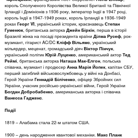
король Сполученого Королівства Великої Британії та Північної
Ірландії і Домініонів з 1936 року, імператор Індії в 1947 році,
король Індії в 1947-1949 роках, король Ірландії в 1936-1949
роках
Георг VI
, український історик, краєзнавець
Степан
Гуменюк
, британська акторка
Джейн Біркін
, перша в історії
Бразилії жінка на посаді президента країни
Ділма Русеф
, рок-
музикант, гітарист AC/DC
Кліфф Вільямс
, український
мільярдер, меценат, громадський діяч
Віктор Пінчук
,
український політик
Юрій Луценко
, американський актор
Тед
Реймі
, британська акторка
Наташа Мак-Елгон
, польська
співачка, музикант і продюсер
Анна Марія Йопек
, капітан СБУ,
перший загиблий військовослужбовець у війні на Донбасі,
Герой України
Геннадій Біліченко
, офіцер Збройних сил
України, учасник російсько-української війни, Герой України
Богдан Добробабенко
, американська акторка і співачка
Ванесса Гадженс
.
Події
1819 – Алабама стала 22-м штатом США.
1900 – день народження квантової механіки.
Макс Планк