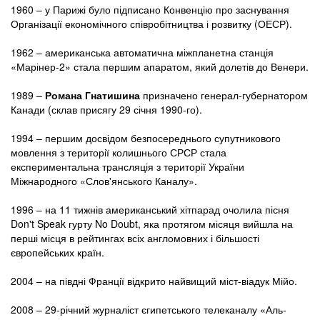
1960 – у Парижі було підписано Конвенцію про заснування
Організації економічного співробітництва і розвитку (ОЕСР).
1962 – американська автоматична міжпланетна станція
«Марінер-2» стала першим апаратом, який долетів до Венери.
1989 –
Романа Гнатишина
призначено генерал-губернатором
Канади (склав присягу 29 січня 1990-го).
1994 – першим досвідом безпосереднього супутникового
мовлення з території колишнього СРСР стала
експериментальна трансляція з території України
Міжнародного «Слов'янського Каналу».
1996 – на 11 тижнів американський хітпарад очолила пісня
Don't Speak гурту No Doubt, яка протягом місяця вийшла на
перші місця в рейтингах всіх англомовних і більшості
європейських країн.
2004 – на півдні Франції відкрито найвищий міст-віадук Мійо.
2008 – 29-річний журналіст єгипетського телеканалу «Аль-