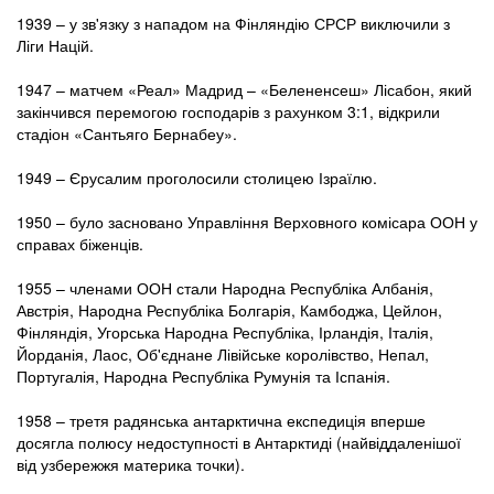
1939 – у зв'язку з нападом на Фінляндію СРСР виключили з
Ліги Націй.
1947 – матчем «Реал» Мадрид – «Белененсеш» Лісабон, який
закінчився перемогою господарів з рахунком 3:1, відкрили
стадіон «Сантьяго Бернабеу».
1949 – Єрусалим проголосили столицею Ізраїлю.
1950 – було засновано Управління Верховного комісара ООН у
справах біженців.
1955 – членами ООН стали Народна Республіка Албанія,
Австрія, Народна Республіка Болгарія, Камбоджа, Цейлон,
Фінляндія, Угорська Народна Республіка, Ірландія, Італія,
Йорданія, Лаос, Об'єднане Лівійське королівство, Непал,
Португалія, Народна Республіка Румунія та Іспанія.
1958 – третя радянська антарктична експедиція вперше
досягла полюсу недоступності в Антарктиді (найвіддаленішої
від узбережжя материка точки).