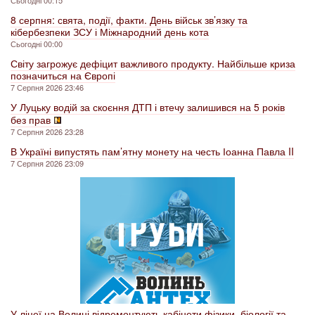
Сьогодні 00:15
8 серпня: свята, події, факти. День військ зв’язку та
кібербезпеки ЗСУ і Міжнародний день кота
Сьогодні 00:00
Світу загрожує дефіцит важливого продукту. Найбільше криза
позначиться на Європі
7 Серпня 2026 23:46
У Луцьку водій за скоєння ДТП і втечу залишився на 5 років
без прав
7 Серпня 2026 23:28
В Україні випустять пам’ятну монету на честь Іоанна Павла II
7 Серпня 2026 23:09
У ліцеї на Волині відремонтують кабінети фізики, біології та