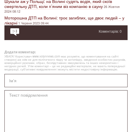
Шукали аж у Польщі: на Волині судять водія, який скоїв
смертельну ДТП, коли п’яним віз компанію в сауну
26 Жовтня
2024 08:12
Моторошна ДТП на Волині: троє загиблих, ще двоє людей – у
лікарні
1 Червня 2023 09:44
Коментарів: 0
Додати коментар:
УВАГА! Користувач www.volynnews.com має розуміти, що коментування на сайті
створені аж ніяк не для політичного піару чи антипіару, зведення особистих рахунків,
комерційної реклами, образ, безпідставних звинувачень та інших некоректних і
негідних речей. Утім коментарі – це не редакційні матеріали, не мають попередньої
модерації, суб’єктивні повідомлення і можуть містити недостовірну інформацію.