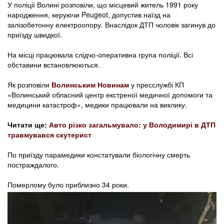
У поліції Волині розповіли, що місцевий житель 1991 року
народження, керуючи Peugeot, допустив наїзд на
залізобетонну електроопору. Внаслідок ДТП чоловік загинув до
приїзду швидкої.
На місці працювала слідчо-оперативна група поліції. Всі
обставини встановлюються.
Як розповіли
Волинським Новинам
у пресслужбі КП
«Волинський обласний центр екстреної медичної допомоги та
медицини катастроф», медики працювали на виклику.
Читати ще:
Авто різко загальмувало: у Володимирі в ДТП
травмувався скутерист
По приїзду парамедики констатували біологічну смерть
постраждалого.
Померлому було приблизно 34 роки.