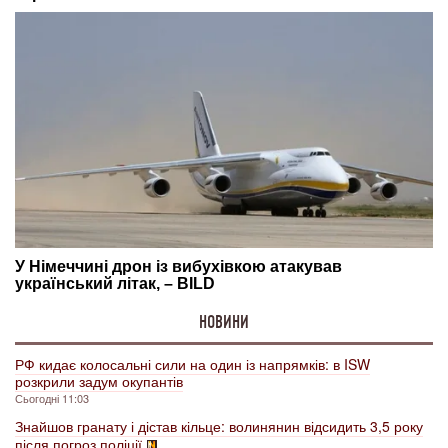
НОВИНИ
РФ кидає колосальні сили на один із напрямків: в ISW
розкрили задум окупантів
Сьогодні 11:03
Знайшов гранату і дістав кільце: волинянин відсидить 3,5 року
після погроз поліції