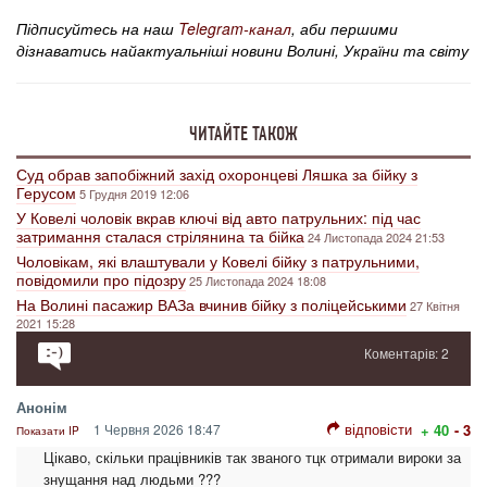
Підписуйтесь на наш
Telegram-канал
, аби першими
дізнаватись найактуальніші новини Волині, України та світу
ЧИТАЙТЕ ТАКОЖ
Суд обрав запобіжний захід охоронцеві Ляшка за бійку з
Герусом
5 Грудня 2019 12:06
У Ковелі чоловік вкрав ключі від авто патрульних: під час
затримання сталася стрілянина та бійка
24 Листопада 2024 21:53
Чоловікам, які влаштували у Ковелі бійку з патрульними,
повідомили про підозру
25 Листопада 2024 18:08
На Волині пасажир ВАЗа вчинив бійку з поліцейськими
27 Квітня
2021 15:28
Коментарів: 2
Анонім
відповісти
1 Червня 2026 18:47
+ 40
- 3
Показати IP
Цікаво, скільки працівників так званого тцк отримали вироки за
знущання над людьми ???