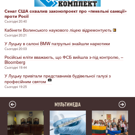
Сенат США схвалив законопроект про «пекельні санкції»
проти Росії
Сьогодні 20:40
Кабінети Волинського наукового ліцею відремонтують
Сьогодні 20:21
У Луцьку в салоні BMW патрульні знайшли наркотики
Сьогодні 20:03
Російські еліти вважають, що ФСБ вийшла з-під контролю, –
Bloomberg
Сьогодні 19:44
У Луцьку привітали представників будівельної галузі з
професійним святом
Сьогодні 19:25
МУЛЬТИМЕДІА