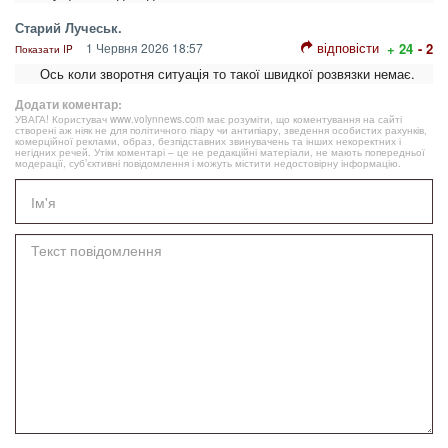
Старий Лучеськ.
відповісти
1 Червня 2026 18:57
+ 24
- 2
Показати IP
Ось коли зворотня ситуація то такої швидкої розвязки немає.
Додати коментар:
УВАГА! Користувач www.volynnews.com має розуміти, що коментування на сайті
створені аж ніяк не для політичного піару чи антипіару, зведення особистих рахунків,
комерційної реклами, образ, безпідставних звинувачень та інших некоректних і
негідних речей. Утім коментарі – це не редакційні матеріали, не мають попередньої
модерації, суб’єктивні повідомлення і можуть містити недостовірну інформацію.