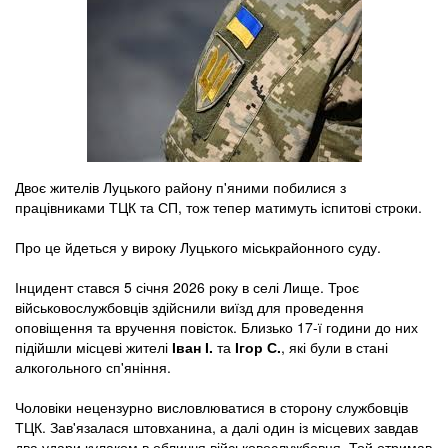
Двоє жителів Луцького району п'яними побилися з
працівниками ТЦК та СП, тож тепер матимуть іспитові строки.
Про це йдеться у вироку Луцького міськрайонного суду.
Інцидент стався 5 січня 2026 року в селі Лище. Троє
військовослужбовців здійснили виїзд для проведення
оповіщення та вручення повісток. Близько 17-ї години до них
підійшли місцеві жителі
Іван І.
та
Ігор С.
, які були в стані
алкогольного сп'яніння.
Чоловіки нецензурно висловлюватися в сторону службовців
ТЦК. Зав'язалася штовханина, а далі один із місцевих завдав
два удари кулаком в обличчя військовослужбовця. Той отримав