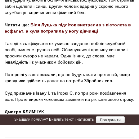
забій щелепи і синці. Другий чоловік вдарив у скроню іншого
службовця, спричинивши фізичний біль.
Читати ще:
Біля Луцька підліток вистрелив з пістолета в
асфальт, а куля потрапила у ногу дівчинці
Такі дії кваліфікували як умисне завдання побоїв службовій
особі, вчинене групою осіб. Обвинувачені провину визнали і
просили суворо не карати. Один із них, до слова, має
інвалідність і є учасником бойових дій.
Потерпілі у заяві вказали, що не будуть мати претензій, якщо
кривдники здійснять донат на потреби Збройних сил.
Суд призначив Івану І. та Ігорю С. по три роки позбавлення
волі. Проте вироки чоловікам замінили на рік іспитового строку.
Дмитро КЛИМЧУК
Знайшли помилку? Виділіть текст і натисніть
Повідомити