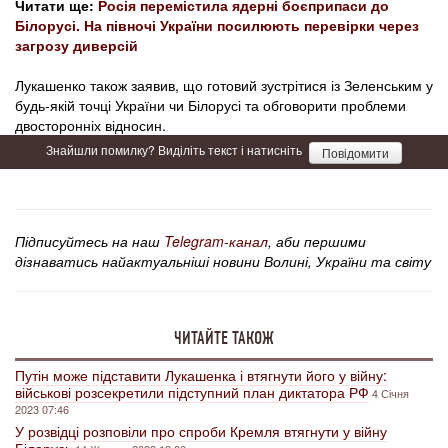
Читати ще:
Росія перемістила ядерні боєприпаси до
Білорусі. На півночі України посилюють перевірки через
загрозу диверсій
Лукашенко також заявив, що готовий зустрітися із Зеленським у
будь-якій точці України чи Білорусі та обговорити проблеми
двосторонніх відносин.
Знайшли помилку? Виділіть текст і натисніть
Повідомити
Підписуйтесь на наш
Telegram-канал
, аби першими
дізнаватись найактуальніші новини Волині, України та світу
ЧИТАЙТЕ ТАКОЖ
Путін може підставити Лукашенка і втягнути його у війну:
військові розсекретили підступний план диктатора РФ
4 Січня
2023 07:46
У розвідці розповіли про спроби Кремля втягнути у війну
Білорусь