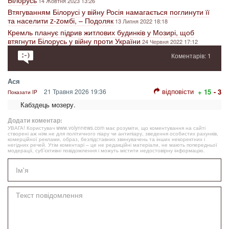
14 Жовтня 2023 13:26
Втягуванням Білорусі у війну Росія намагається поглинути її
та населити z-zомбі, – Подоляк
13 Липня 2022 18:18
Кремль планує підрив житлових будинків у Мозирі, щоб
втягнути Білорусь у війну проти України
24 Червня 2022 17:12
Коментарів: 1
Ася
відповісти
21 Травня 2026 19:36
+ 15
- 3
Показати IP
Кабздець мозеру.
Додати коментар:
УВАГА! Користувач www.volynnews.com має розуміти, що коментування на сайті
створені аж ніяк не для політичного піару чи антипіару, зведення особистих рахунків,
комерційної реклами, образ, безпідставних звинувачень та інших некоректних і
негідних речей. Утім коментарі – це не редакційні матеріали, не мають попередньої
модерації, суб’єктивні повідомлення і можуть містити недостовірну інформацію.