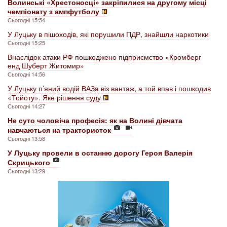
Волинські «Хрестоносці» закріпилися на другому місці
чемпіонату з ампфутболу
Сьогодні 15:54
У Луцьку в пішоходів, які порушили ПДР, знайшли наркотики
Сьогодні 15:25
Внаслідок атаки РФ пошкоджено підприємство «Кромберг
енд Шуберт Житомир»
Сьогодні 14:56
У Луцьку п’яний водій ВАЗа віз вантаж, а той впав і пошкодив
«Тойоту». Яке рішення суду
Сьогодні 14:27
Не суто чоловіча професія: як на Волині дівчата
навчаються на трактористок
Сьогодні 13:58
У Луцьку провели в останню дорогу Героя Валерія
Скрицького
Сьогодні 13:29