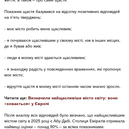
Показник щастя базувався на відсотку позитивних відповідей
на п'ять тверджень:
- моє місто робить мене щасливим;
- я почуваюся щасливішим у своєму місті, ніж в інших місцях,
де я бував або жив;
- люди в моєму місті здаються щасливими;
- я знаходжу радість у повсякденних враженнях, які пропонує
моє місто;
- відчуття щастя в моєму місті останнім часом значно зросло.
Читати ще:
Визначили найщасливіше місто світу: воно
«ховається» у Європі
Після аналізу всіх відповідей було визнано, що найщасливішим
містом світу в 2025 році є Абу-Дабі. Столиця Еміратів отримала
найвищі оцінки – понад 90% – за всіма показниками.