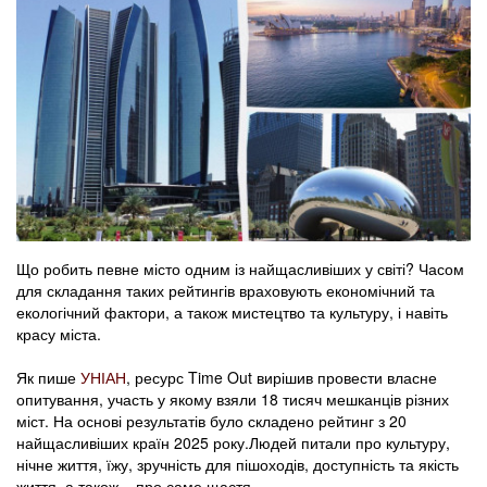
Що робить певне місто одним із найщасливіших у світі? Часом
для складання таких рейтингів враховують економічний та
екологічний фактори, а також мистецтво та культуру, і навіть
красу міста.
Як пише
УНІАН
, ресурс Time Out вирішив провести власне
опитування, участь у якому взяли 18 тисяч мешканців різних
міст. На основі результатів було складено рейтинг з 20
найщасливіших країн 2025 року.Людей питали про культуру,
нічне життя, їжу, зручність для пішоходів, доступність та якість
життя, а також – про саме щастя.