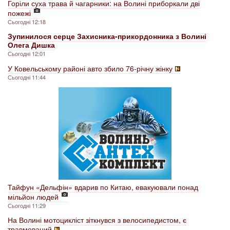
Горіли суха трава й чагарники: на Волині приборкали дві
пожежі
Сьогодні 12:18
Зупинилося серце Захисника-прикордонника з Волині
Олега Дишка
Сьогодні 12:01
У Ковельському районі авто збило 76-річну жінку
Сьогодні 11:44
Тайфун «Дельфін» вдарив по Китаю, евакуювали понад
мільйон людей
Сьогодні 11:29
На Волині мотоцикліст зіткнувся з велосипедистом, є
травмований