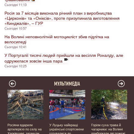
Сьогодні 11:13
Росія за 7 місяців виконала річний план з виробництва
«Цирконів» та «Оніксів», проте призупинила виготовлення
«Кинджалів», – ГУР
Сьогодні 10:57
На Волині неповнолітній мотоцикліст збив підлітка на
велосипеді
Сьогодні 10:41
У Португалії тисячі людей прийшли на весілля Роналду, але
одружилася зовсім інша пара
Сьогодні 10:25
МУЛЬТИМЕДІА
Росіяни вдарили
У Луцьку найкращі
Горіли суха трава й
у
артилерією по селу на
українські спортсмени
чагарники: на Волині
Харківщині, загинули
готувалися до
приборкали дві пожежі