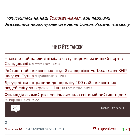
Підписуйтесь на наш
Telegram-канал
, аби першими
дізнаватись найактуальніші новини Волині, України та світу
ЧИТАЙТЕ ТАКОЖ
Названо найщасливіші міста світу: переміг затишний порт в
Скандинавії
6 Лютого 2024 23:18
Рейтинг найвпливовіших людей за версією Forbes: глава КНР
посунув Путіна
9 Травня 2018 07:00
Дві українки потрапили до переліку 100 найвпливовіших
людей світу за версією Time
13 Квітня 2023 23:11
Фінляндія сьомий рік поспіль очолила світовий рейтинг щастя
20 Березня 2024 23:22
Коментарів: 1
Я
відповісти
14 Жовтня 2025 10:40
+ 1
- 1
Показати IP