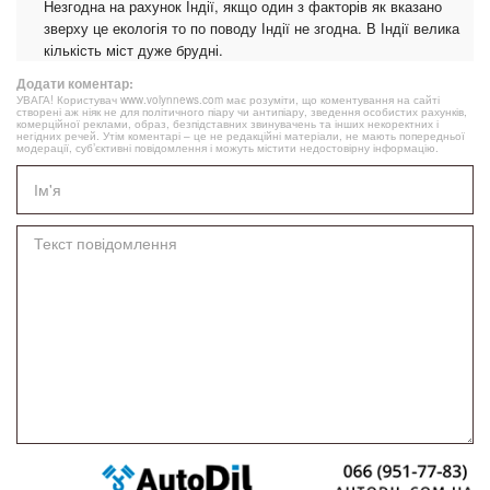
Незгодна на рахунок Індії, якщо один з факторів як вказано
зверху це екологія то по поводу Індії не згодна. В Індії велика
кількість міст дуже брудні.
Додати коментар:
УВАГА! Користувач www.volynnews.com має розуміти, що коментування на сайті
створені аж ніяк не для політичного піару чи антипіару, зведення особистих рахунків,
комерційної реклами, образ, безпідставних звинувачень та інших некоректних і
негідних речей. Утім коментарі – це не редакційні матеріали, не мають попередньої
модерації, суб’єктивні повідомлення і можуть містити недостовірну інформацію.