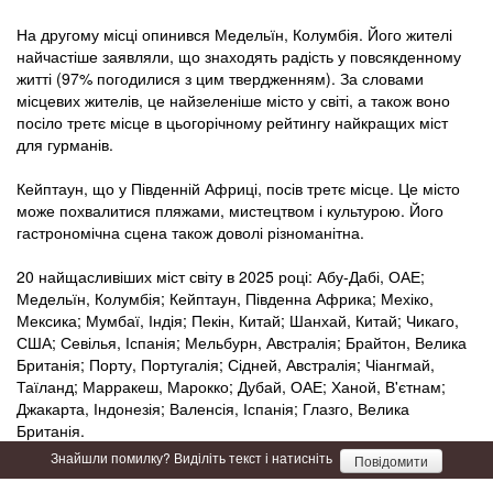
На другому місці опинився Медельїн, Колумбія. Його жителі
найчастіше заявляли, що знаходять радість у повсякденному
житті (97% погодилися з цим твердженням). За словами
місцевих жителів, це найзеленіше місто у світі, а також воно
посіло третє місце в цьогорічному рейтингу найкращих міст
для гурманів.
Кейптаун, що у Південній Африці, посів третє місце. Це місто
може похвалитися пляжами, мистецтвом і культурою. Його
гастрономічна сцена також доволі різноманітна.
20 найщасливіших міст світу в 2025 році: Абу-Дабі, ОАЕ;
Медельїн, Колумбія; Кейптаун, Південна Африка; Мехіко,
Мексика; Мумбаї, Індія; Пекін, Китай; Шанхай, Китай; Чикаго,
США; Севілья, Іспанія; Мельбурн, Австралія; Брайтон, Велика
Британія; Порту, Португалія; Сідней, Австралія; Чіангмай,
Таїланд; Марракеш, Марокко; Дубай, ОАЕ; Ханой, В'єтнам;
Джакарта, Індонезія; Валенсія, Іспанія; Глазго, Велика
Британія.
Знайшли помилку? Виділіть текст і натисніть
Повідомити