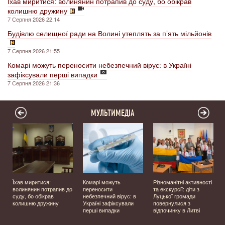
Їхав миритися: волинянин потрапив до суду, бо обікрав
колишню дружину
7 Серпня 2026 22:14
Будівлю селищної ради на Волині утеплять за п’ять мільйонів
7 Серпня 2026 21:55
Комарі можуть переносити небезпечний вірус: в Україні
зафіксували перші випадки
7 Серпня 2026 21:36
МУЛЬТИМЕДІА
Їхав миритися:
Комарі можуть
Різноманітні активності
волинянин потрапив до
переносити
та екскурсії: діти з
суду, бо обікрав
небезпечний вірус: в
Луцької громади
колишню дружину
Україні зафіксували
повернулися з
перші випадки
відпочинку в Литві
у