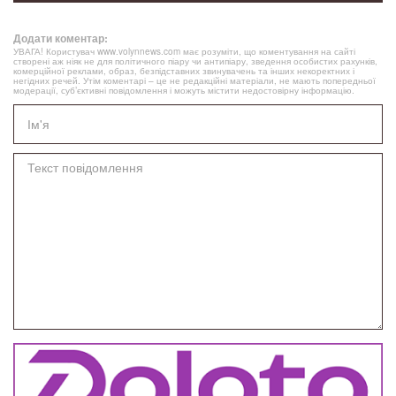
Додати коментар:
УВАГА! Користувач www.volynnews.com має розуміти, що коментування на сайті
створені аж ніяк не для політичного піару чи антипіару, зведення особистих рахунків,
комерційної реклами, образ, безпідставних звинувачень та інших некоректних і
негідних речей. Утім коментарі – це не редакційні матеріали, не мають попередньої
модерації, суб’єктивні повідомлення і можуть містити недостовірну інформацію.