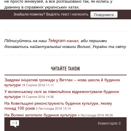
не просто мінімузей, а все розташовано так, як колись у
давнину в справжніх українських хатах.
Знайшли помилку? Виділіть текст і натисніть
Повідомити
Підписуйтесь на наш
Telegram-канал
, аби першими
дізнаватись найактуальніші новини Волині, України та світу
ЧИТАЙТЕ ТАКОЖ
Завдяки ініціативі громади у Ветлах – нова школа й будинок
культури
18 Серпня 2016 11:11
У волинському селі за півмільйона відремонтували будинок
культури
19 Серпня 2016 14:36
На Ковельщині реконструюють будинок культури, якому
понад 100 років
3 Листопада 2016 13:14
На Волині затопило будинок культури
4 Листопада 2016 08:26
Коментарів: 0