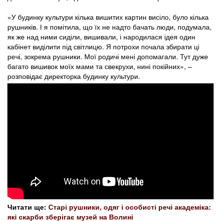
«У будинку культури кілька вишитих картин висіло, було кілька
рушників. І я помітила, що їх не надто бачать люди, подумала,
як же над ними сиділи, вишивали, і народилася ідея один
кабінет виділити під світлицю. Я потрохи почала збирати ці
речі, зокрема рушники. Мої родичі мені допомагали. Тут дуже
багато вишивок моїх мами та свекрухи, нині покійних», –
розповідає директорка будинку культури.
Читати ще:
Старі рушники, одяг і особисті речі академіка:
які скарби зберігає музей на Волині