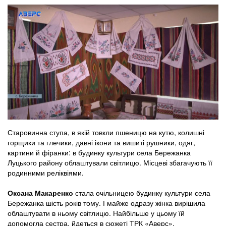
Старовинна ступа, в якій товкли пшеницю на кутю, колишні
горщики та глечики, давні ікони та вишиті рушники, одяг,
картини й фіранки: в будинку культури села Бережанка
Луцького району облаштували світлицю. Місцеві збагачують її
родинними реліквіями.
Оксана Макаренко
стала очільницею будинку культури села
Бережанка шість років тому. І майже одразу жінка вирішила
облаштувати в ньому світлицю. Найбільше у цьому їй
допомогла сестра, йдеться в сюжеті ТРК «Аверс».