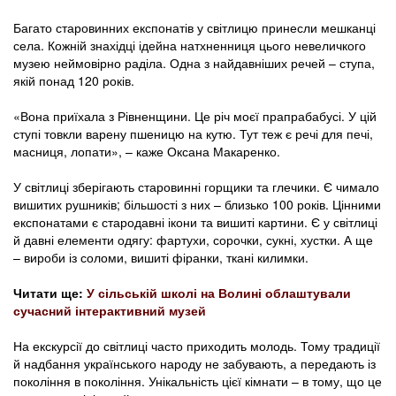
Багато старовинних експонатів у світлицю принесли мешканці
села. Кожній знахідці ідейна натхненниця цього невеличкого
музею неймовірно раділа. Одна з найдавніших речей – ступа,
якій понад 120 років.
«Вона приїхала з Рівненщини. Це річ моєї прапрабабусі. У цій
ступі товкли варену пшеницю на кутю. Тут теж є речі для печі,
масниця, лопати», – каже Оксана Макаренко.
У світлиці зберігають старовинні горщики та глечики. Є чимало
вишитих рушників; більшості з них – близько 100 років. Цінними
експонатами є стародавні ікони та вишиті картини. Є у світлиці
й давні елементи одягу: фартухи, сорочки, сукні, хустки. А ще
– вироби із соломи, вишиті фіранки, ткані килимки.
Читати ще:
У сільській школі на Волині облаштували
сучасний інтерактивний музей
На екскурсії до світлиці часто приходить молодь. Тому традиції
й надбання українського народу не забувають, а передають із
покоління в покоління. Унікальність цієї кімнати – в тому, що це