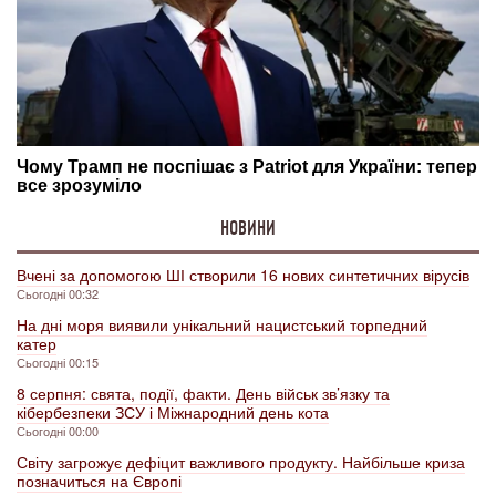
НОВИНИ
Вчені за допомогою ШІ створили 16 нових синтетичних вірусів
Сьогодні 00:32
На дні моря виявили унікальний нацистський торпедний
катер
Сьогодні 00:15
8 серпня: свята, події, факти. День військ зв’язку та
кібербезпеки ЗСУ і Міжнародний день кота
Сьогодні 00:00
Світу загрожує дефіцит важливого продукту. Найбільше криза
позначиться на Європі