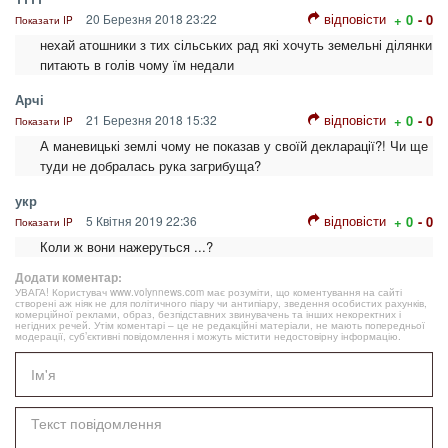
відповісти
20 Березня 2018 23:22
+ 0
- 0
Показати IP
нехай атошники з тих сільських рад які хочуть земельні ділянки
питають в голів чому їм недали
Арчі
відповісти
21 Березня 2018 15:32
+ 0
- 0
Показати IP
А маневицькі землі чому не показав у своїй декларації?! Чи ще
туди не добралась рука загрибуща?
укр
відповісти
5 Квітня 2019 22:36
+ 0
- 0
Показати IP
Коли ж вони нажеруться ...?
Додати коментар:
УВАГА! Користувач www.volynnews.com має розуміти, що коментування на сайті
створені аж ніяк не для політичного піару чи антипіару, зведення особистих рахунків,
комерційної реклами, образ, безпідставних звинувачень та інших некоректних і
негідних речей. Утім коментарі – це не редакційні матеріали, не мають попередньої
модерації, суб’єктивні повідомлення і можуть містити недостовірну інформацію.