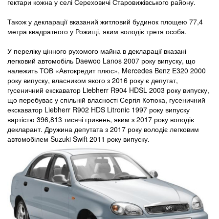
гектари кожна у селі Сереховичі Старовижівського району.
Також у декларації вказаний житловий будинок площею 77,4
метра квадратного у Рожищі, яким володіє третя особа.
У переліку цінного рухомого майна в декларації вказані
легковий автомобіль Daewoo Lanos 2007 року випуску, що
належить ТОВ «Автокредит плюс», Mercedes Benz E320 2000
року випуску, власником якого з 2016 року є депутат,
гусеничний екскаватор Liebherr R904 HDSL 2003 року випуску,
що перебуває у спільній власності Сергія Котюка, гусеничний
екскаватор Liebherr R902 HDS Litronic 1997 року випуску
вартістю 396,813 тисячі гривень, яким з 2017 року володіє
декларант. Дружина депутата з 2017 року володіє легковим
автомобілем Suzuki Swift 2011 року випуску.