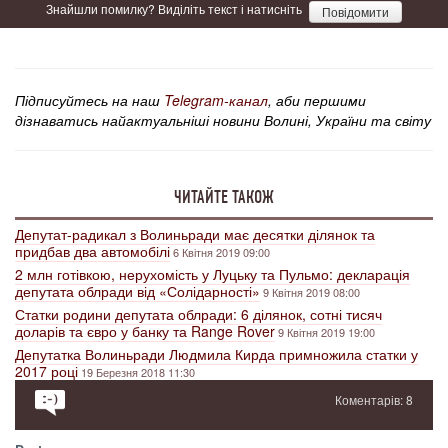
Знайшли помилку? Виділіть текст і натисніть
Повідомити
Підписуйтесь на наш
Telegram-канал
, аби першими
дізнаватись найактуальніші новини Волині, України та світу
ЧИТАЙТЕ ТАКОЖ
Депутат-радикал з Волиньради має десятки ділянок та
придбав два автомобілі
6 Квітня 2019 09:00
2 млн готівкою, нерухомість у Луцьку та Пульмо: декларація
депутата облради від «Солідарності»
9 Квітня 2019 08:00
Статки родини депутата облради: 6 ділянок, сотні тисяч
доларів та євро у банку та Range Rover
9 Квітня 2019 19:00
Депутатка Волиньради Людмила Кирда примножила статки у
2017 році
19 Березня 2018 11:30
Коментарів: 8