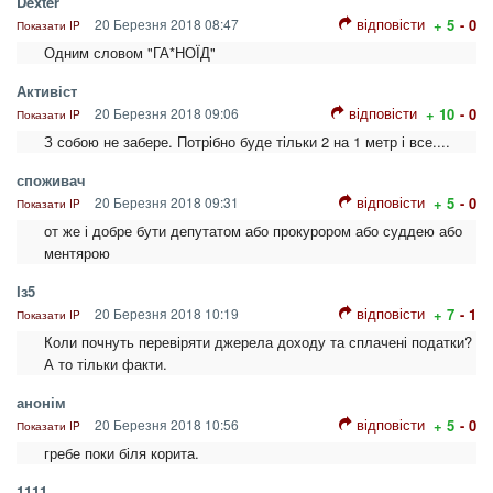
Dexter
відповісти
20 Березня 2018 08:47
+ 5
- 0
Показати IP
Одним словом "ГА*НОЇД"
Активіст
відповісти
20 Березня 2018 09:06
+ 10
- 0
Показати IP
З собою не забере. Потрібно буде тільки 2 на 1 метр і все....
споживач
відповісти
20 Березня 2018 09:31
+ 5
- 0
Показати IP
от же і добре бути депутатом або прокурором або суддею або
ментярою
Із5
відповісти
20 Березня 2018 10:19
+ 7
- 1
Показати IP
Коли почнуть перевіряти джерела доходу та сплачені податки?
А то тільки факти.
анонім
відповісти
20 Березня 2018 10:56
+ 5
- 0
Показати IP
гребе поки біля корита.
1111