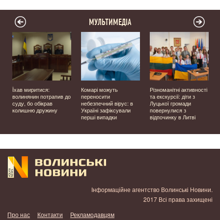
МУЛЬТИМЕДІА
Їхав миритися:
Комарі можуть
Різноманітні активності
волинянин потрапив до
переносити
та екскурсії: діти з
суду, бо обікрав
небезпечний вірус: в
Луцької громади
колишню дружину
Україні зафіксували
повернулися з
перші випадки
відпочинку в Литві
у
Інформаційне агентство Волинські Новини.
2017 Всі права захищені
Про нас
Контакти
Рекламодавцям