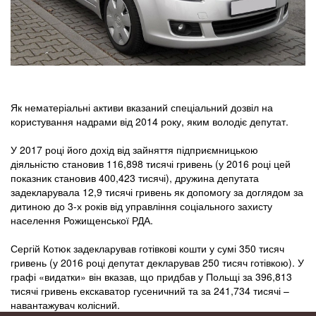
Як нематеріальні активи вказаний спеціальний дозвіл на
користування надрами від 2014 року, яким володіє депутат.
У 2017 році його дохід від зайняття підприємницькою
діяльністю становив 116,898 тисячі гривень (у 2016 році цей
показник становив 400,423 тисячі), дружина депутата
задекларувала 12,9 тисячі гривень як допомогу за доглядом за
дитиною до 3-х років від управління соціального захисту
населення Рожищенської РДА.
Сергій Котюк задекларував готівкові кошти у сумі 350 тисяч
гривень (у 2016 році депутат декларував 250 тисяч готівкою). У
графі «видатки» він вказав, що придбав у Польщі за 396,813
тисячі гривень екскаватор гусеничний та за 241,734 тисячі –
навантажувач колісний.