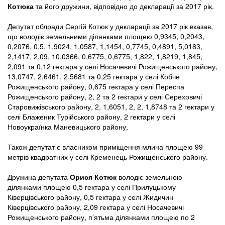
Котюка
та його дружини, відповідно до декларації за 2017 рік.
Депутат облради Сергій Котюк у декларації за 2017 рік вказав,
що володіє земельними ділянками площею 0,9345, 0,2043,
0,2076, 0,5, 1,9024, 1,0587, 1,1454, 0,7745, 0,4891, 5,0183,
2,1417, 2,09, 10,0366, 0,6775, 0,6775, 1,822, 1,8219, 1,845,
2,091 та 0,12 гектара у селі Носачевичі Рожищенського району,
13,0747, 2,6461, 2,5681 та 0,25 гектара у селі Кобче
Рожищенського району, 0,675 гектара у селі Переспа
Рожищенського району, 2, 2 та 2 гектари у селі Сереховичі
Старовижівського району, 2, 1,6051, 2, 2, 1,8748 та 2 гектари у
селі Блаженик Турійського району, 2 гектари у селі
Новоукраїнка Маневицького району,
Також депутат є власником приміщення млина площею 99
метрів квадратних у селі Кременець Рожищенського району.
Дружина депутата
Орися Котюк
володіє земельною
ділянками площею 0,5 гектара у селі Прилуцькому
Ківерцівського району, 0,5 гектара у селі Жидичин
Ківерцівського району, 2,09 гектара у селі Носачевичі
Рожищенського району, п’ятьма ділянками площею по 2