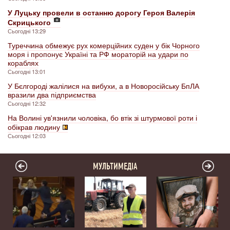
У Луцьку провели в останню дорогу Героя Валерія
Скрицького
Сьогодні 13:29
Туреччина обмежує рух комерційних суден у бік Чорного
моря і пропонує Україні та РФ мораторій на удари по
кораблях
Сьогодні 13:01
У Бєлгороді жалілися на вибухи, а в Новоросійську БпЛА
вразили два підприємства
Сьогодні 12:32
На Волині ув'язнили чоловіка, бо втік зі штурмової роти і
обікрав людину
Сьогодні 12:03
МУЛЬТИМЕДІА