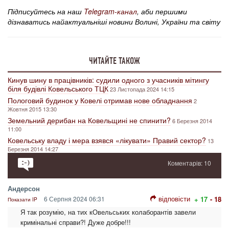
Підписуйтесь на наш
Telegram-канал
, аби першими
дізнаватись найактуальніші новини Волині, України та світу
ЧИТАЙТЕ ТАКОЖ
Кинув шину в працівників: судили одного з учасників мітингу
біля будівлі Ковельського ТЦК
23 Листопада 2024 14:15
Пологовий будинок у Ковелі отримав нове обладнання
2
Жовтня 2015 13:30
Земельний дерибан на Ковельщині не спинити?
6 Березня 2014
11:00
Ковельську владу і мера взявся «лікувати» Правий сектор?
13
Березня 2014 14:27
Коментарів: 10
Андерсон
відповісти
6 Серпня 2024 06:31
+ 17
- 18
Показати IP
Я так розумію, на тих кОвельських колаборантів завели
кримінальні справи?! Дуже добре!!!