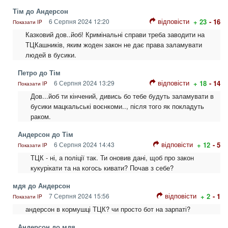
Тім до Андерсон
відповісти
6 Серпня 2024 12:20
+ 23
- 16
Показати IP
Казковий дов..йоб! Кримінальні справи треба заводити на
ТЦКашників, яким жоден закон не дає права заламувати
людей в бусики.
Петро до Тім
відповісти
6 Серпня 2024 13:29
+ 18
- 14
Показати IP
Дов...йоб ти кінчений, дивись бо тебе будуть заламувати в
бусики мацкальські воєнкоми.., після того як покладуть
раком.
Андерсон до Тім
відповісти
6 Серпня 2024 14:43
+ 12
- 5
Показати IP
ТЦК - ні, а поліції так. Ти оновив дані, щоб про закон
кукурікати та на когось кивати? Почав з себе?
мдя до Андерсон
відповісти
7 Серпня 2024 15:56
+ 2
- 1
Показати IP
андерсон в кормушці ТЦК? чи просто бот на зарпаті?
Андерсон до мдя