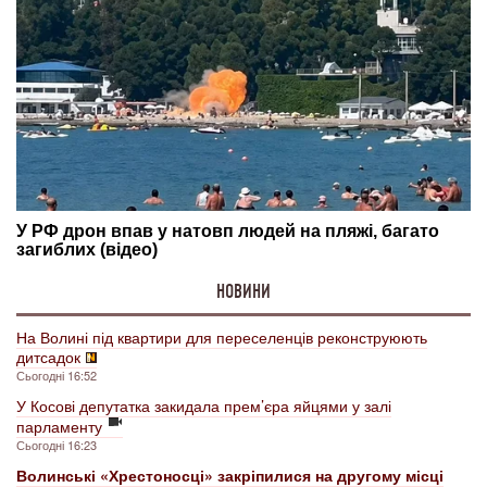
НОВИНИ
На Волині під квартири для переселенців реконструюють
дитсадок
Сьогодні 16:52
У Косові депутатка закидала прем’єра яйцями у залі
парламенту
Сьогодні 16:23
Волинські «Хрестоносці» закріпилися на другому місці