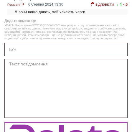
відповісти
6 Серпня 2024 13:30
+ 4
- 5
Показати IP
А вони нащо дають, хай чекають черги.
Додати коментар:
УВАГА! Користувач www.volynnews.com має розуміти, що коментування на сайті
створені аж ніяк не для політичного піару чи антипіару, зведення особистих рахунків,
комерційної реклами, образ, безпідставних звинувачень та інших некоректних і
негідних речей. Утім коментарі – це не редакційні матеріали, не мають попередньої
модерації, суб’єктивні повідомлення і можуть містити недостовірну інформацію.