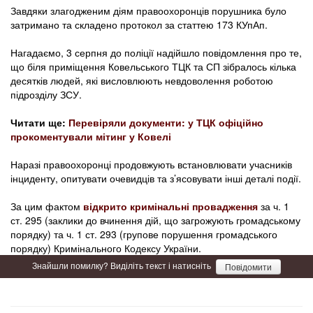
Завдяки злагодженим діям правоохоронців порушника було
затримано та складено протокол за статтею 173 КУпАп.
Нагадаємо, 3 серпня до поліції надійшло повідомлення про те,
що біля приміщення Ковельського ТЦК та СП зібралось кілька
десятків людей, які висловлюють невдоволення роботою
підрозділу ЗСУ.
Читати ще:
Перевіряли документи: у ТЦК офіційно
прокоментували мітинг у Ковелі
Наразі правоохоронці продовжують встановлювати учасників
інциденту, опитувати очевидців та з’ясовувати інші деталі події.
За цим фактом
відкрито кримінальні провадження
за ч. 1
ст. 295 (заклики до вчинення дій, що загрожують громадському
порядку) та ч. 1 ст. 293 (групове порушення громадського
порядку) Кримінального Кодексу України.
Знайшли помилку? Виділіть текст і натисніть
Повідомити