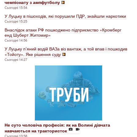
чемпіонату з ампфутболу
Сьогодні 15:54
У Луцьку в пішоходів, які порушили ПДР, знайшли наркотики
Сьогодні 15:25
Внаслідок атаки РФ пошкоджено підприємство «Кромберг
енд Шуберт Житомир»
Сьогодні 14:56
У Луцьку п’яний водій ВАЗа віз вантаж, а той впав і пошкодив
«Тойоту». Яке рішення суду
Сьогодні 14:27
Не суто чоловіча професія: як на Волині дівчата
навчаються на трактористок
Сьогодні 13:58