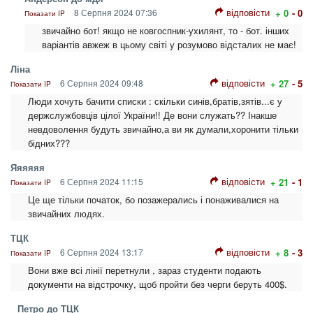
відповісти
8 Серпня 2024 07:36
+ 0
- 0
Показати IP
звичайно бот! якщо не ковгоспник-ухилянт, то - бот. інших
варіантів авжеж в цьому світі у розумово відсталих не має!
Ліна
відповісти
6 Серпня 2024 09:48
+ 27
- 5
Показати IP
Люди хочуть бачити списки : скільки синів,братів,зятів...є у
держслужбовців цілої України!! Де вони служать?? Інакше
невдоволення будуть звичайно,а ви як думали,хоронити тільки
бідних???
Яяяяяя
відповісти
6 Серпня 2024 11:15
+ 21
- 1
Показати IP
Це ще тільки початок, бо позажерались і понаживалися на
звичайних людях.
ТЦК
відповісти
6 Серпня 2024 13:17
+ 8
- 3
Показати IP
Вони вже всі лінії перетнули , зараз студенти подають
документи на відстрочку, щоб пройти без черги беруть 400$.
Петро до ТЦК