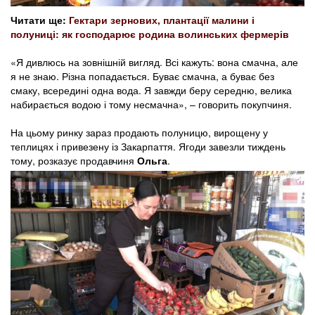
Читати ще:
Гектари зернових, плантації малини і
полуниці: як господарює родина волинських фермерів
«Я дивлюсь на зовнішній вигляд. Всі кажуть: вона смачна, але
я не знаю. Різна попадається. Буває смачна, а буває без
смаку, всередині одна вода. Я завжди беру середню, велика
набирається водою і тому несмачна», – говорить покупчиня.
На цьому ринку зараз продають полуницю, вирощену у
теплицях і привезену із Закарпаття. Ягоди завезли тиждень
тому, розказує продавчиня
Ольга
.