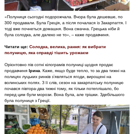
«Полуниця сьогодні подорожчала. Вчора була дешевше, по
300 продавали. Була Греція, а після почалася із Закарпаття. І
тоді вже почнеться домашня. Вона смачна. Грецька ніби й
була солодка, але далеко не то», – каже продавчиня.
Читати ще:
Солодка, велика, рання: як вибрати
полуницю, яка справді тішить урожаєм
Орієнтовно пів сотні кілограмів полуниці щодня продає
продавчиня
Ірина
. Каже, якщо буде тепло, то за два тижні на
полицях луцьких ринків з’являться ягоди, вирощені на
волинських полях. З її слів, сезон на закарпатську полуницю
почався півтора-два тижні тому, як тільки потеплішало, бо
перед цим були морози. Вона була, але трішки. Здебільшого
була полуниця з Греції.