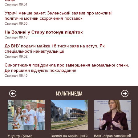
Сьогодні 09:51
Утричі менше ракет: Зеленський заявив про можливі
політичні мотиви скорочення поставок
Сьогодні 09:35
На Волині у Стиру потонув підліток
Сьогодні 09:18
До ВНУ подали майже 18 тисяч заяв на вступ. Які
спеціальності найактуальніші
Сьогодні 09:02
Синоптикиня повідомила про завершення аномальної спеки.
Де першими відчують похолодання
Сьогодні 08:45
МУЛЬТИМЕДІА
У центрі Луцька
Загиблі на Харківщині й
ВАКС обрав запобіжний