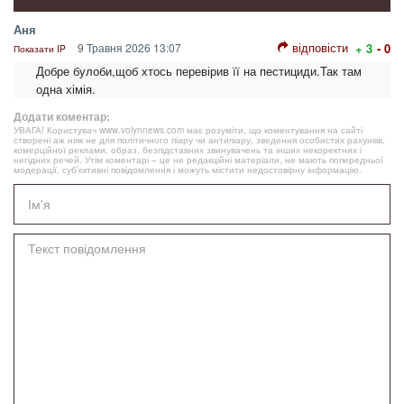
Аня
відповісти
9 Травня 2026 13:07
+ 3
- 0
Показати IP
Добре булоби,щоб хтось перевірив її на пестициди.Так там
одна хімія.
Додати коментар:
УВАГА! Користувач www.volynnews.com має розуміти, що коментування на сайті
створені аж ніяк не для політичного піару чи антипіару, зведення особистих рахунків,
комерційної реклами, образ, безпідставних звинувачень та інших некоректних і
негідних речей. Утім коментарі – це не редакційні матеріали, не мають попередньої
модерації, суб’єктивні повідомлення і можуть містити недостовірну інформацію.