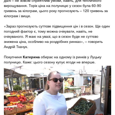
далі – не зовсім сприятливі умови, навіть, для тепличного
вирощування. Торік ціна на полуницю у сезон була 60-90
гривень за кілограм, цього року прогнозують – 120 гривень за
кілограм і вище.
«Зараз прогнозують суттєве підвищення цін і в сезон. Ще один
погодний фактор є, тому можна очікувати, навіть, не
очікуваного. Я маю на увазі, що в сезон буде не суттєво
знижена ціна, особливо на роздрібних ринках», – говорить
Андрій Ткачук.
Покупчиня
Катерина
обирає на одному із ринків у Луцьку
полуницю. Каже: цього сезону купує ягоди не вперше.