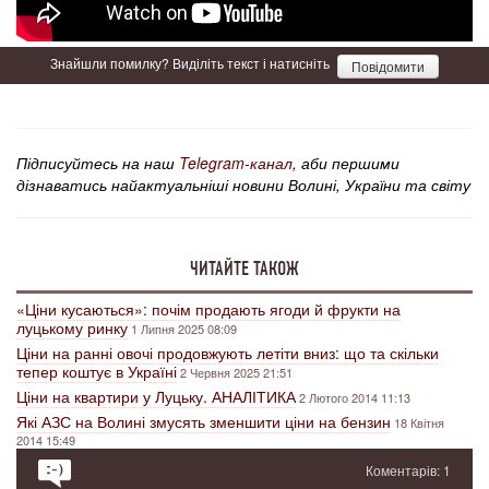
Знайшли помилку? Виділіть текст і натисніть
Повідомити
Підписуйтесь на наш
Telegram-канал
, аби першими
дізнаватись найактуальніші новини Волині, України та світу
ЧИТАЙТЕ ТАКОЖ
«Ціни кусаються»: почім продають ягоди й фрукти на
луцькому ринку
1 Липня 2025 08:09
Ціни на ранні овочі продовжують летіти вниз: що та скільки
тепер коштує в Україні
2 Червня 2025 21:51
Ціни на квартири у Луцьку. АНАЛІТИКА
2 Лютого 2014 11:13
Які АЗС на Волині змусять зменшити ціни на бензин
18 Квітня
2014 15:49
Коментарів: 1