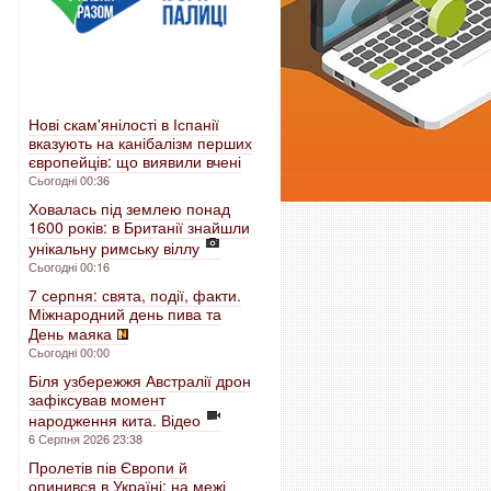
Нові скам'янілості в Іспанії
вказують на канібалізм перших
європейців: що виявили вчені
Сьогодні 00:36
Ховалась під землею понад
1600 років: в Британії знайшли
унікальну римську віллу
Сьогодні 00:16
7 серпня: свята, події, факти.
Міжнародний день пива та
День маяка
Сьогодні 00:00
Біля узбережжя Австралії дрон
зафіксував момент
народження кита. Відео
6 Серпня 2026 23:38
Пролетів пів Європи й
опинився в Україні: на межі