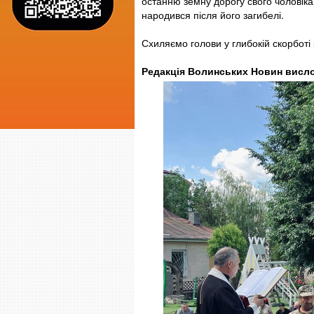
останню земну дорогу свого чоловіка,
народився після його загибелі.
Схиляємо голови у глибокій скорботі 
Редакція Волинських Новин вислов