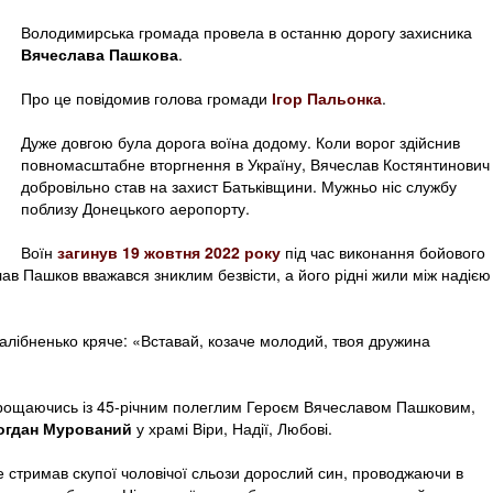
Володимирська громада провела в останню дорогу захисника
Вячеслава Пашкова
.
Про це повідомив голова громади
Ігор Пальонка
.
Дуже довгою була дорога воїна додому. Коли ворог здійснив
повномасштабне вторгнення в Україну, Вячеслав Костянтинович
добровільно став на захист Батьківщини. Мужньо ніс службу
поблизу Донецького аеропорту.
Воїн
загинув 19 жовтня 2022 року
під час виконання бойового
в Пашков вважався зниклим безвісти, а його рідні жили між надією 
жалібненько кряче: «Вставай, козаче молодий, твоя дружина
, прощаючись із 45-річним полеглим Героєм Вячеславом Пашковим,
огдан Мурований
у храмі Віри, Надії, Любові.
 стримав скупої чоловічої сльози дорослий син, проводжаючи в