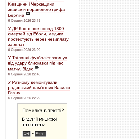
Київщини і Черкащини
знайшли пораненого грифа
Берліна
6 Серпня 2026 23:18
У ДР Конго вже понад 1800
смертей від Еболи, медики
протестують через невиплату
зарплат
6 Серпня 2026 23:00
У Таїланді футболіст загинув
від удару блискавки під час
матчу. Відео
6 Серпня 2026 22:40
У Ратному демонтували
радянський пам’ятник Василю
Газіну
6 Серпня 2026 22:22