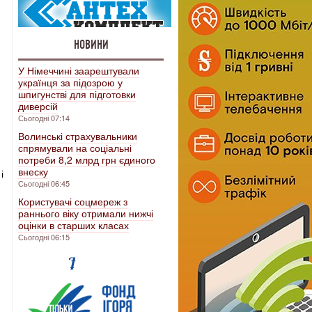
НОВИНИ
У Німеччині заарештували
українця за підозрою у
шпигунстві для підготовки
диверсій
Сьогодні 07:14
Волинські страхувальники
спрямували на соціальні
потреби 8,2 млрд грн єдиного
внеску
і
Сьогодні 06:45
Користувачі соцмереж з
раннього віку отримали нижчі
оцінки в старших класах
Сьогодні 06:15