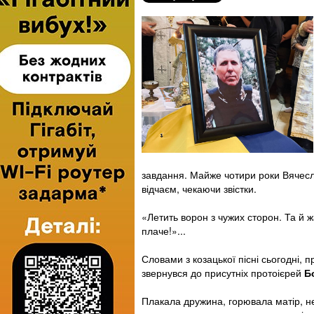
завдання. Майже чотири роки Вячесла
відчаєм, чекаючи звістки.
«Летить ворон з чужих сторон. Та й 
плаче!»...
Словами з козацької пісні сьогодні
звернувся до присутніх протоієрей
Б
Плакала дружина, горювала матір, не