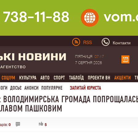
RSS
Контакти
П'ЯТНИЦЯ
07:17
7 СЕРПНЯ 2026
СОЦІУМ
КУЛЬТУРА
АВТО
СПОРТ
ТАБЛОЇД
ПРОЕКТИ ВН
АКЦЕНТИ
Т
ЛОГИ
ДОСЬЄ
АНОНСИ
ПОПУЛЯРНЕ
ЗАПИТАЙ ЮРИСТА
У: ВОЛОДИМИРСЬКА ГРОМАДА ПОПРОЩАЛАС
ЕСЛАВОМ ПАШКОВИМ
арів:
0
5