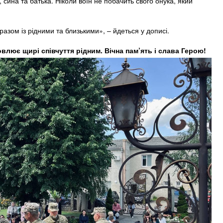
 сина та батька. Ніколи воїн не побачить свого онука, який
разом із рідними та близькими», – йдеться у дописі.
лює щирі співчуття рідним. Вічна пам’ять і слава Герою!