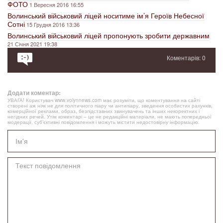
ФОТО
1 Вересня 2016 16:55
Волинський військовий ліцей носитиме ім’я Героїв Небесної
Сотні
15 Грудня 2016 13:36
Волинський військовий ліцей пропонують зробити державним
21 Січня 2021 19:38
Коментарів: 0
Додати коментар:
УВАГА! Користувач www.volynnews.com має розуміти, що коментування на сайті
створені аж ніяк не для політичного піару чи антипіару, зведення особистих рахунків,
комерційної реклами, образ, безпідставних звинувачень та інших некоректних і
негідних речей. Утім коментарі – це не редакційні матеріали, не мають попередньої
модерації, суб’єктивні повідомлення і можуть містити недостовірну інформацію.