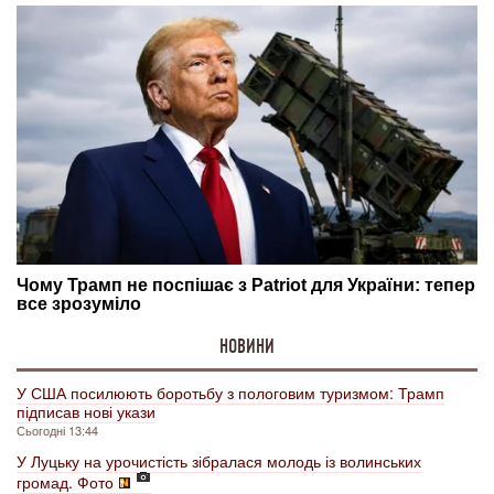
НОВИНИ
У США посилюють боротьбу з пологовим туризмом: Трамп
підписав нові укази
Сьогодні 13:44
У Луцьку на урочистість зібралася молодь із волинських
громад. Фото