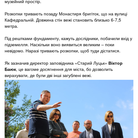
музейний простір.
Розкопки тривають позаду Монастиря бригіток, що на вулиці
Кафедральній. Довжина стін вежі становить близько 6-7,5
метра.
Під рештками фундаменту, кажуть дослідники, побачили вхід у
підземелля. Наскільки воно виявиться великим – поки
невідомо. Наразі тривають розкопки, щоб туди дістатися.
Як зазначив директор заповідника «Старий Луцьк»
Віктор
Баюк
, це вагоме досягнення для міста, бо дозволить
вирахувати, де були дві інші загублені вежі.