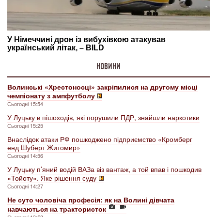
НОВИНИ
Волинські «Хрестоносці» закріпилися на другому місці
чемпіонату з ампфутболу
Сьогодні 15:54
У Луцьку в пішоходів, які порушили ПДР, знайшли наркотики
Сьогодні 15:25
Внаслідок атаки РФ пошкоджено підприємство «Кромберг
енд Шуберт Житомир»
Сьогодні 14:56
У Луцьку п’яний водій ВАЗа віз вантаж, а той впав і пошкодив
«Тойоту». Яке рішення суду
Сьогодні 14:27
Не суто чоловіча професія: як на Волині дівчата
навчаються на трактористок
Сьогодні 13:58