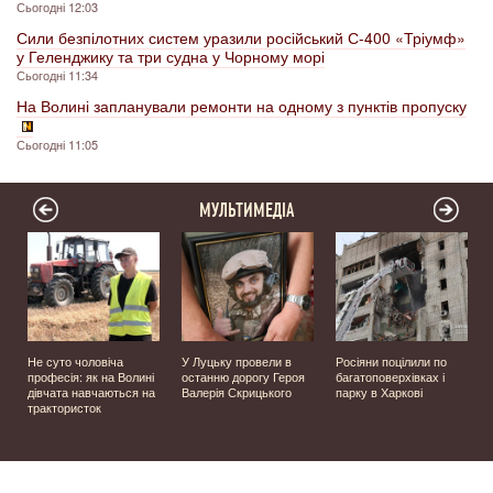
Сьогодні 12:03
Сили безпілотних систем уразили російський С-400 «Тріумф»
у Геленджику та три судна у Чорному морі
Сьогодні 11:34
На Волині запланували ремонти на одному з пунктів пропуску
Сьогодні 11:05
МУЛЬТИМЕДІА
Не суто чоловіча
У Луцьку провели в
Росіяни поцілили по
професія: як на Волині
останню дорогу Героя
багатоповерхівках і
️
дівчата навчаються на
Валерія Скрицького
парку в Харкові
трактористок