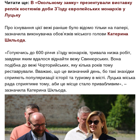
Читати ще:
В «Окольному замку» презентували виставку
реплік костюмів доби З’їзду європейських монархів у
Луцьку
Про існування цієї вежі раніше було відомо тільки на папері,
зазначила виконувачка обов’язків міського голови
Катерина
Шкльода
.
«Готуючись до 600-річчя з’їзду монархів, тривала низка робіт,
завдяки яким вдалося віднайти вежу Свинюрських. Вона
подібна до вежі Чорторийських, яку кілька років тому
реставрували. Вважаю, що це визначний день, бо такі знахідки
сприяють популяризації історії та туризму в місті. Луцька міська
рада сприятиме тому, аби це місце стало привабливим», –
зазначила Катерина Шкльода.