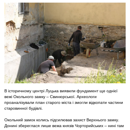
В історичному центрі Луцька виявили фундамент ще однієї
вежі Окольного замку – Свинюрської. Археологи
проаналізували план старого міста і змогли відкопати частини
старовинної будівлі.
Окольний замок колись підсилював захист Верхнього замку.
Донині збереглася лише вежа князів Чорторийських – нині там