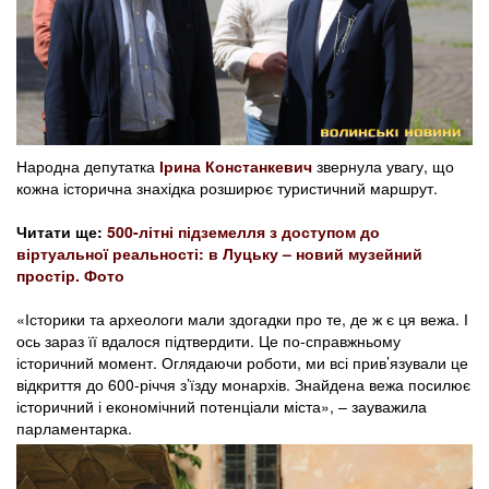
Народна депутатка
Ірина Констанкевич
звернула увагу, що
кожна історична знахідка розширює туристичний маршрут.
Читати ще:
500-літні підземелля з доступом до
віртуальної реальності: в Луцьку – новий музейний
простір. Фото
«Історики та археологи мали здогадки про те, де ж є ця вежа. І
ось зараз її вдалося підтвердити. Це по-справжньому
історичний момент. Оглядаючи роботи, ми всі прив’язували це
відкриття до 600-річчя з’їзду монархів. Знайдена вежа посилює
історичний і економічний потенціали міста», – зауважила
парламентарка.