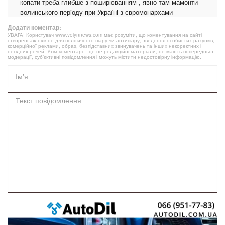
копати треба глибше з поширюванням , явно там мамонти
волинського перiоду при Українi з євромонархами
Додати коментар:
УВАГА! Користувач www.volynnews.com має розуміти, що коментування на сайті
створені аж ніяк не для політичного піару чи антипіару, зведення особистих рахунків,
комерційної реклами, образ, безпідставних звинувачень та інших некоректних і
негідних речей. Утім коментарі – це не редакційні матеріали, не мають попередньої
модерації, суб’єктивні повідомлення і можуть містити недостовірну інформацію.