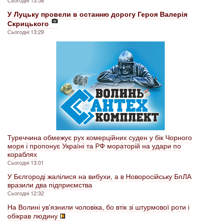
У Луцьку провели в останню дорогу Героя Валерія
Скрицького
Сьогодні 13:29
Туреччина обмежує рух комерційних суден у бік Чорного
моря і пропонує Україні та РФ мораторій на удари по
кораблях
Сьогодні 13:01
У Бєлгороді жалілися на вибухи, а в Новоросійську БпЛА
вразили два підприємства
Сьогодні 12:32
На Волині ув'язнили чоловіка, бо втік зі штурмової роти і
обікрав людину