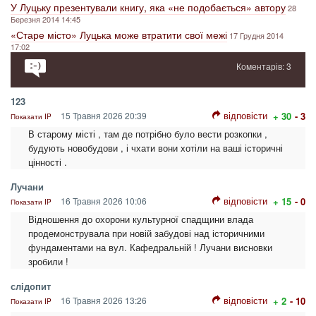
У Луцьку презентували книгу, яка «не подобається» автору
28
Березня 2014 14:45
«Старе місто» Луцька може втратити свої межі
17 Грудня 2014
17:02
Коментарів: 3
123
відповісти
15 Травня 2026 20:39
+ 30
- 3
Показати IP
В старому місті , там де потрібно було вести розкопки ,
будують новобудови , і чхати вони хотіли на ваші історичні
цінності .
Лучани
відповісти
16 Травня 2026 10:06
+ 15
- 0
Показати IP
Відношення до охорони культурної спадщини влада
продемонструвала при новій забудові над історичними
фундаментами на вул. Кафедральній ! Лучани висновки
зробили !
слiдопит
відповісти
16 Травня 2026 13:26
+ 2
- 10
Показати IP