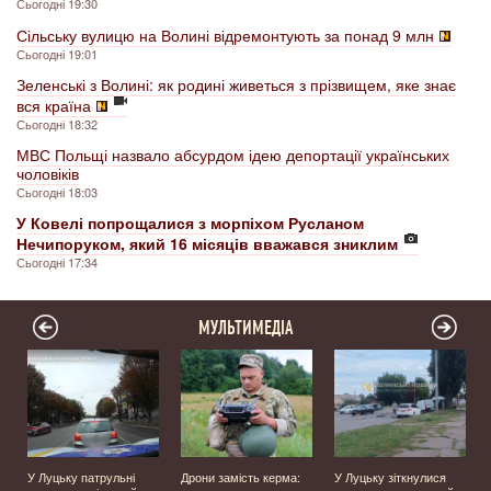
Сьогодні 19:30
Сільську вулицю на Волині відремонтують за понад 9 млн
Сьогодні 19:01
Зеленські з Волині: як родині живеться з прізвищем, яке знає
вся країна
Сьогодні 18:32
МВС Польщі назвало абсурдом ідею депортації українських
чоловіків
Сьогодні 18:03
У Ковелі попрощалися з морпіхом Русланом
Нечипоруком, який 16 місяців вважався зниклим
Сьогодні 17:34
МУЛЬТИМЕДІА
У Луцьку патрульні
Дрони замість керма:
У Луцьку зіткнулися