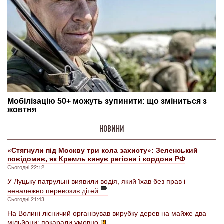
НОВИНИ
«Стягнули під Москву три кола захисту»: Зеленський
повідомив, як Кремль кинув регіони і кордони РФ
Сьогодні 22:12
У Луцьку патрульні виявили водія, який їхав без прав і
неналежно перевозив дітей
Сьогодні 21:43
На Волині лісничий організував вирубку дерев на майже два
мільйони: покарали умовно