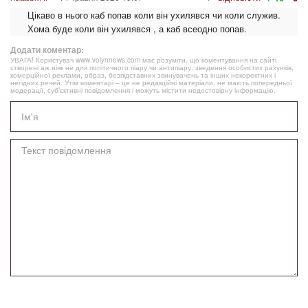
Цікаво в нього каб попав коли він ухилявся чи коли служив.
Хома буде коли він ухилявся , а каб всеодно попав.
Додати коментар:
УВАГА! Користувач www.volynnews.com має розуміти, що коментування на сайті
створені аж ніяк не для політичного піару чи антипіару, зведення особистих рахунків,
комерційної реклами, образ, безпідставних звинувачень та інших некоректних і
негідних речей. Утім коментарі – це не редакційні матеріали, не мають попередньої
модерації, суб’єктивні повідомлення і можуть містити недостовірну інформацію.