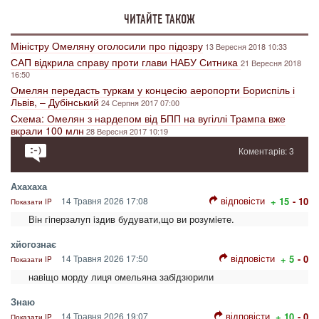
ЧИТАЙТЕ ТАКОЖ
Міністру Омеляну оголосили про підозру
13 Вересня 2018 10:33
САП відкрила справу проти глави НАБУ Ситника
21 Вересня 2018
16:50
Омелян передасть туркам у концесію аеропорти Бориспіль і
Львів, – Дубінський
24 Серпня 2017 07:00
Схема: Омелян з нардепом від БПП на вугіллі Трампа вже
вкрали 100 млн
28 Вересня 2017 10:19
Коментарів: 3
Ахахаха
відповісти
14 Травня 2026 17:08
+ 15
- 10
Показати IP
Вiн гiперзалуп iздив будувати,що ви розумiете.
хйогознає
відповісти
14 Травня 2026 17:50
+ 5
- 0
Показати IP
навiщо морду лиця омельяна забiдзюрили
Знаю
відповісти
14 Травня 2026 19:07
+ 10
- 0
Показати IP