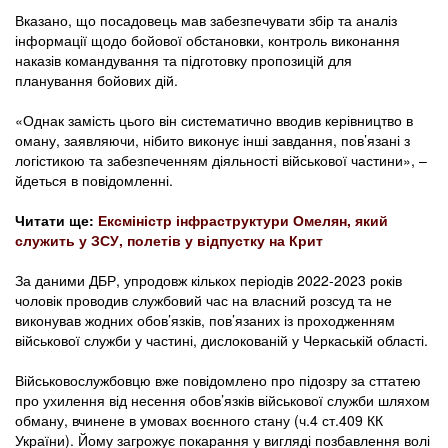
Вказано, що посадовець мав забезпечувати збір та аналіз
інформації щодо бойової обстановки, контроль виконання
наказів командування та підготовку пропозицій для
планування бойових дій.
«Однак замість цього він систематично вводив керівництво в
оману, заявляючи, нібито виконує інші завдання, пов’язані з
логістикою та забезпеченням діяльності військової частини», –
йдеться в повідомленні.
Читати ще:
Ексміністр інфраструктури Омелян, який
служить у ЗСУ, полетів у відпустку на Крит
За даними ДБР, упродовж кількох періодів 2022-2023 років
чоловік проводив службовий час на власний розсуд та не
виконував жодних обов’язків, пов’язаних із проходженням
військової служби у частині, дислокованій у Черкаській області.
Військовослужбовцю вже повідомлено про підозру за сттатею
про ухилення від несення обов’язків військової служби шляхом
обману, вчинене в умовах воєнного стану (ч.4 ст.409 КК
України). Йому загрожує покарання у вигляді позбавлення волі