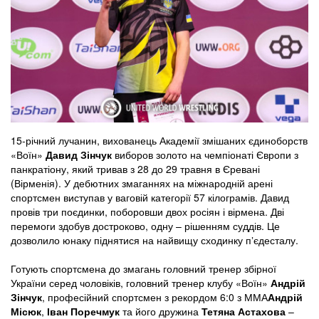
15-річний лучанин, вихованець Академії змішаних єдиноборств
«Воїн»
Давид Зінчук
виборов золото на чемпіонаті Європи з
панкратіону, який тривав з 28 до 29 травня в Єревані
(Вірменія). У дебютних змаганнях на міжнародній арені
спортсмен виступав у ваговій категорії 57 кілограмів. Давид
провів три поєдинки, поборовши двох росіян і вірмена. Дві
перемоги здобув достроково, одну – рішенням суддів. Це
дозволило юнаку піднятися на найвищу сходинку пʼєдесталу.
Готують спортсмена до змагань головний тренер збірної
України серед чоловіків, головний тренер клубу «Воїн»
Андрій
Зінчук
, професійний спортсмен з рекордом 6:0 з ММА
Андрій
Місюк
,
Іван Поречмук
та його дружина
Тетяна Астахова
–