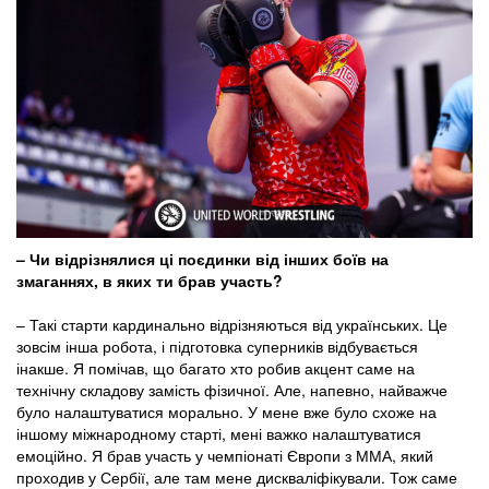
– Чи відрізнялися ці поєдинки від інших боїв на
змаганнях, в яких ти брав участь?
– Такі старти кардинально відрізняються від українських. Це
зовсім інша робота, і підготовка суперників відбувається
інакше. Я помічав, що багато хто робив акцент саме на
технічну складову замість фізичної. Але, напевно, найважче
було налаштуватися морально. У мене вже було схоже на
іншому міжнародному старті, мені важко налаштуватися
емоційно. Я брав участь у чемпіонаті Європи з ММА, який
проходив у Сербії, але там мене дискваліфікували. Тож саме