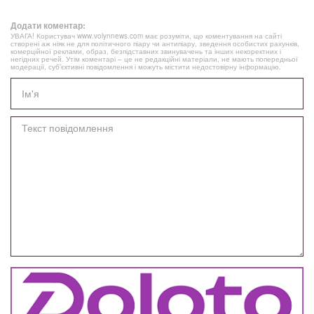
Додати коментар:
УВАГА! Користувач www.volynnews.com має розуміти, що коментування на сайті
створені аж ніяк не для політичного піару чи антипіару, зведення особистих рахунків,
комерційної реклами, образ, безпідставних звинувачень та інших некоректних і
негідних речей. Утім коментарі – це не редакційні матеріали, не мають попередньої
модерації, суб’єктивні повідомлення і можуть містити недостовірну інформацію.