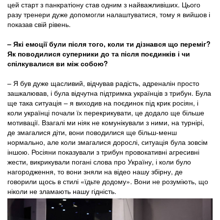
цей старт з панкратіону став одним з найважливіших. Цього
разу тренери дуже допомогли налаштуватися, тому я вийшов і
показав свій рівень.
– Які емоції були після того, коли ти дізнався що переміг?
Як поводилися суперники до та після поєдинків і чи
спілкувалися ви між собою?
– Я був дуже щасливий, відчував радість, адреналін просто
зашкалював, і була відчутна підтримка українців з трибун. Була
ще така ситуація – я виходив на поєдинок під крик росіян, і
коли українці почали їх перекрикувати, це додало ще більше
мотивації. Взагалі ми ніяк не комунікували з ними, на турнірі,
де змагалися діти, вони поводилися ще більш-менш
нормально, але коли змагалися дорослі, ситуація була зовсім
іншою. Росіяни показували з трибун провокативні агресивні
жести, викрикували погані слова про Україну, і коли було
нагородження, то вони зняли на відео нашу збірну, де
говорили щось в стилі «їдьте додому». Вони не розуміють, що
ніколи не зламають нашу гідність.