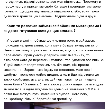
погодилися, відтоді розпочалася моя підготовка. Перемогу в
першу чергу я присвятив своїм батькам і тренерам, які мене
готували. Ще дуже відчувалася підтримка клубу, вони також
дивилися трансляцію змагань. Підтримували рідні й друзі.
– Коли ти розпочав займатися бойовими мистецтвами і
як довго готувався саме до цих змагань?
– Уперше в залі я побував ще у чотири роки, я займався,
приходив на тренування, хоча мене більше змушував тато.
Певно, так минуло років шість занять, а далі, коли я вже почав
перемагати, брав участь у серйозніших змаганнях, то
зʼявилася жага до перемоги і хотілось тренуватися все більше.
У цей момент спорт став чимось більшим, ніж просто
захоплення. Зараз я вже їжджу на змагання, маю певні
здобутки, тренуюся майже щодня, а коли йде підготовка до
таких серйозних змагань, як цей чемпіонат, то за тиждень
може бути і 15 занять. Я змагаюся у різних видах, це все дуже
змінюється, в один тиждень ми їдемо на змагання з ММА, а
потім вже можуть бути змагання з рукопашного бою,
панкратіону, вільної боротьби чи греплінгу.