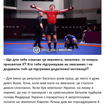
– Що для тебе означає ця перемога, можливо, ти комусь
присвятив її? Хто тебе підтримував на змаганнях і чи
додавала тобі ця підтримка додаткової мотивації?
– Для мене це результат багатьох років праці, до якого я дуже
довго йшов. Хоча, коли мав їхати на змагання, це сталося
доволі спонтанно. Коли був чемпіонат України, на якому я
переміг, до нас із тренером і за сумісництвом батьком підійшов
голова Федерації України з панкратіону й запропонував
поїхати на чемпіонат Європи. Кілька днів ми пороздумували й