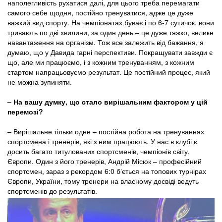
наполегливість рухатися далі, для цього треба перемагати
самого себе щодня, постійно тренуватися, адже це дуже
важкий вид спорту. На чемпіонатах буває і по 6-7 сутичок, вони
тривають по дві хвилини, за один день – це дуже тяжко, велике
навантаження на організм. Тож все залежить від бажання, я
думаю, що у Давида гарні перспективи. Покращувати завжди є
що, але ми працюємо, і з кожним тренуванням, з кожним
стартом напрацьовуємо результат. Це постійний процес, який
не можна зупиняти.
– На вашу думку, що стало вирішальним фактором у цій
перемозі?
– Вирішальне тільки одне – постійна робота на тренуваннях
спортсмена і тренерів, які з ним працюють. У нас в клубі є
досить багато титулованих спортсменів, чемпіонів світу,
Європи. Один з його тренерів, Андрій Місюк – професійний
спортсмен, зараз з рекордом 6:0 бʼється на топових турнірах
Європи, України, тому тренери на власному досвіді ведуть
спортсменів до результатів.