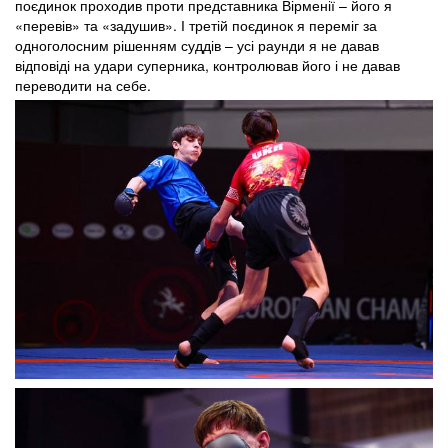
поєдинок проходив проти представника Вірменії – його я
«перевів» та «задушив». І третій поєдинок я переміг за
одноголосним рішенням суддів – усі раунди я не давав
відповіді на удари суперника, контролював його і не давав
переводити на себе.