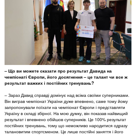
– Що ви можете сказати про результат Давида на
чемпіонаті Європи, його досягнення – це талант чи все ж
результат важких і постійних тренувань?
– Зараз Давид справді домінує над всіма своїми суперниками.
Він виграв чемпіонат України дуже впевнено, саме тому йому
запропонували поїхати на чемпіонат Європи і представляти
Україну в складі збірної. На мою думку, він показав найвищий
результат і впевнено обійшов суперників. Це 100% результат
постійних тренувань, тому що неможливо народитися одразу
талановитим спортсменом. Це лише постійні заняття і його