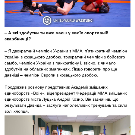
– А які здобутки ти вже маєш у своїх спортивній
скарбничці?
– Я двократний чемпіон України з ММА, пʼятикратний чемпіон
України з козацького двобою, трикратний чемпіон з бойового
самбо, чемпіон України з панкратіону і, звісно, є чимало
здобутків на обласних змаганнях. Якщо говорити про ще
давніші – чемпіон Європи з козацького двобою.
Продовжив розмову представник Академії змішаних
єдиноборств «Воїн», віцепрезидент Федерації ММА змішаних
єдиноборств міста Луцька Андрій Козир. Він зазначив, що
результати Давида – заслуга наполегливих тренувань та сили
волі хлопця.