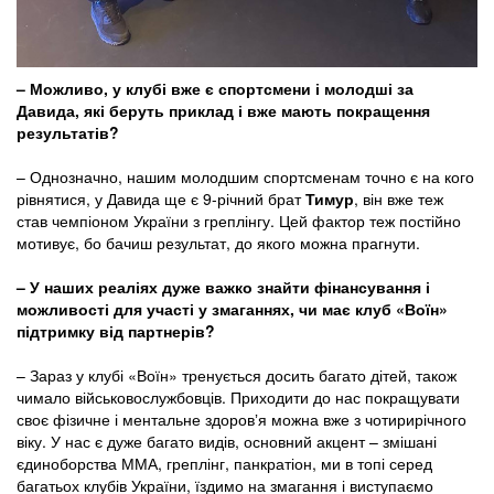
– Можливо, у клубі вже є спортсмени і молодші за
Давида, які беруть приклад і вже мають покращення
результатів?
– Однозначно, нашим молодшим спортсменам точно є на кого
рівнятися, у Давида ще є 9-річний брат
Тимур
, він вже теж
став чемпіоном України з греплінгу. Цей фактор теж постійно
мотивує, бо бачиш результат, до якого можна прагнути.
– У наших реаліях дуже важко знайти фінансування і
можливості для участі у змаганнях, чи має клуб «Воїн»
підтримку від партнерів?
– Зараз у клубі «Воїн» тренується досить багато дітей, також
чимало військовослужбовців. Приходити до нас покращувати
своє фізичне і ментальне здоровʼя можна вже з чотирирічного
віку. У нас є дуже багато видів, основний акцент – змішані
єдиноборства ММА, греплінг, панкратіон, ми в топі серед
багатьох клубів України, їздимо на змагання і виступаємо