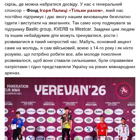
скрізь, де можна набратися досвіду. У нас є генеральний
спонсор –
Фонд
Ігоря Палиці
«Тільки разом»
, який нас
постійно підтримує і дає змогу нашим вихованцям безплатно
їздити і виступати на змаганнях. Так само хочу подякувати за
підтримку Basilic group, KVERB та Westcar. Завдяки цим людям
та іншим небайдужим діти можуть тренуватися, рости і
розвиватися в такий непростий час. Мабуть, основний акцент
саме на молодь, я сам військовий, воюю з 14-го року і як ніхто
розумію, що потрібно робити все, аби молоде покоління
розвивалося, щоб вони ставали сильнішими, були справжніми
патріотами і гідно представляли Україну на різних міжнародних
аренах.