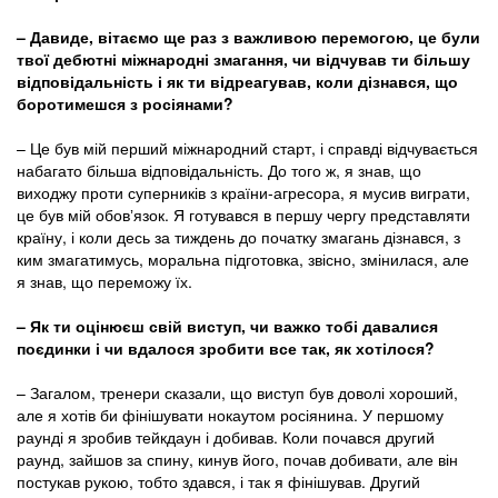
– Давиде, вітаємо ще раз з важливою перемогою, це були
твої дебютні міжнародні змагання, чи відчував ти більшу
відповідальність і як ти відреагував, коли дізнався, що
боротимешся з росіянами?
– Це був мій перший міжнародний старт, і справді відчувається
набагато більша відповідальність. До того ж, я знав, що
виходжу проти суперників з країни-агресора, я мусив виграти,
це був мій обовʼязок. Я готувався в першу чергу представляти
країну, і коли десь за тиждень до початку змагань дізнався, з
ким змагатимусь, моральна підготовка, звісно, змінилася, але
я знав, що переможу їх.
– Як ти оцінюєш свій виступ, чи важко тобі давалися
поєдинки і чи вдалося зробити все так, як хотілося?
– Загалом, тренери сказали, що виступ був доволі хороший,
але я хотів би фінішувати нокаутом росіянина. У першому
раунді я зробив тейкдаун і добивав. Коли почався другий
раунд, зайшов за спину, кинув його, почав добивати, але він
постукав рукою, тобто здався, і так я фінішував. Другий