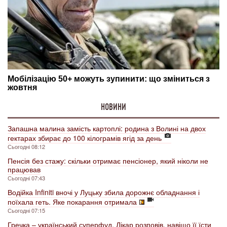
НОВИНИ
Запашна малина замість картоплі: родина з Волині на двох
гектарах збирає до 100 кілограмів ягід за день
Сьогодні 08:12
Пенсія без стажу: скільки отримає пенсіонер, який ніколи не
працював
Сьогодні 07:43
Водійка Infiniti вночі у Луцьку збила дорожнє обладнання і
поїхала геть. Яке покарання отримала
Сьогодні 07:15
Гречка – український суперфуд. Лікар розповів, навіщо її їсти