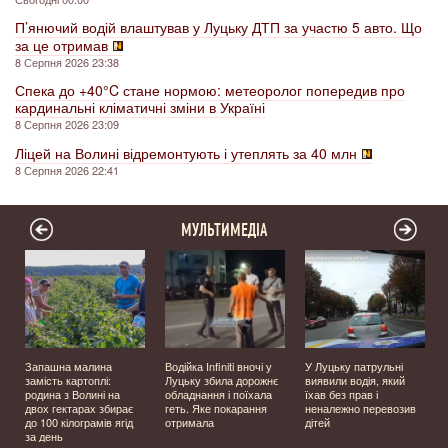
П’янючий водій влаштував у Луцьку ДТП за участю 5 авто. Що
за це отримав
8 Серпня 2026 23:38
Спека до +40°C стане нормою: метеоролог попередив про
кардинальні кліматичні зміни в Україні
8 Серпня 2026 23:09
Ліцей на Волині відремонтують і утеплять за 40 млн
8 Серпня 2026 22:41
МУЛЬТИМЕДІА
Запашна малина
Водійка Infiniti вночі у
У Луцьку патрульні
замість картоплі:
Луцьку збила дорожнє
виявили водія, який
родина з Волині на
обладнання і поїхала
їхав без прав і
двох гектарах збирає
геть. Яке покарання
неналежно перевозив
до 100 кілограмів ягід
отримала
дітей
за день