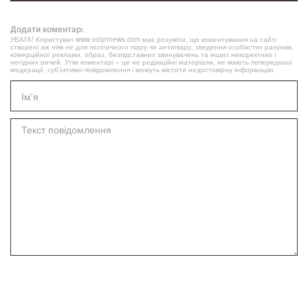
Додати коментар:
УВАГА! Користувач www.volynnews.com має розуміти, що коментування на сайті
створені аж ніяк не для політичного піару чи антипіару, зведення особистих рахунків,
комерційної реклами, образ, безпідставних звинувачень та інших некоректних і
негідних речей. Утім коментарі – це не редакційні матеріали, не мають попередньої
модерації, суб’єктивні повідомлення і можуть містити недостовірну інформацію.