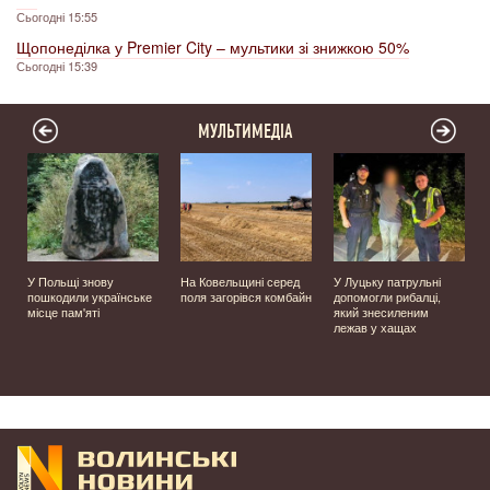
Сьогодні 15:55
Щопонеділка у Premier City – мультики зі знижкою 50%
Сьогодні 15:39
МУЛЬТИМЕДІА
У Польщі знову
На Ковельщині серед
У Луцьку патрульні
пошкодили українське
поля загорівся комбайн
допомогли рибалці,
місце пам'яті
який знесиленим
лежав у хащах