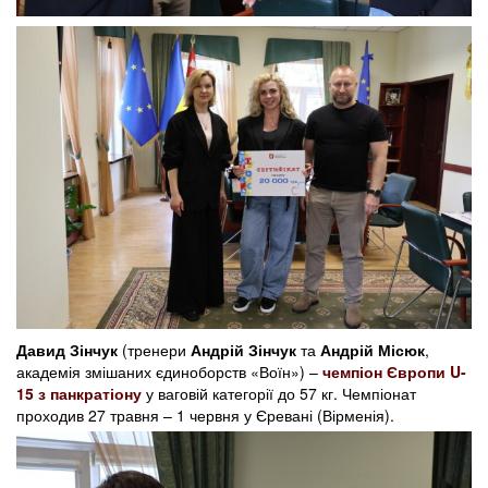
Давид Зінчук
(тренери
Андрій Зінчук
та
Андрій Місюк
,
академія змішаних єдиноборств «Воїн») –
чемпіон Європи U-
15 з панкратіону
у ваговій категорії до 57 кг. Чемпіонат
проходив 27 травня – 1 червня у Єревані (Вірменія).