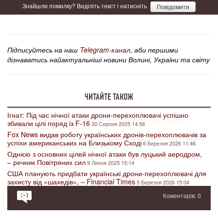
Знайшли помилку? Виділіть текст і натисніть
Повідомити
Підписуйтесь на наш
Telegram-канал
, аби першими
дізнаватись найактуальніші новини Волині, України та світу
ЧИТАЙТЕ ТАКОЖ
Ігнат: Під час нічної атаки дрони-перехоплювачі успішно
збивали цілі поряд із F-16
30 Серпня 2025 14:56
Fox News видав роботу українських дронів-перехоплювачів за
успіхи американських на Близькому Сході
6 Березня 2026 11:46
Однією з основних цілей нічної атаки був луцький аеродром,
– речник Повітряних сил
9 Липня 2025 15:14
США планують придбати українські дрони-перехоплювачі для
захисту від «шахедів», – Financial Times
5 Березня 2026 15:04
Коментарів: 0