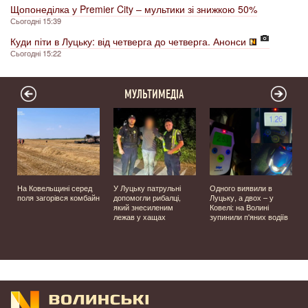
Щопонеділка у Premier City – мультики зі знижкою 50%
Сьогодні 15:39
Куди піти в Луцьку: від четверга до четверга. Анонси
Сьогодні 15:22
МУЛЬТИМЕДІА
На Ковельщині серед
У Луцьку патрульні
Одного виявили в
поля загорівся комбайн
допомогли рибалці,
Луцьку, а двох – у
який знесиленим
Ковелі: на Волині
лежав у хащах
зупинили п'яних водіїв