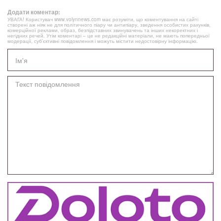
Додати коментар:
УВАГА! Користувач www.volynnews.com має розуміти, що коментування на сайті
створені аж ніяк не для політичного піару чи антипіару, зведення особистих рахунків,
комерційної реклами, образ, безпідставних звинувачень та інших некоректних і
негідних речей. Утім коментарі – це не редакційні матеріали, не мають попередньої
модерації, суб’єктивні повідомлення і можуть містити недостовірну інформацію.