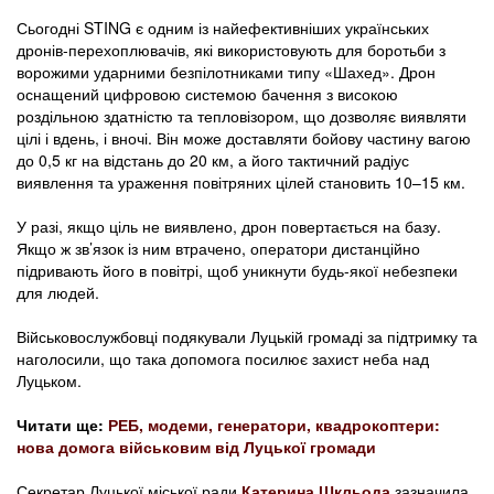
Сьогодні STING є одним із найефективніших українських
дронів-перехоплювачів, які використовують для боротьби з
ворожими ударними безпілотниками типу «Шахед». Дрон
оснащений цифровою системою бачення з високою
роздільною здатністю та тепловізором, що дозволяє виявляти
цілі і вдень, і вночі. Він може доставляти бойову частину вагою
до 0,5 кг на відстань до 20 км, а його тактичний радіус
виявлення та ураження повітряних цілей становить 10–15 км.
У разі, якщо ціль не виявлено, дрон повертається на базу.
Якщо ж зв’язок із ним втрачено, оператори дистанційно
підривають його в повітрі, щоб уникнути будь-якої небезпеки
для людей.
Військовослужбовці подякували Луцькій громаді за підтримку та
наголосили, що така допомога посилює захист неба над
Луцьком.
Читати ще:
РЕБ, модеми, генератори, квадрокоптери:
нова домога військовим від Луцької громади
Секретар Луцької міської ради
Катерина Шкльода
зазначила,