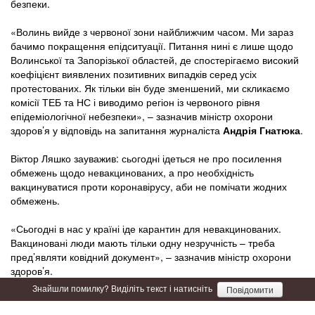
безпеки.
«Волинь вийде з червоної зони найближчим часом. Ми зараз
бачимо покращення епідситуації. Питання нині є лише щодо
Волинської та Запорізької областей, де спостерігаємо високий
коефіцієнт виявлених позитивних випадків серед усіх
протестованих. Як тільки він буде зменшений, ми скликаємо
комісії ТЕБ та НС і виводимо регіон із червоного рівня
епідеміологічної небезпеки», – зазначив міністр охорони
здоров’я у відповідь на запитання журналіста
Андрія Гнатюка
.
Віктор Ляшко зауважив: сьогодні ідеться не про посилення
обмежень щодо невакцинованих, а про необхідність
вакцинуватися проти коронавірусу, аби не помічати жодних
обмежень.
«Сьогодні в нас у країні іде карантин для невакцинованих.
Вакциновані люди мають тільки одну незручність – треба
пред’являти ковідний документ», – зазначив міністр охорони
здоров’я.
Знайшли помилку? Виділіть текст і натисніть
Повідомити