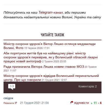
Підписуйтесь на наш
Telegram-канал
, аби першими
дізнаватись найактуальніші новини Волині, України та світу
ЧИТАЙТЕ ТАКОЖ
Міністр охорони здоров’я Віктор Ляшко оглянув медзаклади
Волині. Фото
15 Червня 2026 17:01
Аби порятунок життів був на найвищому рівні: міністр
охорони здоров’я перевірив, як у Волинській обласній лікарні
працює новий ангіограф
2 Травня 2023 23:05
Рада призначила Віктора Ляшка новим главою МОЗ
20 Травня
2021 11:07
Міністр охорони здоров‘я відвідав Волинський перинатальний
центр. Про що говорили
21 Грудня 2021 12:07
Коментарів: 2
свідок
відповісти
21 Грудня 2021 21:04
+ 11
- 4
Показати IP