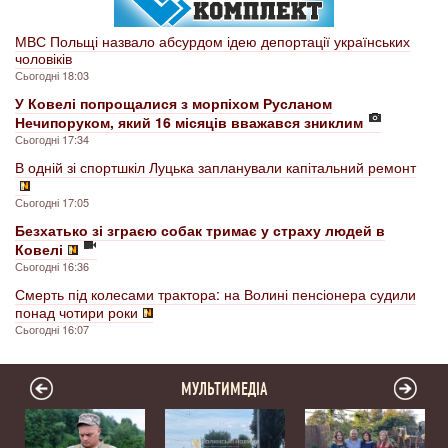
МВС Польщі назвало абсурдом ідею депортації українських
чоловіків
Сьогодні 18:03
У Ковелі попрощалися з морпіхом Русланом
Нечипоруком, який 16 місяців вважався зниклим
Сьогодні 17:34
В одній зі спортшкіл Луцька запланували капітальний ремонт
Сьогодні 17:05
Безхатько зі зграєю собак тримає у страху людей в
Ковелі
Сьогодні 16:36
Смерть під колесами трактора: на Волині пенсіонера судили
понад чотири роки
Сьогодні 16:07
МУЛЬТИМЕДІА