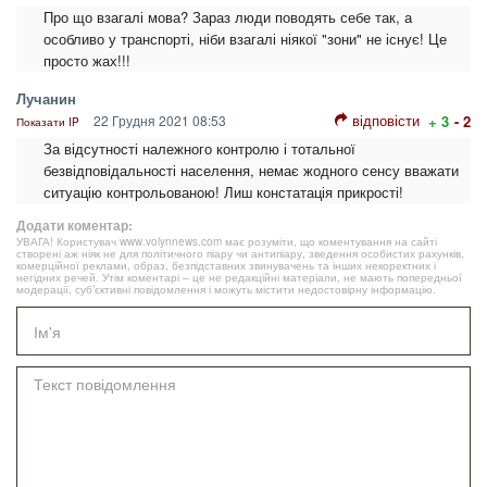
Про що взагалі мова? Зараз люди поводять себе так, а
особливо у транспорті, ніби взагалі ніякої "зони" не існує! Це
просто жах!!!
Лучанин
відповісти
22 Грудня 2021 08:53
+ 3
- 2
Показати IP
За відсутності належного контролю і тотальної
безвідповідальності населення, немає жодного сенсу вважати
ситуацію контрольованою! Лиш констатація прикрості!
Додати коментар:
УВАГА! Користувач www.volynnews.com має розуміти, що коментування на сайті
створені аж ніяк не для політичного піару чи антипіару, зведення особистих рахунків,
комерційної реклами, образ, безпідставних звинувачень та інших некоректних і
негідних речей. Утім коментарі – це не редакційні матеріали, не мають попередньої
модерації, суб’єктивні повідомлення і можуть містити недостовірну інформацію.