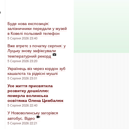
н
Буде нова експозиція:
залізничники передали у музей
в Ковелі польовий телефон
5 Серпня 2026 23:40
Вже втретє з початку серпня: у
Луцьку знову зафіксували
температурний рекорд
5 Серпня 2026 23:20
Українець віз через кордон зуб
кашалота та рідкісні мушлі
5 Серпня 2026 23:01
Усе життя присвятила
розвитку дошкіллю:
померла волинська
освітянка Олена Цимбалюк
5 Серпня 2026 22:40
У Нововолинську загорівся
автобус. Відео
5 Серпня 2026 22:21