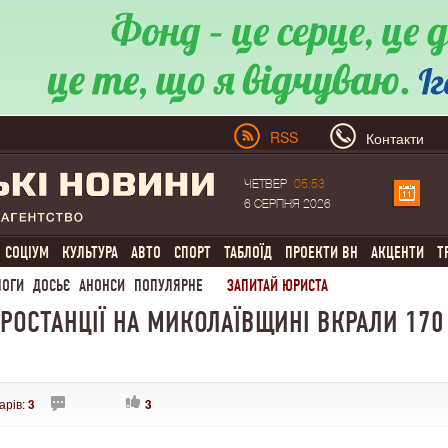
RSS
Контакти
ЧЕТВЕР
05:53
6 СЕРПНЯ 2026
СОЦІУМ
КУЛЬТУРА
АВТО
СПОРТ
ТАБЛОЇД
ПРОЕКТИ ВН
АКЦЕНТИ
Т
ЛОГИ
ДОСЬЄ
АНОНСИ
ПОПУЛЯРНЕ
ЗАПИТАЙ ЮРИСТА
ТРОСТАНЦІЇ НА МИКОЛАЇВЩИНІ ВКРАЛИ 170
арів:
3
3