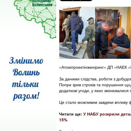
«Атомпроектінжиніринг» ДП «НАЕК «
За даними слідства, роботи з добудо
Попри зрив строків та порушення що
додаткові угоди, у яких змінювалися п
Це стало можливим завдяки впливу ф
Читати ще:
У НАБУ розкрили деталі
15%