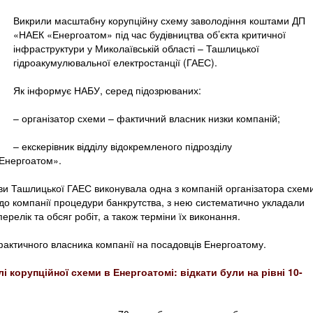
Викрили масштабну корупційну схему заволодіння коштами ДП
«НАЕК «Енергоатом» під час будівництва об’єкта критичної
інфраструктури у Миколаївській області – Ташлицької
гідроакумулювальної електростанції (ГАЕС).
Як інформує НАБУ, серед підозрюваних:
– організатор схеми – фактичний власник низки компаній;
– екскерівник відділу відокремленого підрозділу
Енергоатом».
ви Ташлицької ГАЕС виконувала одна з компаній організатора схеми
до компанії процедури банкрутства, з нею систематично укладали
ерелік та обсяг робіт, а також терміни їх виконання.
актичного власника компанії на посадовців Енергоатому.
 корупційної схеми в Енергоатомі: відкати були на рівні 10-