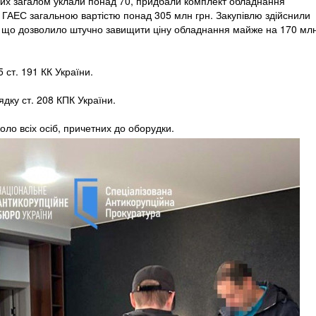
яких загалом уклали понад 70, придбали комплект обладнання
 ГАЕС загальною вартістю понад 305 млн грн. Закупівлю здійснили
, що дозволило штучно завищити ціну обладнання майже на 170 мл
5 ст. 191 КК України.
дку ст. 208 КПК України.
коло всіх осіб, причетних до оборудки.