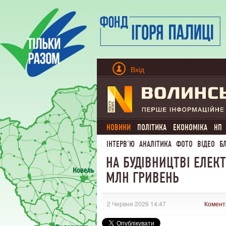
Вхід
НОВИНИ
ПОЛІТИКА
ЕКОНОМІКА
НП
ІНТЕРВ'Ю
АНАЛІТИКА
ФОТО
ВІДЕО
Б
НА БУДІВНИЦТВІ ЕЛЕК
МЛН ГРИВЕНЬ
2 Червня 2026 14:47
Комент