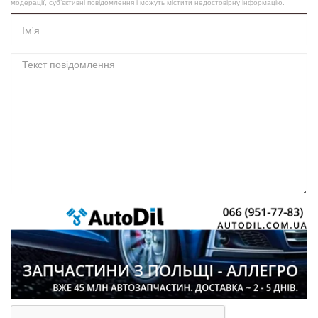
модерації, суб’єктивні повідомлення і можуть містити недостовірну інформацію.