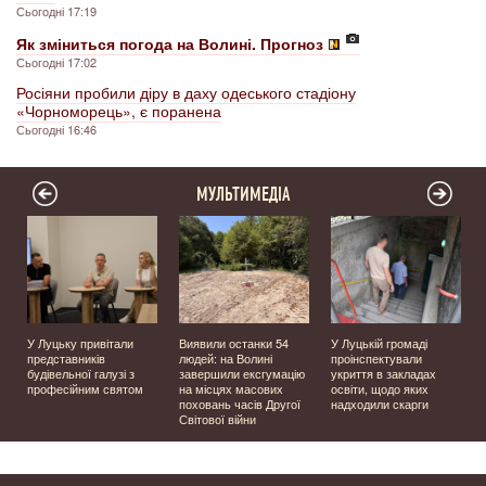
Сьогодні 17:19
Як зміниться погода на Волині. Прогноз
Сьогодні 17:02
Росіяни пробили діру в даху одеського стадіону
«Чорноморець», є поранена
Сьогодні 16:46
МУЛЬТИМЕДІА
У Луцьку привітали
Виявили останки 54
У Луцькій громаді
представників
людей: на Волині
проінспектували
будівельної галузі з
завершили ексгумацію
укриття в закладах
професійним святом
на місцях масових
освіти, щодо яких
поховань часів Другої
надходили скарги
Світової війни