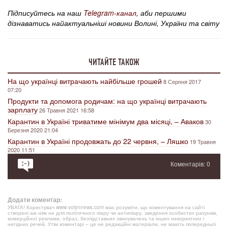
Підписуйтесь на наш
Telegram-канал
, аби першими
дізнаватись найактуальніші новини Волині, України та світу
ЧИТАЙТЕ ТАКОЖ
На що українці витрачають найбільше грошей
8 Серпня 2017
07:20
Продукти та допомога родичам: на що українці витрачають
зарплату
26 Травня 2021 16:58
Карантин в Україні триватиме мінімум два місяці, – Аваков
30
Березня 2020 21:04
Карантин в Україні продовжать до 22 червня, – Ляшко
19 Травня
2020 11:51
Коментарів: 0
Додати коментар:
УВАГА! Користувач www.volynnews.com має розуміти, що коментування на сайті
створені аж ніяк не для політичного піару чи антипіару, зведення особистих рахунків,
комерційної реклами, образ, безпідставних звинувачень та інших некоректних і
негідних речей. Утім коментарі – це не редакційні матеріали, не мають попередньої