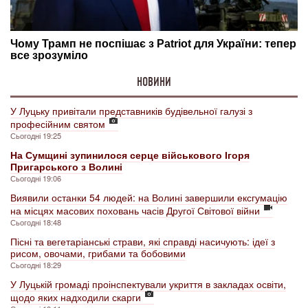
НОВИНИ
У Луцьку привітали представників будівельної галузі з
професійним святом
Сьогодні 19:25
На Сумщині зупинилося серце військового Ігоря
Пригарського з Волині
Сьогодні 19:06
Виявили останки 54 людей: на Волині завершили ексгумацію
на місцях масових поховань часів Другої Світової війни
Сьогодні 18:48
Пісні та вегетаріанські страви, які справді насичують: ідеї з
рисом, овочами, грибами та бобовими
Сьогодні 18:29
У Луцькій громаді проінспектували укриття в закладах освіти,
щодо яких надходили скарги