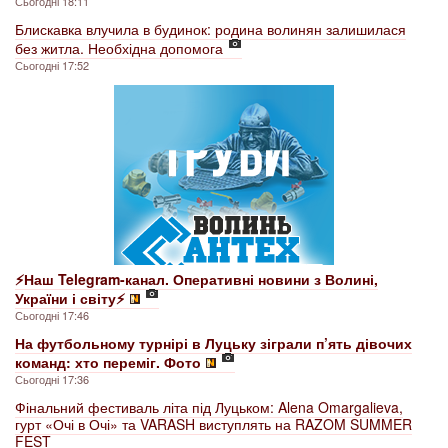
Сьогодні 18:11
Блискавка влучила в будинок: родина волинян залишилася
без житла. Необхідна допомога
Сьогодні 17:52
⚡️Наш Telegram-канал. Оперативні новини з Волині,
України і світу⚡️
Сьогодні 17:46
На футбольному турнірі в Луцьку зіграли п’ять дівочих
команд: хто переміг. Фото
Сьогодні 17:36
Фінальний фестиваль літа під Луцьком: Alena Omargalieva,
гурт «Очі в Очі» та VARASH виступлять на RAZOM SUMMER
FEST