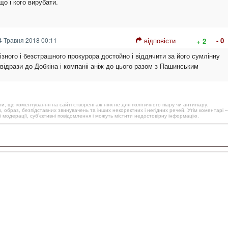
що і кого вирубати.
 Травня 2018 00:11
відповісти
- 0
+ 2
різного і безстрашного прокурора достойно і віддячити за його сумлінну
ідрази до Добкіна і компаніі аніж до цього разом з Пашинським
, що коментування на сайті створені аж ніяк не для політичного піару чи антипіару,
, образ, безпідставних звинувачень та інших некоректних і негідних речей. Утім коментарі –
 модерації, суб’єктивні повідомлення і можуть містити недостовірну інформацію.