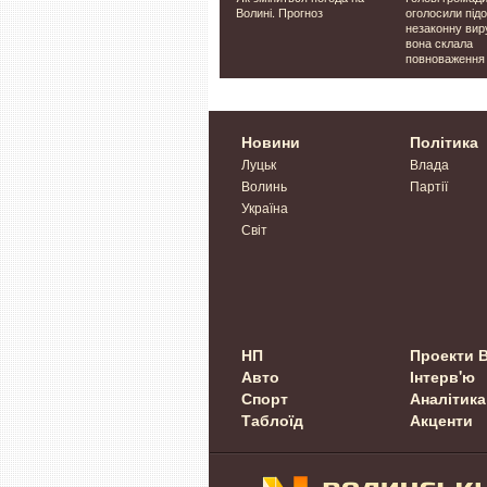
захід для експосла
Волині. Прогноз
оголосили під
іжжі, на
Стефанішиної
незаконну вир
Сумах:
вона склала
атак
повноваження
Новини
Політика
Луцьк
Влада
Волинь
Партії
Україна
Світ
НП
Проекти 
Авто
Інтерв'ю
Спорт
Аналітика
Таблоїд
Акценти