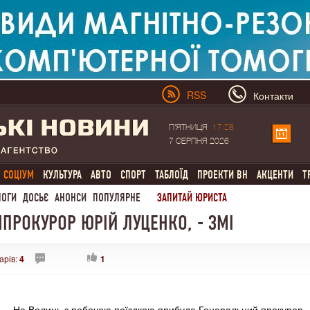
RSS
Контакти
П'ЯТНИЦЯ
17:28
7 СЕРПНЯ 2026
СОЦІУМ
КУЛЬТУРА
АВТО
СПОРТ
ТАБЛОЇД
ПРОЕКТИ ВН
АКЦЕНТИ
Т
ЛОГИ
ДОСЬЄ
АНОНСИ
ПОПУЛЯРНЕ
ЗАПИТАЙ ЮРИСТА
НПРОКУРОР ЮРІЙ ЛУЦЕНКО, - ЗМІ
арів:
4
1
На Волинь з робочою поїздкою прибуде Генеральний прокурор