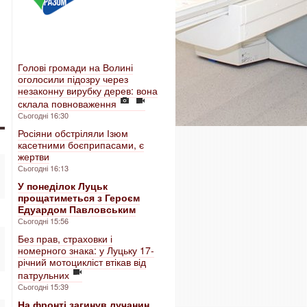
Голові громади на Волині
оголосили підозру через
незаконну вирубку дерев: вона
склала повноваження
Сьогодні 16:30
Росіяни обстріляли Ізюм
касетними боєприпасами, є
жертви
Сьогодні 16:13
У понеділок Луцьк
прощатиметься з Героєм
Едуардом Павловським
Сьогодні 15:56
Без прав, страховки і
номерного знака: у Луцьку 17-
річний мотоцикліст втікав від
патрульних
Сьогодні 15:39
На фронті загинув лучанин