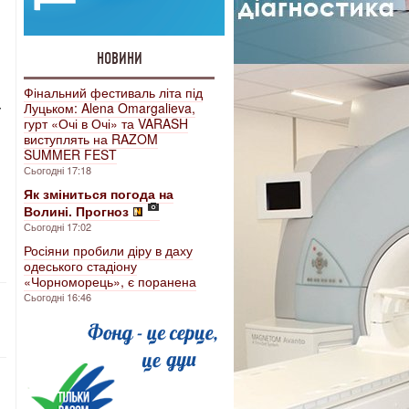
НОВИНИ
Фінальний фестиваль літа під
Луцьком: Alena Omargalieva,
у
гурт «Очі в Очі» та VARASH
виступлять на RAZOM
SUMMER FEST
Сьогодні 17:18
Як зміниться погода на
Волині. Прогноз
Сьогодні 17:02
Росіяни пробили діру в даху
одеського стадіону
«Чорноморець», є поранена
Сьогодні 16:46