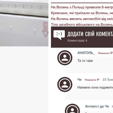
На Волинь з Польщі привезли 6-мет
Кримчани, які приїхали на Волинь, 
На Волинь ввозять автомобілі від н
Тіло загиблого військового на Волин
ДОДАТИ СВІЙ КОМЕНТ
Коментарів: 4
АНАТОЛЬ_
Показати IP
Та то таке
Че
23 Трав
Показати IP
Напевно хоче подивити
Активіст до Че