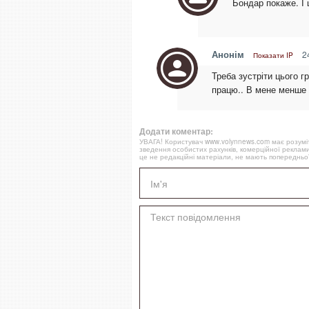
Бондар покаже. І 
Анонім
24
Показати IP
Треба зустріти цього г
працю.. В мене менше в
Додати коментар:
УВАГА! Користувач www.volynnews.com має розуміти
зведення особистих рахунків, комерційної реклами
це не редакційні матеріали, не мають попередньої