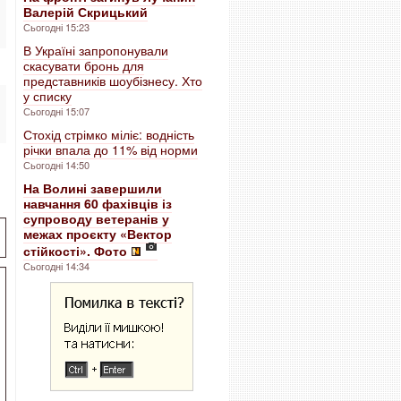
Валерій Скрицький
Сьогодні 15:23
В Україні запропонували
скасувати бронь для
представників шоубізнесу. Хто
у списку
Сьогодні 15:07
Стохід стрімко міліє: водність
річки впала до 11% від норми
Сьогодні 14:50
На Волині завершили
навчання 60 фахівців із
супроводу ветеранів у
межах проєкту «Вектор
стійкості». Фото
Сьогодні 14:34