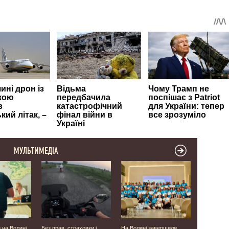
МУЛЬТИМЕДІА
 на Волині
Без прав, страховки і
На Волині завершили
У Луцьку н