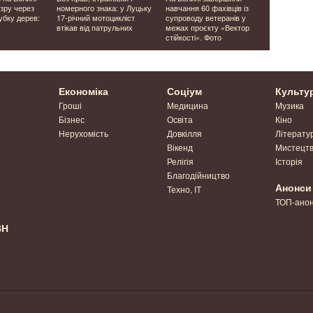
озру через
номерного знака: у Луцьку
навчання 60 фахівців із
зібралася 
убку дерев:
17-річний мотоцикліст
супроводу ветеранів у
волинськи
втікав від патрульних
межах проєкту «Вектор
стійкості». Фото
Економіка
Соціум
Культу
Гроші
Медицина
Музика
Бізнес
Освіта
Кіно
Нерухомість
Довкілля
Літерату
Вікенд
Мистецт
Релігія
Історія
Благодійництво
Анонси
Техно, IT
ТОП-ано
ВН