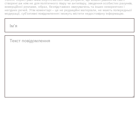
створені аж ніяк не для політичного піару чи антипіару, зведення особистих рахунків,
комерційної реклами, образ, безпідставних звинувачень та інших некоректних і
негідних речей. Утім коментарі – це не редакційні матеріали, не мають попередньої
модерації, суб’єктивні повідомлення і можуть містити недостовірну інформацію.