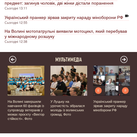
предмет: загинув чоловік, дві жінки дістали поранення
Сьогодні 13:11
Український пранкер зірвав закриту нараду міноборони РФ
Сьогодні 12:55
На Волині мотопатрульні виявили мотоцикл, який перебував
у міжнародному розшуку
Сьогодні 12:38
МУЛЬТИМЕДІА
На Волині завершили
У Луцьку на
Український пранкер
у
навчання 60 фахівців із
урочистість зібралася
зірвав закриту нараду
супроводу ветеранів у
молодь із волинських
міноборони РФ
д
межах проєкту «Вектор
громад. Фото
стійкості». Фото