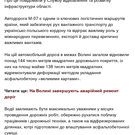
Про це повідомили у Службу відновлення та розвитку
інфраструктури області.
Автодорога М-07 є одним із ключових логістичних маршрутів
країни, який забезпечує рух вантажного транспорту до
українсько-польського кордону та відіграє важливу роль у
міжнародних перевезеннях, експорті й доставці критично
важливих вантажів.
На цій автомобільній дорозі в межах Волині загалом відновили
понад 144 тисяч метрів квадратних дорожнього покриття, із
них на площі майже 138 тисяч метрів квадратних
відремонтували деформації методом укладання
асфальтобетону «великими картами».
Читати ще:
На Волині завершують аварійний ремонт
доріг
Водії закликають бути максимально уважними у місцях
проведення дорожніх робіт, обережно рухатися поблизу
працівників і дорожньої техніки, а також на відфрезерованих
ділянках, котрі підготовлені до влаштування асфальтобетонної
суміші.