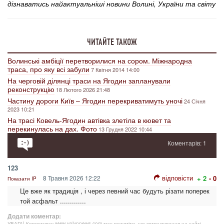
дізнаватись найактуальніші новини Волині, України та світу
ЧИТАЙТЕ ТАКОЖ
Волинські амбіції перетворилися на сором. Міжнародна
траса, про яку всі забули
7 Квітня 2014 14:00
На черговій ділянці траси на Ягодин запланували
реконструкцію
18 Лютого 2026 21:48
Частину дороги Київ – Ягодин перекриватимуть уночі
24 Січня
2023 10:21
На трасі Ковель-Ягодин автівка злетіла в кювет та
перекинулась на дах. Фото
13 Грудня 2022 10:44
Коментарів: 1
123
відповісти
8 Травня 2026 12:22
+ 2
- 0
Показати IP
Це вже як традиція , і через певний час будуть різати поперек
той асфальт .............
Додати коментар:
УВАГА! Користувач www.volynnews.com має розуміти, що коментування на сайті