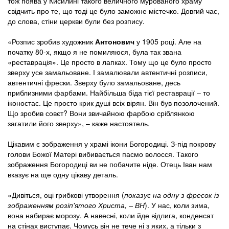
тож поява у Кисилині такого величного мурованого храму
свідчить про те, що тоді це було заможне містечко. Довгий час,
до слова, стіни церкви були без розпису.
«Розпис зробив художник
Антонович
у 1905 році. Але на
початку 80-х, якщо я не помиляюся, була так звана
«реставрація». Це просто в лапках. Тому що це було просто
зверху усе замальоване. І замалювали автентичні розписи,
автентичні фрески. Зверху було замальоване, десь
приблизними фарбами. Найбільша біда тієї реставрації – то
іконостас. Це просто крик душі всіх вірян. Він був позолочений.
Що зробив совєт? Вони звичайною фарбою сріблянкою
загатили його зверху», – каже настоятель.
Цікавим є зображення у храмі ікони Богородиці. З-під покрову
голови Божої Матері вибивається пасмо волосся. Такого
зображення Богородиці ви не побачите ніде. Отець Іван нам
вказує на ще одну цікаву деталь.
«Дивіться, оці грибкові утворення (
показує на одну з фресок із
зображенням розіп'ятого Христа, – ВН
). У нас, коли зима,
вона набирає морозу. А навесні, коли йде відлига, конденсат
на стінах виступає. Чомусь він не тече ні з яких, а тільки з