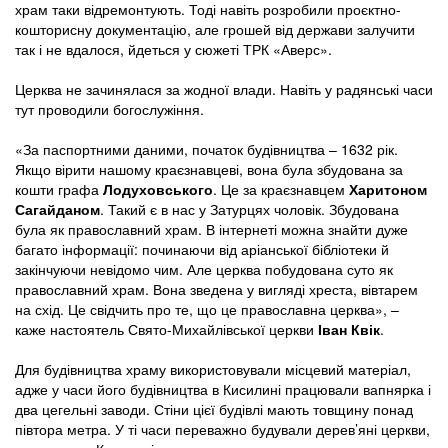
храм таки відремонтують. Тоді навіть розробили проєктно-
кошторисну документацію, але грошей від держави залучити
так і не вдалося, йдеться у сюжеті ТРК «Аверс».
Церква не зачинялася за жодної влади. Навіть у радянські часи
тут проводили богослужіння.
«За паспортними даними, початок будівництва – 1632 рік.
Якщо вірити нашому краєзнавцеві, вона була збудована за
кошти графа
Лодуховського
. Це за краєзнавцем
Харитоном
Сагайданом
. Такий є в нас у Затурцях чоловік. Збудована
була як православний храм. В інтернеті можна знайти дуже
багато інформації: починаючи від аріанської бібліотеки й
закінчуючи невідомо чим. Але церква побудована суто як
православний храм. Вона зведена у вигляді хреста, вівтарем
на схід. Це свідчить про те, що це православна церква», –
каже настоятель Свято-Михайлівської церкви
Іван Квік
.
Для будівництва храму використовували місцевий матеріал,
адже у часи його будівництва в Кисилині працювали вапнярка і
два цегельні заводи. Стіни цієї будівлі мають товщину понад
півтора метра. У ті часи переважно будували дерев’яні церкви,