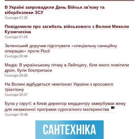
В Україні запровадили День Військ зв'язку та
кібербезпеки ЗСУ
Сьогодні 21:25
Повідомили про загибель військового з Волині Миколи
Кузнечихіна
Сьогодні 21:05
Зеленський доручив підготувати «спеціальну санкційну
операцію» проти Росії
Сьогодні 20:46
Медіа: В українському літаку в Лейпцигу, біля якого помітили
дрон, були боєприпаси
Сьогодні 20:26
На Волині відбудеться чемпіонат України з кросового
тріатлону
Сьогодні 20:07
Була у скруті: в Києві директор медцентру завербував жінку
для незаконної програми сурогатного материнства
Сьогодні 19:48