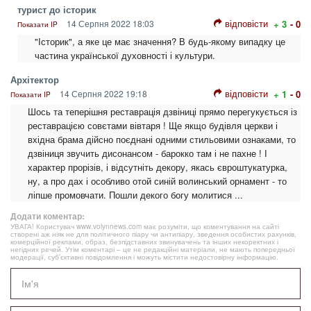
турист до історик
відповісти
14 Серпня 2022 18:03
+ 3
- 0
Показати IP
"Історик", а яке це має значення? В будь-якому випадку це
частина української духовності і культури.
Архітектор
відповісти
14 Серпня 2022 19:18
+ 1
- 0
Показати IP
Шось та теперішня реставрація дзвіниці прямо перегукується із
реставрацією совєтами вівтаря ! Ще якщо будівля церкви і
вхідна брама дійсно поєднані одними стильовими ознаками, то
дзвіниця звучить дисонансом - барокко там і не пахне ! І
характер прорізів, і відсутніть декору, якась євроштукатурка,
ну, а про дах і особливо отой синій волинський орнамент - то
ліпше промовчати. Пошли декого богу молитися ...
Додати коментар:
УВАГА! Користувач www.volynnews.com має розуміти, що коментування на сайті
створені аж ніяк не для політичного піару чи антипіару, зведення особистих рахунків,
комерційної реклами, образ, безпідставних звинувачень та інших некоректних і
негідних речей. Утім коментарі – це не редакційні матеріали, не мають попередньої
модерації, суб’єктивні повідомлення і можуть містити недостовірну інформацію.