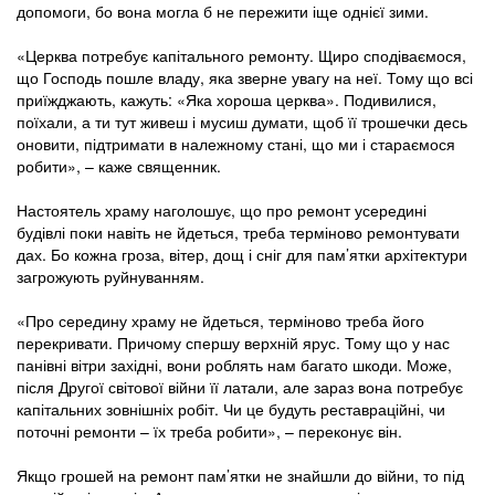
допомоги, бо вона могла б не пережити іще однієї зими.
«Церква потребує капітального ремонту. Щиро сподіваємося,
що Господь пошле владу, яка зверне увагу на неї. Тому що всі
приїжджають, кажуть: «Яка хороша церква». Подивилися,
поїхали, а ти тут живеш і мусиш думати, щоб її трошечки десь
оновити, підтримати в належному стані, що ми і стараємося
робити», – каже священник.
Настоятель храму наголошує, що про ремонт усередині
будівлі поки навіть не йдеться, треба терміново ремонтувати
дах. Бо кожна гроза, вітер, дощ і сніг для пам’ятки архітектури
загрожують руйнуванням.
«Про середину храму не йдеться, терміново треба його
перекривати. Причому спершу верхній ярус. Тому що у нас
панівні вітри західні, вони роблять нам багато шкоди. Може,
після Другої світової війни її латали, але зараз вона потребує
капітальних зовнішніх робіт. Чи це будуть реставраційні, чи
поточні ремонти – їх треба робити», – переконує він.
Якщо грошей на ремонт пам’ятки не знайшли до війни, то під