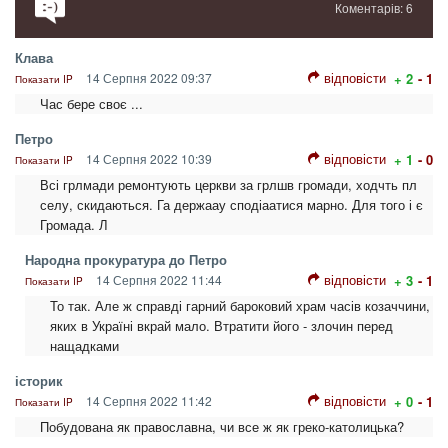
Коментарів: 6
Клава
відповісти
14 Серпня 2022 09:37
+ 2
- 1
Показати IP
Час бере своє ...
Петро
відповісти
14 Серпня 2022 10:39
+ 1
- 0
Показати IP
Всі грлмади ремонтують церкви за грлшв громади, ходчть пл
селу, скидаються. Га держаау сподіаатися марно. Для того і є
Громада. Л
Народна прокуратура до Петро
відповісти
14 Серпня 2022 11:44
+ 3
- 1
Показати IP
То так. Але ж справді гарний бароковий храм часів козаччини,
яких в Україні вкрай мало. Втратити його - злочин перед
нащадками
історик
відповісти
14 Серпня 2022 11:42
+ 0
- 1
Показати IP
Побудована як православна, чи все ж як греко-католицька?