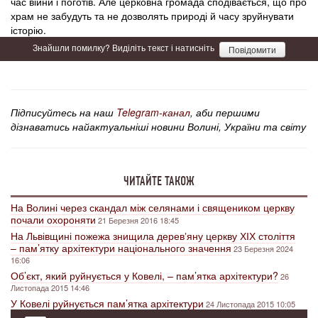
час війни і поготів. Але церковна громада сподівається, що про
храм не забудуть та не дозволять природі й часу зруйнувати
історію.
Знайшли помилку? Виділіть текст і натисніть
Повідомити
Підписуйтесь на наш
Telegram-канал
, аби першими
дізнаватись найактуальніші новини Волині, України та світу
ЧИТАЙТЕ ТАКОЖ
На Волині через скандал між селянами і священиком церкву
почали охороняти
21 Березня 2016 18:45
На Львівщині пожежа знищила деревʼяну церкву ХІХ століття
– пам’ятку архітектури національного значення
23 Березня 2024
16:06
Об’єкт, який руйнується у Ковелі, – пам’ятка архітектури?
26
Листопада 2015 14:46
У Ковелі руйнується пам’ятка архітектури
24 Листопада 2015 10:05