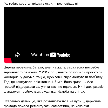
Голгофи, хреста, трішки з ока», – розповідає він.
Церква пережила багато, але, на жаль, зараз вона потребує
термінового ремонту. У 2017 році навіть розробили проєктно-
кошторисну документацію, щоб зовні відремонтувати пам’ятку.
Тоді це коштувало орієнтовно 4,5 мільйона гривень. Але
грошей від держави залучити так і не вдалося. Нині дах іржавіє,
фундамент руйнується, лущиться фарба на стінах.
Стареньку дзвіницю, яка розташовується на вулиці, церковна
громада почала ремонтувати самостійно, не чекаючи