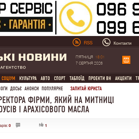
RSS
Контакти
П'ЯТНИЦЯ
18:01
7 СЕРПНЯ 2026
СОЦІУМ
КУЛЬТУРА
АВТО
СПОРТ
ТАБЛОЇД
ПРОЕКТИ ВН
АКЦЕНТИ
Т
ЛОГИ
ДОСЬЄ
АНОНСИ
ПОПУЛЯРНЕ
ЗАПИТАЙ ЮРИСТА
РЕКТОРА ФІРМИ, ЯКИЙ НА МИТНИЦІ
ОУСІВ І АРАХІСОВОГО МАСЛА
арів:
0
1