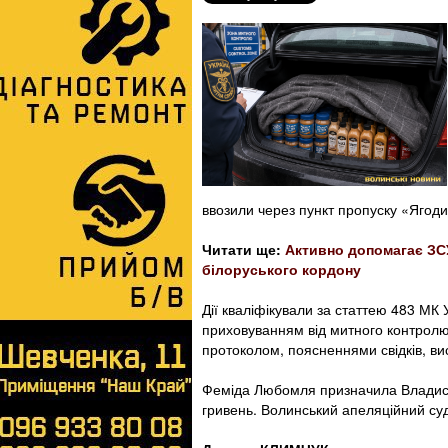
ввозили через пункт пропуску «Ягоди
Читати ще:
Активно допомагає ЗСУ
білоруського кордону
Дії кваліфікували за статтею 483 МК
приховуванням від митного контролю
протоколом, поясненнями свідків, ви
Феміда Любомля призначила Владислав
гривень. Волинський апеляційний суд