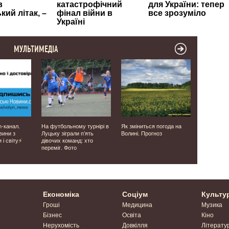
МУЛЬТИМЕДІА
m-канал.
На футбольному турнірі в
Як зміниться погода на
Голові гро
вини з
Луцьку зіграли п’ять
Волині. Прогноз
оголосили 
 і світу⚡️
дівочих команд: хто
незаконну 
переміг. Фото
вона скла
повноваже
Економіка
Соціум
Культу
Гроші
Медицина
Музика
Бізнес
Освіта
Кіно
Нерухомість
Довкілля
Літерату