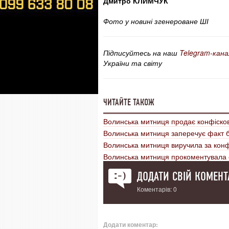
Дмитро КЛИМЧУК
Фото у новині згенероване ШІ
Підписуйтесь на наш
Telegram-кана
України та світу
ЧИТАЙТЕ ТАКОЖ
Волинська митниця продає конфісков
Волинська митниця заперечує факт б
Волинська митниця виручила за конфі
Волинська митниця прокоментувала 
ДОДАТИ СВІЙ КОМЕНТ
Коментарів: 0
Додати коментар: