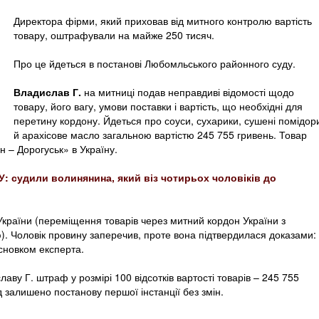
Директора фірми, який приховав від митного контролю вартість
товару, оштрафували на майже 250 тисяч.
Про це йдеться в постанові Любомльського районного суду.
Владислав Г.
на митниці подав неправдиві відомості щодо
товару, його вагу, умови поставки і вартість, що необхідні для
перетину кордону. Йдеться про соуси, сухарики, сушені помідор
й арахісове масло загальною вартістю 245 755 гривень. Товар
н – Дорогуськ» в Україну.
: судили волинянина, який віз чотирьох чоловіків до
 України (переміщення товарів через митний кордон України з
). Чоловік провину заперечив, проте вона підтвердилася доказами:
сновком експерта.
у Г. штраф у розмірі 100 відсотків вартості товарів – 245 755
 залишено постанову першої інстанції без змін.