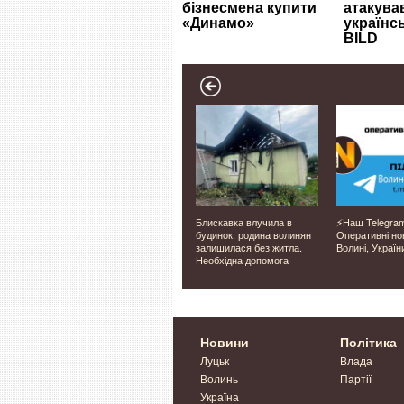
нучкий
Насосна станція для
Блискавка влучила в
⚡️Наш Telegra
нелі:
колодязя та свердловини:
будинок: родина волинян
Оперативні но
розрахунок і вибір
залишилася без житла.
Волині, України
аду
Необхідна допомога
Новини
Політика
Луцьк
Влада
Волинь
Партії
Україна