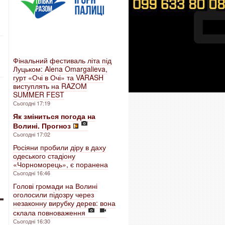
Фінальний фестиваль літа під
Луцьком: Alena Omargalieva,
гурт «Очі в Очі» та VARASH
виступлять на RAZOM
SUMMER FEST
Сьогодні 17:19
Як зміниться погода на
Волині. Прогноз
Сьогодні 17:02
Росіяни пробили діру в даху
одеського стадіону
«Чорноморець», є поранена
Сьогодні 16:46
Голові громади на Волині
оголосили підозру через
незаконну вирубку дерев: вона
склала повноваження
Сьогодні 16:30