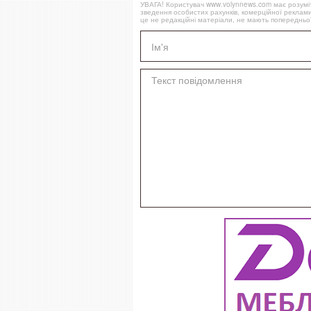
УВАГА! Користувач www.volynnews.com має розуміти
зведення особистих рахунків, комерційної реклами
це не редакційні матеріали, не мають попередньої