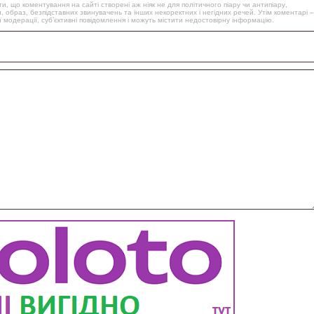
, що коментування на сайті створені аж ніяк не для політичного піару чи антипіару,
, образ, безпідставних звинувачень та інших некоректних і негідних речей. Утім коментарі –
 модерації, суб’єктивні повідомлення і можуть містити недостовірну інформацію.