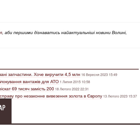
л
, аби першими дізнаватись найактуальніші новини Волині,
ані запчастини. Хоче виручити 4,5 млн
16 Вересня 2023 15:49
локування вантажів для АТО
1 Липня 2015 10:58
скат 69 тисяч замість 200
18 Лютого 2022 22:31
справу про незаконне вивезення золота в Європу
13 Лютого 2023 15:37
АР