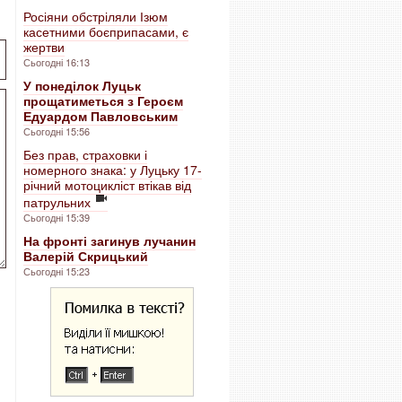
Росіяни обстріляли Ізюм
касетними боєприпасами, є
жертви
Сьогодні 16:13
У понеділок Луцьк
прощатиметься з Героєм
Едуардом Павловським
Сьогодні 15:56
Без прав, страховки і
номерного знака: у Луцьку 17-
річний мотоцикліст втікав від
патрульних
Сьогодні 15:39
На фронті загинув лучанин
Валерій Скрицький
Сьогодні 15:23