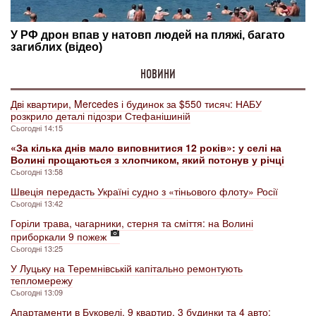
НОВИНИ
Дві квартири, Mercedes і будинок за $550 тисяч: НАБУ
розкрило деталі підозри Стефанішиній
Сьогодні 14:15
«За кілька днів мало виповнитися 12 років»: у селі на
Волині прощаються з хлопчиком, який потонув у річці
Сьогодні 13:58
Швеція передасть Україні судно з «тіньового флоту» Росії
Сьогодні 13:42
Горіли трава, чагарники, стерня та сміття: на Волині
приборкали 9 пожеж
Сьогодні 13:25
У Луцьку на Теремнівській капітально ремонтують
тепломережу
Сьогодні 13:09
Апартаменти в Буковелі, 9 квартир, 3 будинки та 4 авто: