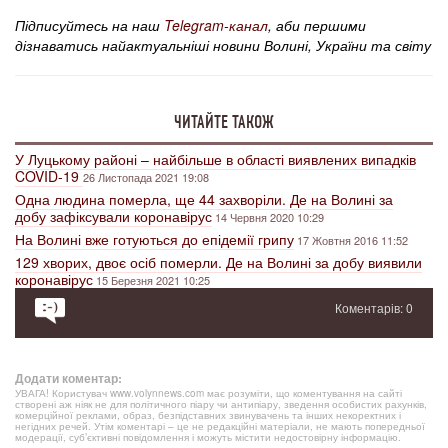
Підписуйтесь на наш
Telegram-канал
, аби першими
дізнаватись найактуальніші новини Волині, України та світу
ЧИТАЙТЕ ТАКОЖ
У Луцькому районі – найбільше в області виявлених випадків
COVID-19
26 Листопада 2021 19:08
Одна людина померла, ще 44 захворіли. Де на Волині за
добу зафіксували коронавірус
14 Червня 2020 10:29
На Волині вже готуються до епідемії грипу
17 Жовтня 2016 11:52
129 хворих, двоє осіб померли. Де на Волині за добу виявили
коронавірус
15 Березня 2021 10:25
Коментарів: 0
Додати коментар:
УВАГА! Користувач www.volynnews.com має розуміти, що коментування на сайті
створені аж ніяк не для політичного піару чи антипіару, зведення особистих рахунків,
комерційної реклами, образ, безпідставних звинувачень та інших некоректних і
негідних речей. Утім коментарі – це не редакційні матеріали, не мають попередньої
модерації, суб’єктивні повідомлення і можуть містити недостовірну інформацію.