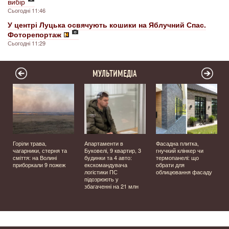
вибір
Сьогодні 11:46
У центрі Луцька освячують кошики на Яблучний Спас.
Фоторепортаж
Сьогодні 11:29
МУЛЬТИМЕДІА
Горіли трава,
Апартаменти в
Фасадна плитка,
чагарники, стерня та
Буковелі, 9 квартир, 3
гнучкий клінкер чи
сміття: на Волині
будинки та 4 авто:
термопанелі: що
приборкали 9 пожеж
екскомандувача
обрати для
логістики ПС
облицювання фасаду
підозрюють у
збагаченні на 21 млн