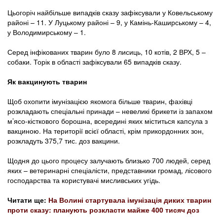
Цьогоріч найбільше випадків сказу зафіксували у Ковельському
районі – 11. У Луцькому районі – 9, у Камінь-Каширському – 4,
у Володимирському – 1.
Серед інфікованих тварин було 8 лисиць, 10 котів, 2 ВРХ, 5 –
собаки. Торік в області зафіксували 65 випадків сказу.
Як вакцинують тварин
Щоб охопити імунізацією якомога більше тварин, фахівці
розкладають спеціальні принади – невеликі брикети із запахом
м’ясо-кісткового борошна, всередині яких міститься капсула з
вакциною. На території всієї області, крім прикордонних зон,
розкладуть 375,7 тис. доз вакцини.
Щодня до цього процесу залучають близько 700 людей, серед
яких – ветеринарні спеціалісти, представники громад, лісового
господарства та користувачі мисливських угідь.
Читати ще:
На Волині стартувала імунізація диких тварин
проти сказу: планують розкласти майже 400 тисяч доз