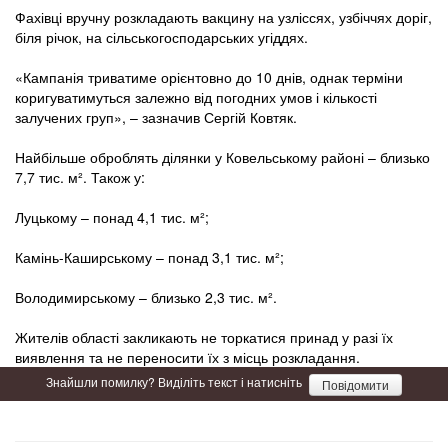
Фахівці вручну розкладають вакцину на узліссях, узбіччях доріг,
біля річок, на сільськогосподарських угіддях.
«Кампанія триватиме орієнтовно до 10 днів, однак терміни
коригуватимуться залежно від погодних умов і кількості
залучених груп», – зазначив Сергій Ковтяк.
Найбільше оброблять ділянки у Ковельському районі – близько
7,7 тис. м². Також у:
Луцькому – понад 4,1 тис. м²;
Камінь-Каширському – понад 3,1 тис. м²;
Володимирському – близько 2,3 тис. м².
Жителів області закликають не торкатися принад у разі їх
виявлення та не переносити їх з місць розкладання.
Знайшли помилку? Виділіть текст і натисніть
Повідомити