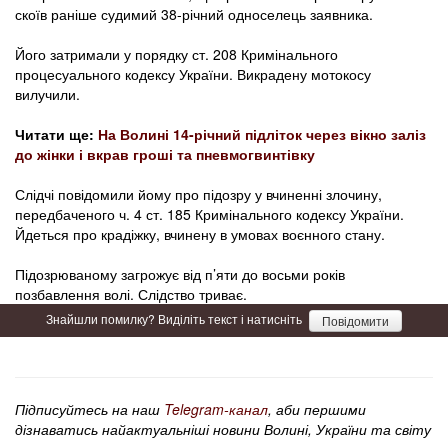
скоїв раніше судимий 38-річний односелець заявника.
Його затримали у порядку ст. 208 Кримінального
процесуального кодексу України. Викрадену мотокосу
вилучили.
Читати ще:
На Волині 14-річний підліток через вікно заліз
до жінки і вкрав гроші та пневмогвинтівку
Слідчі повідомили йому про підозру у вчиненні злочину,
передбаченого ч. 4 ст. 185 Кримінального кодексу України.
Йдеться про крадіжку, вчинену в умовах воєнного стану.
Підозрюваному загрожує від п’яти до восьми років
позбавлення волі. Слідство триває.
Знайшли помилку? Виділіть текст і натисніть
Повідомити
Підписуйтесь на наш
Telegram-канал
, аби першими
дізнаватись найактуальніші новини Волині, України та світу