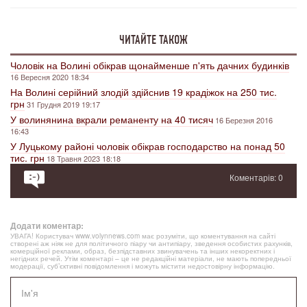
ЧИТАЙТЕ ТАКОЖ
Чоловік на Волині обікрав щонайменше п'ять дачних будинків
16 Вересня 2020 18:34
На Волині серійний злодій здійснив 19 крадіжок на 250 тис.
грн
31 Грудня 2019 19:17
У волинянина вкрали реманенту на 40 тисяч
16 Березня 2016
16:43
У Луцькому районі чоловік обікрав господарство на понад 50
тис. грн
18 Травня 2023 18:18
Коментарів: 0
Додати коментар:
УВАГА! Користувач www.volynnews.com має розуміти, що коментування на сайті
створені аж ніяк не для політичного піару чи антипіару, зведення особистих рахунків,
комерційної реклами, образ, безпідставних звинувачень та інших некоректних і
негідних речей. Утім коментарі – це не редакційні матеріали, не мають попередньої
модерації, суб’єктивні повідомлення і можуть містити недостовірну інформацію.