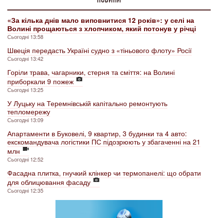
«За кілька днів мало виповнитися 12 років»: у селі на
Волині прощаються з хлопчиком, який потонув у річці
Сьогодні 13:58
Швеція передасть Україні судно з «тіньового флоту» Росії
Сьогодні 13:42
Горіли трава, чагарники, стерня та сміття: на Волині
приборкали 9 пожеж
Сьогодні 13:25
У Луцьку на Теремнівській капітально ремонтують
тепломережу
Сьогодні 13:09
Апартаменти в Буковелі, 9 квартир, 3 будинки та 4 авто:
екскомандувача логістики ПС підозрюють у збагаченні на 21
млн
Сьогодні 12:52
Фасадна плитка, гнучкий клінкер чи термопанелі: що обрати
для облицювання фасаду
Сьогодні 12:35