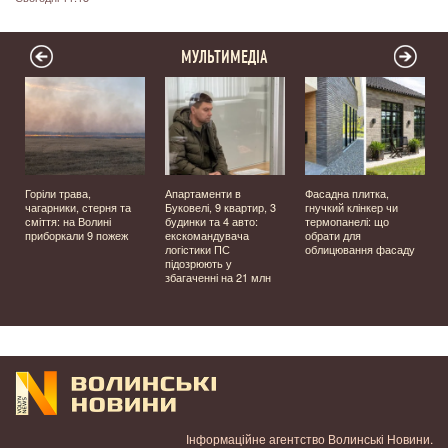
МУЛЬТИМЕДІА
Горіли трава,
Апартаменти в
Фасадна плитка,
чагарники, стерня та
Буковелі, 9 квартир, 3
гнучкий клінкер чи
сміття: на Волині
будинки та 4 авто:
термопанелі: що
приборкали 9 пожеж
екскомандувача
обрати для
логістики ПС
облицювання фасаду
підозрюють у
збагаченні на 21 млн
Інформаційне агентство Волинські Новини.