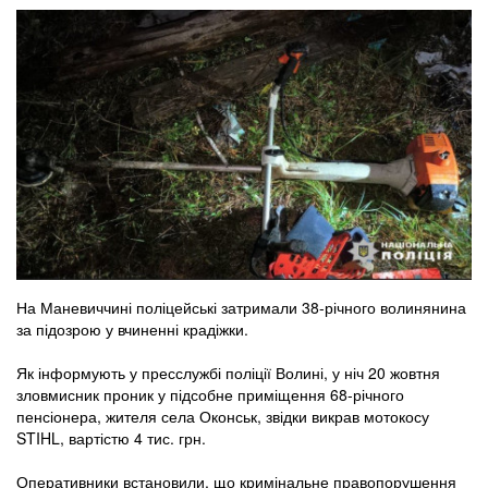
На Маневиччині поліцейські затримали 38-річного волинянина
за підозрою у вчиненні крадіжки.
Як інформують у пресслужбі поліції Волині, у ніч 20 жовтня
зловмисник проник у підсобне приміщення 68-річного
пенсіонера, жителя села Оконськ, звідки викрав мотокосу
STIHL, вартістю 4 тис. грн.
Оперативники встановили, що кримінальне правопорушення