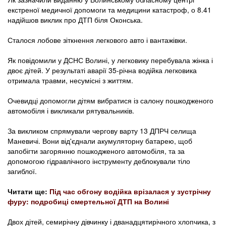
екстреної медичної допомоги та медицини катастроф, о 8.41
надійшов виклик про ДТП біля Оконська.
Сталося лобове зіткнення легкового авто і вантажівки.
Як повідомили у ДСНС Волині, у легковику перебувала жінка і
двоє дітей. У результаті аварії 35-річна водійка легковика
отримала травми, несумісні з життям.
Очевидці допомогли дітям вибратися із салону пошкодженого
автомобіля і викликали рятувальників.
За викликом спрямували чергову варту 13 ДПРЧ селища
Маневичі. Вони від'єднали акумуляторну батарею, щоб
запобігти загорянню пошкодженого автомобіля, та за
допомогою гідравлічного інструменту деблокували тіло
загиблої.
Читати ще:
Під час обгону водійка врізалася у зустрічну
фуру: подробиці смертельної ДТП на Волині
Двох дітей, семирічну дівчинку і дванадцятирічного хлопчика, з