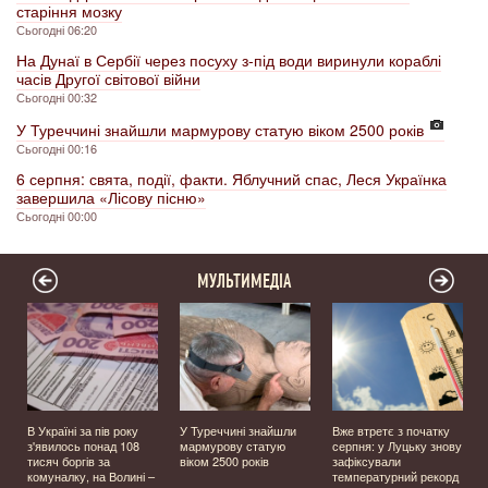
старіння мозку
Сьогодні 06:20
На Дунаї в Сербії через посуху з-під води виринули кораблі
часів Другої світової війни
Сьогодні 00:32
У Туреччині знайшли мармурову статую віком 2500 років
Сьогодні 00:16
6 серпня: свята, події, факти. Яблучний спас, Леся Українка
завершила «Лісову пісню»
Сьогодні 00:00
МУЛЬТИМЕДІА
В Україні за пів року
У Туреччині знайшли
Вже втретє з початку
з'явилось понад 108
мармурову статую
серпня: у Луцьку знову
тисяч боргів за
віком 2500 років
зафіксували
комуналку, на Волині –
температурний рекорд