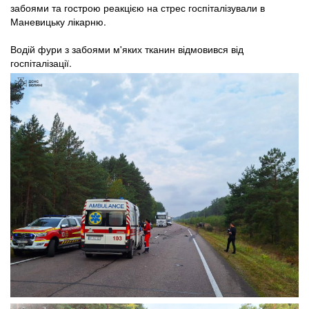
забоями та гострою реакцією на стрес госпіталізували в
Маневицьку лікарню.
Водій фури з забоями м'яких тканин відмовився від
госпіталізації.