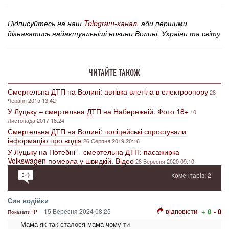
Підписуйтесь на наш
Telegram-канал
, аби першими
дізнаватись найактуальніші новини Волині, України та світу
ЧИТАЙТЕ ТАКОЖ
Смертельна ДТП на Волині: автівка влетіла в електроопору
28
Червня 2015 13:42
У Луцьку – смертельна ДТП на Набережній. Фото 18+
10
Листопада 2017 18:24
Смертельна ДТП на Волині: поліцейські спростували
інформацію про водія
26 Серпня 2019 20:16
У Луцьку на Потебні – смертельна ДТП: пасажирка
Volkswagen померла у швидкій. Відео
28 Вересня 2020 09:10
Коментарів: 2
Син водійки
відповісти
15 Вересня 2024 08:25
+ 0
- 0
Показати IP
Мама як так сталося мама чому ти