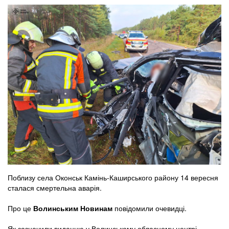
Поблизу села Оконськ Камінь-Каширського району 14 вересня
сталася смертельна аварія.
Про це
Волинським Новинам
повідомили очевидці.
Як зазначили виданню у Волинському обласному центрі