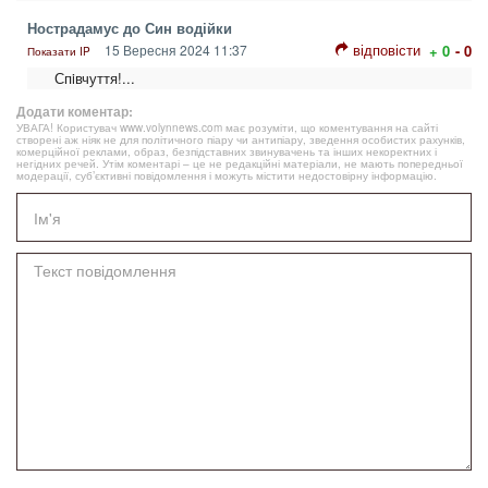
Нострадамус до Син водійки
відповісти
15 Вересня 2024 11:37
+ 0
- 0
Показати IP
Спiвчуття!...
Додати коментар:
УВАГА! Користувач www.volynnews.com має розуміти, що коментування на сайті
створені аж ніяк не для політичного піару чи антипіару, зведення особистих рахунків,
комерційної реклами, образ, безпідставних звинувачень та інших некоректних і
негідних речей. Утім коментарі – це не редакційні матеріали, не мають попередньої
модерації, суб’єктивні повідомлення і можуть містити недостовірну інформацію.