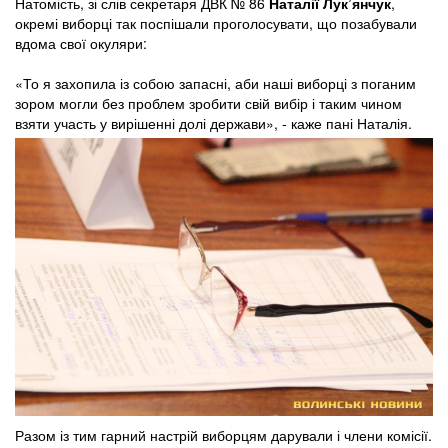
Натомість, зі слів секретаря ДВК № 86
Наталії Лук’янчук
,
окремі виборці так поспішали проголосувати, що позабували
вдома свої окуляри:
«То я захопила із собою запасні, аби наші виборці з поганим
зором могли без проблем зробити свій вибір і таким чином
взяти участь у вирішенні долі держави», - каже пані Наталія.
Разом із тим гарний настрій виборцям дарували і члени комісії.