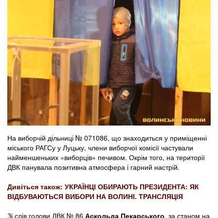
На виборчій дільниці № 071086, що знаходиться у приміщенні
міського РАГСу у Луцьку, члени виборчої комісії частували
найменшеньких «виборців» печивом. Окрім того, на території
ДВК панувала позитивна атмосфера і гарний настрій.
Дивіться також: УКРАЇНЦІ ОБИРАЮТЬ ПРЕЗИДЕНТА: ЯК
ВІДБУВАЮТЬСЯ ВИБОРИ НА ВОЛИНІ. ТРАНСЛЯЦІЯ
Зі слів голови ДВК № 86
Аскольда Пекарського
, за станом на