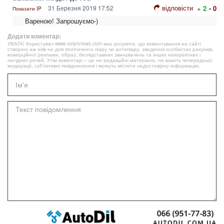
відповісти
31 Березня 2019 17:52
+ 2
- 0
Показати IP
Вареною! Запрошуємо-)
Додати коментар:
УВАГА! Користувач www.volynnews.com має розуміти, що коментування на сайті
створені аж ніяк не для політичного піару чи антипіару, зведення особистих рахунків,
комерційної реклами, образ, безпідставних звинувачень та інших некоректних і
негідних речей. Утім коментарі – це не редакційні матеріали, не мають попередньої
модерації, суб’єктивні повідомлення і можуть містити недостовірну інформацію.