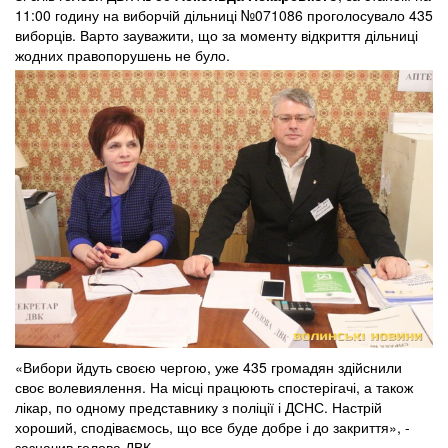
11:00 годину на виборчій дільниці №071086 проголосувало 435
виборців. Варто зауважити, що за моменту відкриття дільниці
жодних правопорушень не було.
«Вибори йдуть своєю чергою, уже 435 громадян здійснили
своє волевиялення. На місці працюють спостерігачі, а також
лікар, по одному представнику з поліції і ДСНС. Настрій
хороший, сподіваємось, що все буде добре і до закриття», -
зазначив голова ДВК.