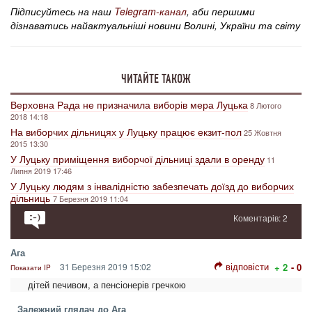
Підписуйтесь на наш
Telegram-канал
, аби першими
дізнаватись найактуальніші новини Волині, України та світу
ЧИТАЙТЕ ТАКОЖ
Верховна Рада не призначила виборів мера Луцька
8 Лютого
2018 14:18
На виборчих дільницях у Луцьку працює екзит-пол
25 Жовтня
2015 13:30
У Луцьку приміщення виборчої дільниці здали в оренду
11
Липня 2019 17:46
У Луцьку людям з інвалідністю забезпечать доїзд до виборчих
дільниць
7 Березня 2019 11:04
Коментарів: 2
Ага
відповісти
31 Березня 2019 15:02
+ 2
- 0
Показати IP
дітей печивом, а пенсіонерів гречкою
Залежний глядач до Ага