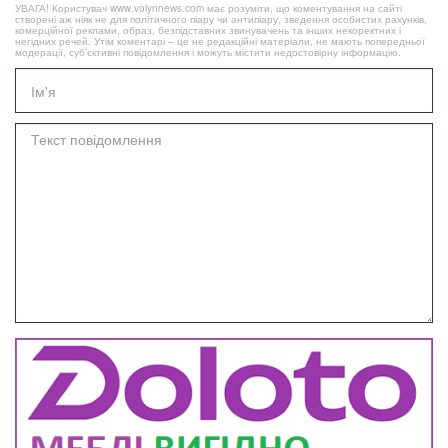
УВАГА! Користувач www.volynnews.com має розуміти, що коментування на сайті
створені аж ніяк не для політичного піару чи антипіару, зведення особистих рахунків,
комерційної реклами, образ, безпідставних звинувачень та інших некоректних і
негідних речей. Утім коментарі – це не редакційні матеріали, не мають попередньої
модерації, суб’єктивні повідомлення і можуть містити недостовірну інформацію.