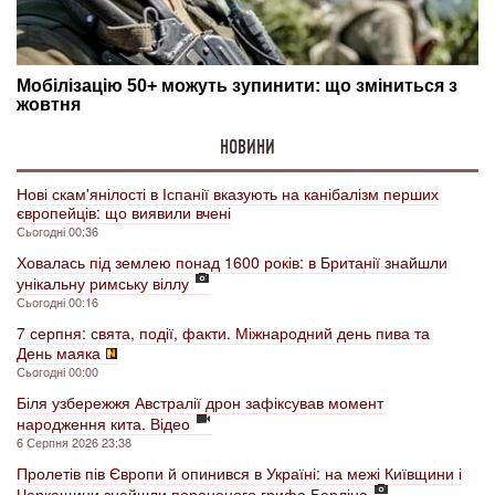
НОВИНИ
Нові скам'янілості в Іспанії вказують на канібалізм перших
європейців: що виявили вчені
Сьогодні 00:36
Ховалась під землею понад 1600 років: в Британії знайшли
унікальну римську віллу
Сьогодні 00:16
7 серпня: свята, події, факти. Міжнародний день пива та
День маяка
Сьогодні 00:00
Біля узбережжя Австралії дрон зафіксував момент
народження кита. Відео
6 Серпня 2026 23:38
Пролетів пів Європи й опинився в Україні: на межі Київщини і
Черкащини знайшли пораненого грифа Берліна