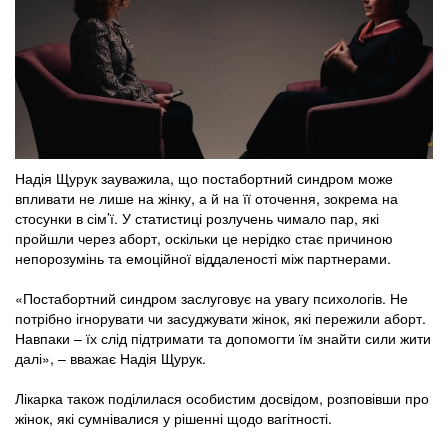
Надія Щурук зауважила, що постабортний синдром може
впливати не лише на жінку, а й на її оточення, зокрема на
стосунки в сім’ї. У статистиці розлучень чимало пар, які
пройшли через аборт, оскільки це нерідко стає причиною
непорозумінь та емоційної віддаленості між партнерами.
«Постабортний синдром заслуговує на увагу психологів. Не
потрібно ігнорувати чи засуджувати жінок, які пережили аборт.
Навпаки – їх слід підтримати та допомогти їм знайти сили жити
далі», – вважає Надія Щурук.
Лікарка також поділилася особистим досвідом, розповівши про
жінок, які сумнівалися у рішенні щодо вагітності.