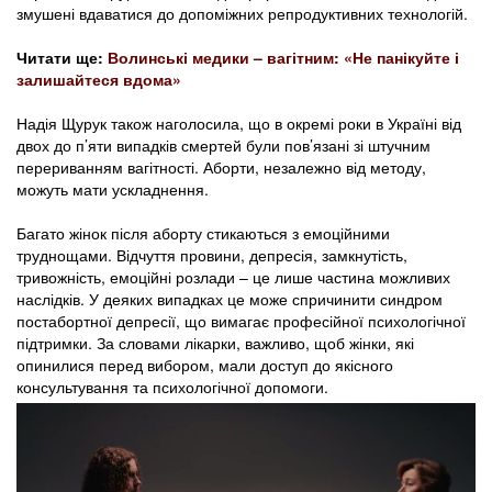
змушені вдаватися до допоміжних репродуктивних технологій.
Читати ще:
Волинські медики – вагітним: «Не панікуйте і
залишайтеся вдома»
Надія Щурук також наголосила, що в окремі роки в Україні від
двох до п’яти випадків смертей були пов’язані зі штучним
перериванням вагітності. Аборти, незалежно від методу,
можуть мати ускладнення.
Багато жінок після аборту стикаються з емоційними
труднощами. Відчуття провини, депресія, замкнутість,
тривожність, емоційні розлади – це лише частина можливих
наслідків. У деяких випадках це може спричинити синдром
постабортної депресії, що вимагає професійної психологічної
підтримки. За словами лікарки, важливо, щоб жінки, які
опинилися перед вибором, мали доступ до якісного
консультування та психологічної допомоги.