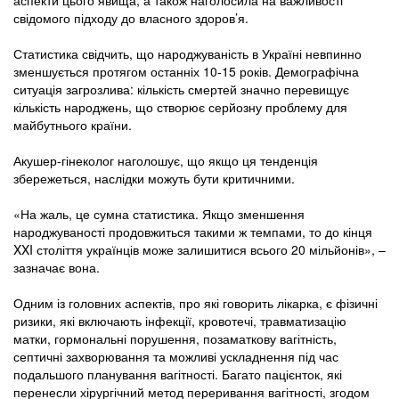
свідомого підходу до власного здоров’я.
Статистика свідчить, що народжуваність в Україні невпинно
зменшується протягом останніх 10-15 років. Демографічна
ситуація загрозлива: кількість смертей значно перевищує
кількість народжень, що створює серйозну проблему для
майбутнього країни.
Акушер-гінеколог наголошує, що якщо ця тенденція
збережеться, наслідки можуть бути критичними.
«На жаль, це сумна статистика. Якщо зменшення
народжуваності продовжиться такими ж темпами, то до кінця
XXI століття українців може залишитися всього 20 мільйонів», –
зазначає вона.
Одним із головних аспектів, про які говорить лікарка, є фізичні
ризики, які включають інфекції, кровотечі, травматизацію
матки, гормональні порушення, позаматкову вагітність,
септичні захворювання та можливі ускладнення під час
подальшого планування вагітності. Багато пацієнток, які
перенесли хірургічний метод переривання вагітності, згодом