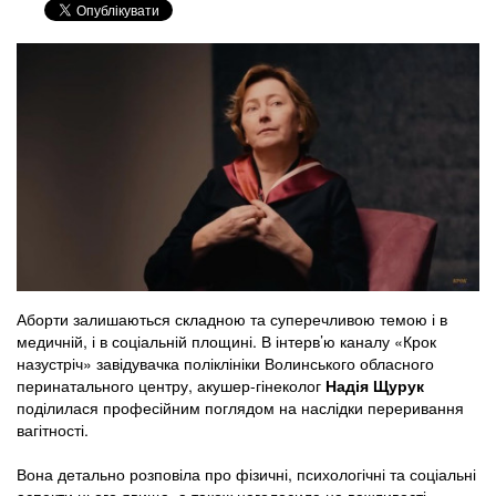
Аборти залишаються складною та суперечливою темою і в
медичній, і в соціальній площині. В інтерв’ю каналу «Крок
назустріч» завідувачка поліклініки Волинського обласного
перинатального центру, акушер-гінеколог
Надія Щурук
поділилася професійним поглядом на наслідки переривання
вагітності.
Вона детально розповіла про фізичні, психологічні та соціальні
аспекти цього явища, а також наголосила на важливості