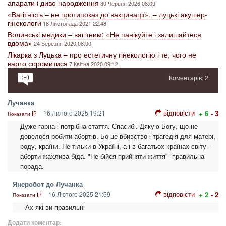
апарати і диво народження
30 Червня 2026 08:09
«Вагітність – не протипоказ до вакцинації», – луцькі акушер-
гінекологи
18 Листопада 2021 22:48
Волинські медики – вагітним: «Не панікуйте і залишайтеся
вдома»
24 Березня 2020 08:00
Лікарка з Луцька – про естетичну гінекологію і те, чого не
варто соромитися
7 Квітня 2020 09:12
Коментарів: 2
Лучанка
відповісти
16 Лютого 2025 19:21
+ 6
- 3
Показати IP
Дуже гарна і потрібна стаття. Спасибі. Дякую Богу, що не
довелося робити абортів. Бо це вбивство і трагедія для матері,
роду, країни. Не тільки в Україні, а і в багатьох країнах світу -
аборти жахлива біда. "Не бійся прийняти життя" -правильна
порада.
Янеробот до Лучанка
відповісти
16 Лютого 2025 21:59
+ 2
- 2
Показати IP
Ах які ви правильні
Додати коментар: