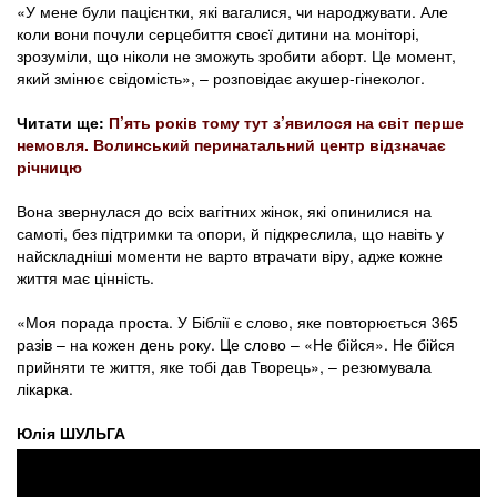
«У мене були пацієнтки, які вагалися, чи народжувати. Але
коли вони почули серцебиття своєї дитини на моніторі,
зрозуміли, що ніколи не зможуть зробити аборт. Це момент,
який змінює свідомість», – розповідає акушер-гінеколог.
Читати ще:
П’ять років тому тут з’явилося на світ перше
немовля. Волинський перинатальний центр відзначає
річницю
Вона звернулася до всіх вагітних жінок, які опинилися на
самоті, без підтримки та опори, й підкреслила, що навіть у
найскладніші моменти не варто втрачати віру, адже кожне
життя має цінність.
«Моя порада проста. У Біблії є слово, яке повторюється 365
разів – на кожен день року. Це слово – «Не бійся». Не бійся
прийняти те життя, яке тобі дав Творець», – резюмувала
лікарка.
Юлія ШУЛЬГА