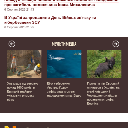
про загибель волинянина Івана Михалевича
6 Серпня 2026 21:43
В Україні запровадили День Військ зв'язку та
кібербезпеки ЗСУ
6 Серпня 2026 21:25
МУЛЬТИМЕДІА
Ховалась під землею
Біля узбережжя
Пролетів пів Європи й
о
понад 1600 років: в
Австралії дрон
опинився в Україні: на
Британії знайшли
зафіксував момент
межі Київщини і
унікальну римську
народження кита. Відео
Черкащини знайшли
віллу
пораненого грифа
Берліна