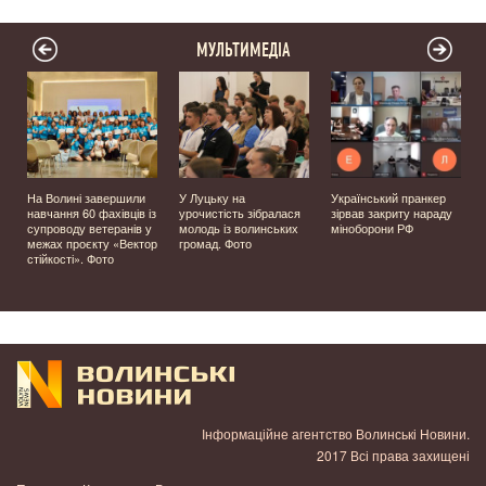
МУЛЬТИМЕДІА
На Волині завершили
У Луцьку на
Український пранкер
у
навчання 60 фахівців із
урочистість зібралася
зірвав закриту нараду
супроводу ветеранів у
молодь із волинських
міноборони РФ
д
межах проєкту «Вектор
громад. Фото
стійкості». Фото
Інформаційне агентство Волинські Новини.
2017 Всі права захищені