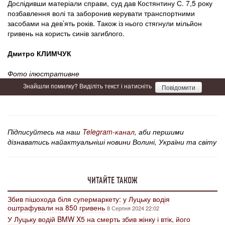
Дослідивши матеріали справи, суд дав Костянтину С. 7,5 року
позбавлення волі та заборонив керувати транспортними
засобами на дев’ять років. Також із нього стягнули мільйон
гривень на користь синів загиблого.
Дмитро КЛИМЧУК
Фото ілюстративне
Знайшли помилку? Виділіть текст і натисніть
Повідомити
Підписуйтесь на наш
Telegram-канал
, аби першими
дізнаватись найактуальніші новини Волині, України та світу
ЧИТАЙТЕ ТАКОЖ
Збив пішохода біля супермаркету: у Луцьку водія
оштрафували на 850 гривень
8 Серпня 2024 22:02
У Луцьку водій BMW X5 на смерть збив жінку і втік, його