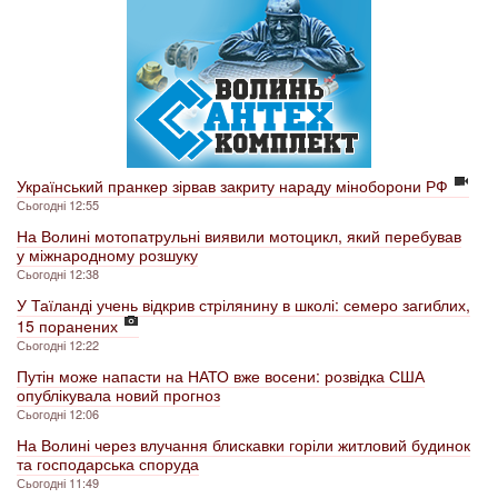
Український пранкер зірвав закриту нараду міноборони РФ
Сьогодні 12:55
На Волині мотопатрульні виявили мотоцикл, який перебував
у міжнародному розшуку
Сьогодні 12:38
У Таїланді учень відкрив стрілянину в школі: семеро загиблих,
15 поранених
Сьогодні 12:22
Путін може напасти на НАТО вже восени: розвідка США
опублікувала новий прогноз
Сьогодні 12:06
На Волині через влучання блискавки горіли житловий будинок
та господарська споруда
Сьогодні 11:49