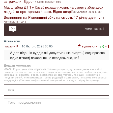
затримали. Відео
14 Серпня 2022 11:59
Масштабна ДТП у Києві: позашляховик на смерть збив двох
людей та протаранив 4 авто. Відео аварії
30 Жовтня 2020 17:32
Волинянин на Рівненщині збив на смерть 17-річну дівчину
13
Квітня 2018 12:44
Коментарів: 1
Ахванасій
відповісти
10 Лютого 2025 00:05
+ 0
- 1
Показати IP
А для піда...ів суддів які допустили цю смерть(неодноразово
їздив п'яним) покарання не передбачене, нє?
Додати коментар:
УВАГА! Користувач www.volynnews.com має розуміти, що коментування на сайті
створені аж ніяк не для політичного піару чи антипіару, зведення особистих рахунків,
комерційної реклами, образ, безпідставних звинувачень та інших некоректних і
негідних речей. Утім коментарі – це не редакційні матеріали, не мають попередньої
модерації, суб’єктивні повідомлення і можуть містити недостовірну інформацію.