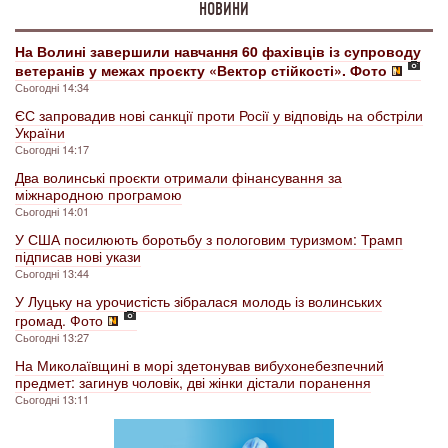
НОВИНИ
На Волині завершили навчання 60 фахівців із супроводу
ветеранів у межах проєкту «Вектор стійкості». Фото
Сьогодні 14:34
ЄС запровадив нові санкції проти Росії у відповідь на обстріли
України
Сьогодні 14:17
Два волинські проєкти отримали фінансування за
міжнародною програмою
Сьогодні 14:01
У США посилюють боротьбу з пологовим туризмом: Трамп
підписав нові укази
Сьогодні 13:44
У Луцьку на урочистість зібралася молодь із волинських
громад. Фото
Сьогодні 13:27
На Миколаївщині в морі здетонував вибухонебезпечний
предмет: загинув чоловік, дві жінки дістали поранення
Сьогодні 13:11