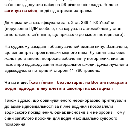
сп’яніння, допустив наїзд на 58-річного пішохода. Чоловік
загинув на місці
події від отриманих травм.
Дії керманича кваліфікували за ч. 3 ст. 286-1 КК України
(порушення ПДР особою, яка керувала автомобілем у стані
алкогольного сп’яніння, що призвело до смерті потерпілого).
На судовому засіданні обвинувачений визнав вину. Зазначено,
що випив три літрові пляшки міцного пива. Лучанин висловив
жаль про вчинене, попросив вибачення у потерпілих, визнав
позов про відшкодування матеріальної шкоди. Дочка лучанина
відшкодувала потерпілій стороні 41 760 гривень.
Читати ще:
Їхав п’яним і без ліхтарів: на Волині покарали
водія підводи, в яку влетіли школярі на мотоциклі
Також відомо, що обвинуваченого неодноразово притягували
до адмінвідповідальності за п’яне водіння і позбавляли
водійського посвідчення, однак висновків він не зробив. Тому
сини загиблого просили для водія максимально суворого
покарання.