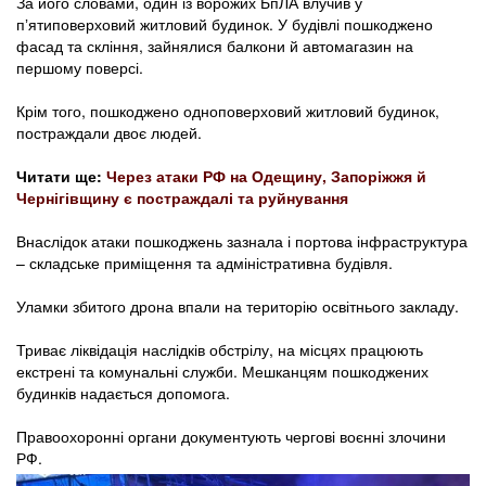
За його словами, один із ворожих БпЛА влучив у
пʼятиповерховий житловий будинок. У будівлі пошкоджено
фасад та скління, зайнялися балкони й автомагазин на
першому поверсі.
Крім того, пошкоджено одноповерховий житловий будинок,
постраждали двоє людей.
Читати ще:
Через атаки РФ на Одещину, Запоріжжя й
Чернігівщину є постраждалі та руйнування
Внаслідок атаки пошкоджень зазнала і портова інфраструктура
– складське приміщення та адміністративна будівля.
Уламки збитого дрона впали на територію освітнього закладу.
Триває ліквідація наслідків обстрілу, на місцях працюють
екстрені та комунальні служби. Мешканцям пошкоджених
будинків надається допомога.
Правоохоронні органи документують чергові воєнні злочини
РФ.