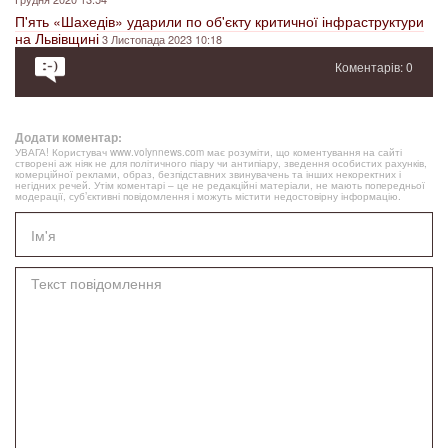
П'ять «Шахедів» ударили по об'єкту критичної інфраструктури
на Львівщині
3 Листопада 2023 10:18
Коментарів: 0
Додати коментар:
УВАГА! Користувач www.volynnews.com має розуміти, що коментування на сайті
створені аж ніяк не для політичного піару чи антипіару, зведення особистих рахунків,
комерційної реклами, образ, безпідставних звинувачень та інших некоректних і
негідних речей. Утім коментарі – це не редакційні матеріали, не мають попередньої
модерації, суб’єктивні повідомлення і можуть містити недостовірну інформацію.