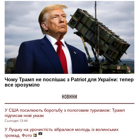
НОВИНИ
У США посилюють боротьбу з пологовим туризмом: Трамп
підписав нові укази
Сьогодні 13:44
У Луцьку на урочистість зібралася молодь із волинських
громад. Фото