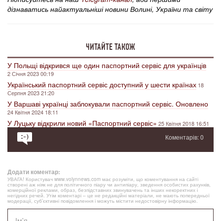
дізнаватись найактуальніші новини Волині, України та світу
ЧИТАЙТЕ ТАКОЖ
У Польщі відкрився ще один паспортний сервіс для українців
2 Січня 2023 00:19
Український паспортний сервіс доступний у шести країнах
18
Серпня 2023 21:20
У Варшаві українці заблокували паспортний сервіс. Оновлено
24 Квітня 2024 18:11
У Луцьку відкрили новий «Паспортний сервіс»
25 Квітня 2018 16:51
Коментарів: 0
Додати коментар:
УВАГА! Користувач www.volynnews.com має розуміти, що коментування на сайті
створені аж ніяк не для політичного піару чи антипіару, зведення особистих рахунків,
комерційної реклами, образ, безпідставних звинувачень та інших некоректних і
негідних речей. Утім коментарі – це не редакційні матеріали, не мають попередньої
модерації, суб’єктивні повідомлення і можуть містити недостовірну інформацію.