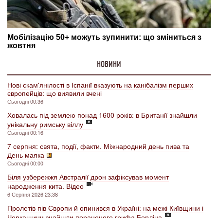
НОВИНИ
Нові скам'янілості в Іспанії вказують на канібалізм перших
європейців: що виявили вчені
Сьогодні 00:36
Ховалась під землею понад 1600 років: в Британії знайшли
унікальну римську віллу
Сьогодні 00:16
7 серпня: свята, події, факти. Міжнародний день пива та
День маяка
Сьогодні 00:00
Біля узбережжя Австралії дрон зафіксував момент
народження кита. Відео
6 Серпня 2026 23:38
Пролетів пів Європи й опинився в Україні: на межі Київщини і
Черкащини знайшли пораненого грифа Берліна