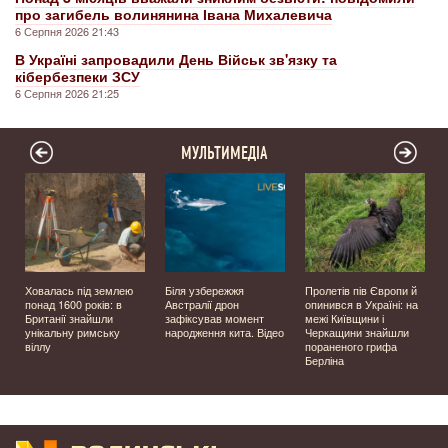
про загибель волинянина Івана Михалевича
6 Серпня 2026 21:43
В Україні запровадили День Військ зв'язку та
кібербезпеки ЗСУ
6 Серпня 2026 21:25
МУЛЬТИМЕДІА
Ховалась під землею
Біля узбережжя
Пролетів пів Європи й
о
понад 1600 років: в
Австралії дрон
опинився в Україні: на
Британії знайшли
зафіксував момент
межі Київщини і
унікальну римську
народження кита. Відео
Черкащини знайшли
віллу
пораненого грифа
Берліна