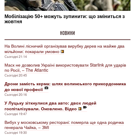
НОВИНИ
На Волині лісничий організував вирубку дерев на майже два
мільйони: покарали умовно
Сьогодні 21:14
Маск не дозволив Україні використовувати Starlink для ударів
по Росії, – The Atlantic
Сьогодні 20:45
Дрони замість керма: шлях волинського прикордонника
до нової професії
Сьогодні 20:16
У Луцьку зіткнулися два авто: двох людей
госпіталізували. Оновлено. Відео
Сьогодні 19:47
Вибух у московському ресторані: померла ще одна родичка
генерала Чайка, – ЗМІ
Сьогодні 19:30