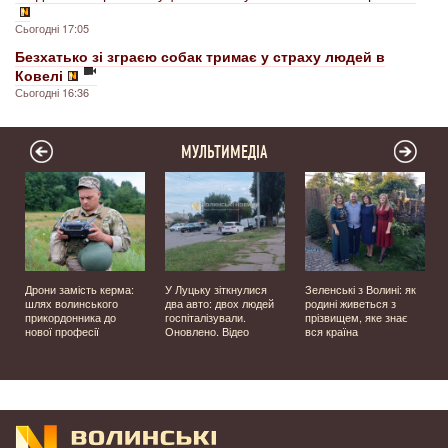
Сьогодні 17:05
Безхатько зі зграєю собак тримає у страху людей в
Ковелі
Сьогодні 16:36
МУЛЬТИМЕДІА
Дрони замість керма:
У Луцьку зіткнулися
Зеленські з Волині: як
шлях волинського
два авто: двох людей
родині живеться з
прикордонника до
госпіталізували.
прізвищем, яке знає
нової професії
Оновлено. Відео
вся країна