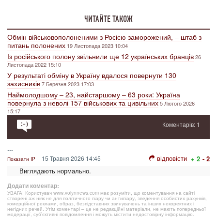
ЧИТАЙТЕ ТАКОЖ
Обмін військовополоненими з Росією заморожений, – штаб з
питань полонених
19 Листопада 2023 10:04
Із російського полону звільнили ще 12 українських бранців
26
Листопада 2022 15:10
У результаті обміну в Україну вдалося повернути 130
захисників
7 Березня 2023 17:03
Наймолодшому – 23, найстаршому – 63 роки: Україна
повернула з неволі 157 військових та цивільних
5 Лютого 2026
15:17
Коментарів: 1
...
відповісти
15 Травня 2026 14:45
+ 2
- 2
Показати IP
Виглядають нормально.
Додати коментар:
УВАГА! Користувач www.volynnews.com має розуміти, що коментування на сайті
створені аж ніяк не для політичного піару чи антипіару, зведення особистих рахунків,
комерційної реклами, образ, безпідставних звинувачень та інших некоректних і
негідних речей. Утім коментарі – це не редакційні матеріали, не мають попередньої
модерації, суб’єктивні повідомлення і можуть містити недостовірну інформацію.