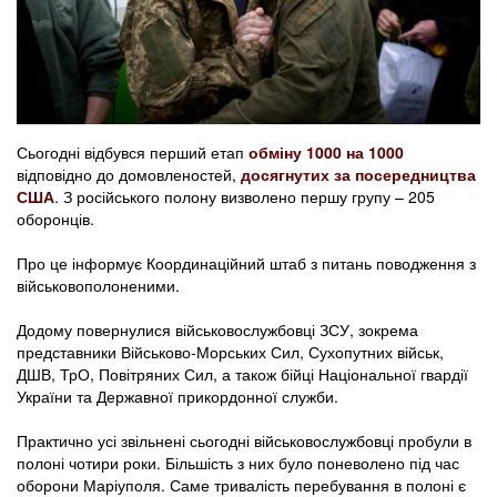
Сьогодні відбувся перший етап
обміну 1000 на 1000
відповідно до домовленостей,
досягнутих за посередництва
США
. З російського полону визволено першу групу – 205
оборонців.
Про це інформує Координаційний штаб з питань поводження з
військовополоненими.
Додому повернулися військовослужбовці ЗСУ, зокрема
представники Військово-Морських Сил, Сухопутних військ,
ДШВ, ТрО, Повітряних Сил, а також бійці Національної гвардії
України та Державної прикордонної служби.
Практично усі звільнені сьогодні військовослужбовці пробули в
полоні чотири роки. Більшість з них було поневолено під час
оборони Маріуполя. Саме тривалість перебування в полоні є