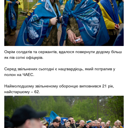
Окрім солдатів та сержантів, вдалося повернути додому більш
як пів сотні офіцерів.
Серед звільнених сьогодні є нацгвардієць, який потрапив у
полон на ЧАЕС.
Наймолодшому звільненому оборонцю виповнився 21 рік,
найстаршому – 62.