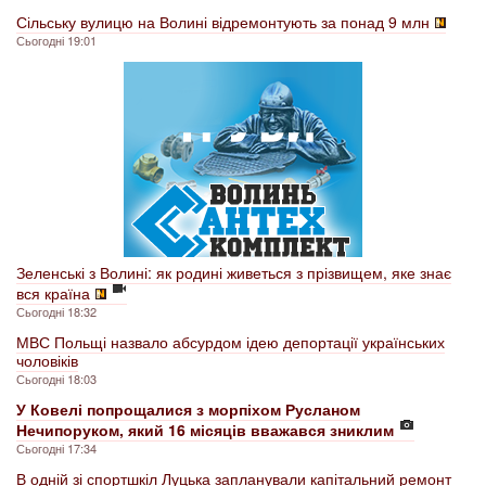
Сільську вулицю на Волині відремонтують за понад 9 млн
Сьогодні 19:01
Зеленські з Волині: як родині живеться з прізвищем, яке знає
вся країна
Сьогодні 18:32
МВС Польщі назвало абсурдом ідею депортації українських
чоловіків
Сьогодні 18:03
У Ковелі попрощалися з морпіхом Русланом
Нечипоруком, який 16 місяців вважався зниклим
Сьогодні 17:34
В одній зі спортшкіл Луцька запланували капітальний ремонт