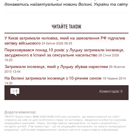
дізнаватись найактуальніші новини Волині, України та світу
ЧИТАЙТЕ ТАКОЖ
У Києві затримали чоловіка, який на замовлення РФ підпалив
автівку військового
24 Квітня 2026 08:45
Переховувався понад 10 років: у Луцьку затримали іноземця,
засудженого в Іспанії за сексуальне насильство
28 Січня 2026
16:20
Затримали іноземця, який у Луцьку збував наркотики
29 Жовтня
2015 13:44
На Волині затримали іноземця з 10-річним сином
19 Червня 2014
14:30
Коментарів: 0
Додати коментар:
УВАГА! Користувач www.volynnews.com має розуміти, що коментування на сайті
створені аж ніяк не для політичного піару чи антипіару, зведення особистих рахунків,
комерційної реклами, образ, безпідставних звинувачень та інших некоректних і
негідних речей. Утім коментарі – це не редакційні матеріали, не мають попередньої
модерації, суб’єктивні повідомлення і можуть містити недостовірну інформацію.