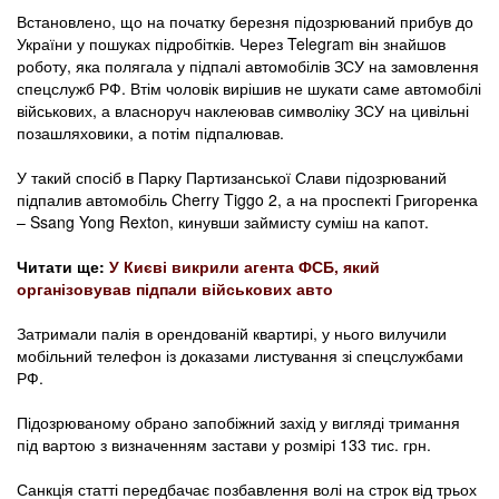
Встановлено, що на початку березня підозрюваний прибув до
України у пошуках підробітків. Через Telegram він знайшов
роботу, яка полягала у підпалі автомобілів ЗСУ на замовлення
спецслужб РФ. Втім чоловік вирішив не шукати саме автомобілі
військових, а власноруч наклеював символіку ЗСУ на цивільні
позашляховики, а потім підпалював.
У такий спосіб в Парку Партизанської Слави підозрюваний
підпалив автомобіль Cherry Tiggo 2, а на проспекті Григоренка
– Ssang Yong Rexton, кинувши займисту суміш на капот.
Читати ще:
У Києві викрили агента ФСБ, який
організовував підпали військових авто
Затримали палія в орендованій квартирі, у нього вилучили
мобільний телефон із доказами листування зі спецслужбами
РФ.
Підозрюваному обрано запобіжний захід у вигляді тримання
під вартою з визначенням застави у розмірі 133 тис. грн.
Санкція статті передбачає позбавлення волі на строк від трьох