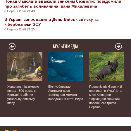
Понад 8 місяців вважали зниклим безвісти: повідомили
про загибель волинянина Івана Михалевича
6 Серпня 2026 21:43
В Україні запровадили День Військ зв'язку та
кібербезпеки ЗСУ
6 Серпня 2026 21:25
МУЛЬТИМЕДІА
Ховалась під землею
Біля узбережжя
Пролетів пів Європи й
о
понад 1600 років: в
Австралії дрон
опинився в Україні: на
Британії знайшли
зафіксував момент
межі Київщини і
унікальну римську
народження кита. Відео
Черкащини знайшли
віллу
пораненого грифа
Берліна