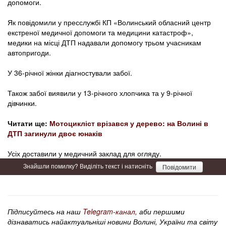
допомоги.
Як повідомили у пресслужбі КП «Волинський обласний центр
екстреної медичної допомоги та медицини катастроф»,
медики на місці ДТП надавали допомогу трьом учасникам
автопригоди.
У 36-річної жінки діагностували забої.
Також забої виявили у 13-річного хлопчика та у 9-річної
дівчинки.
Читати ще:
Мотоцикліст врізався у дерево: на Волині в
ДТП загинули двоє юнаків
Усіх доставили у медичний заклад для огляду.
Знайшли помилку? Виділіть текст і натисніть
Повідомити
Підписуйтесь на наш
Telegram-канал
, аби першими
дізнаватись найактуальніші новини Волині, України та світу