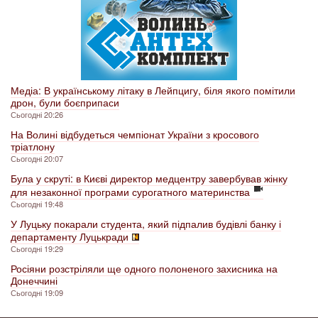
Медіа: В українському літаку в Лейпцигу, біля якого помітили
дрон, були боєприпаси
Сьогодні 20:26
На Волині відбудеться чемпіонат України з кросового
тріатлону
Сьогодні 20:07
Була у скруті: в Києві директор медцентру завербував жінку
для незаконної програми сурогатного материнства
Сьогодні 19:48
У Луцьку покарали студента, який підпалив будівлі банку і
департаменту Луцькради
Сьогодні 19:29
Росіяни розстріляли ще одного полоненого захисника на
Донеччині
Сьогодні 19:09