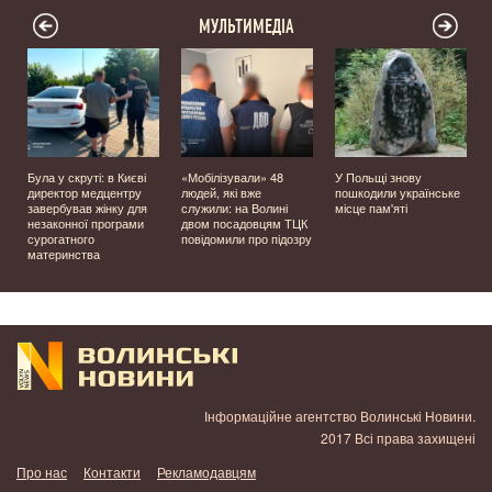
МУЛЬТИМЕДІА
Була у скруті: в Києві
«Мобілізували» 48
У Польщі знову
а
директор медцентру
людей, які вже
пошкодили українське
завербував жінку для
служили: на Волині
місце пам'яті
незаконної програми
двом посадовцям ТЦК
сурогатного
повідомили про підозру
материнства
Інформаційне агентство Волинські Новини.
2017 Всі права захищені
Про нас
Контакти
Рекламодавцям