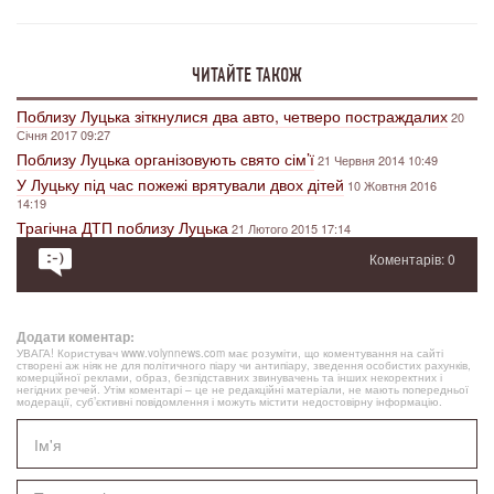
ЧИТАЙТЕ ТАКОЖ
Поблизу Луцька зіткнулися два авто, четверо постраждалих
20
Січня 2017 09:27
Поблизу Луцька організовують свято сім’ї
21 Червня 2014 10:49
У Луцьку під час пожежі врятували двох дітей
10 Жовтня 2016
14:19
Трагічна ДТП поблизу Луцька
21 Лютого 2015 17:14
Коментарів: 0
Додати коментар:
УВАГА! Користувач www.volynnews.com має розуміти, що коментування на сайті
створені аж ніяк не для політичного піару чи антипіару, зведення особистих рахунків,
комерційної реклами, образ, безпідставних звинувачень та інших некоректних і
негідних речей. Утім коментарі – це не редакційні матеріали, не мають попередньої
модерації, суб’єктивні повідомлення і можуть містити недостовірну інформацію.