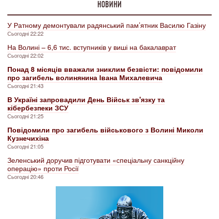
НОВИНИ
У Ратному демонтували радянський пам’ятник Василю Газіну
Сьогодні 22:22
На Волині – 6,6 тис. вступників у виші на бакалаврат
Сьогодні 22:02
Понад 8 місяців вважали зниклим безвісти: повідомили
про загибель волинянина Івана Михалевича
Сьогодні 21:43
В Україні запровадили День Військ зв'язку та
кібербезпеки ЗСУ
Сьогодні 21:25
Повідомили про загибель військового з Волині Миколи
Кузнечихіна
Сьогодні 21:05
Зеленський доручив підготувати «спеціальну санкційну
операцію» проти Росії
Сьогодні 20:46