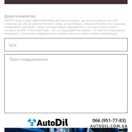
Додати коментар:
УВАГА! Користувач www.volynnews.com має розуміти, що коментування на сайті
створені аж ніяк не для політичного піару чи антипіару, зведення особистих рахунків,
комерційної реклами, образ, безпідставних звинувачень та інших некоректних і
негідних речей. Утім коментарі – це не редакційні матеріали, не мають попередньої
модерації, суб’єктивні повідомлення і можуть містити недостовірну інформацію.