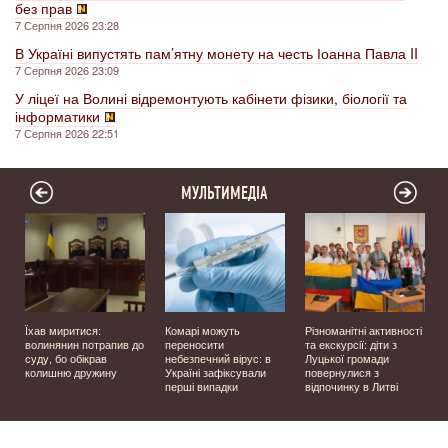
без прав
7 Серпня 2026 23:28
В Україні випустять пам’ятну монету на честь Іоанна Павла II
7 Серпня 2026 23:09
У ліцеї на Волині відремонтують кабінети фізики, біології та
інформатики
7 Серпня 2026 22:51
МУЛЬТИМЕДІА
Їхав миритися:
Комарі можуть
Різноманітні активності
волинянин потрапив до
переносити
та екскурсії: діти з
суду, бо обікрав
небезпечний вірус: в
Луцької громади
колишню дружину
Україні зафіксували
повернулися з
перші випадки
відпочинку в Литві
у