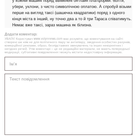
у кожній машині поряд ввімкнені он-лайн платформи: болти,
убери, уклони, з чисто символічною оплатою. А спробуй візьми
перше на вигляд таксі (шашечка квадратики) поряд з одного
кінця міста в інший, ну точно два а то й три Тараса співатимуть.
Немає вже таксі, зараз машина як білизна.
Додати коментар:
УВАГА! Користувач www.volynnews.com має розуміти, що коментування на сайті
створені аж ніяк не для політичного піару чи антипіару, зведення особистих рахунків,
комерційної реклами, образ, безпідставних звинувачень та інших некоректних і
негідних речей. Утім коментарі – це не редакційні матеріали, не мають попередньої
модерації, суб’єктивні повідомлення і можуть містити недостовірну інформацію.