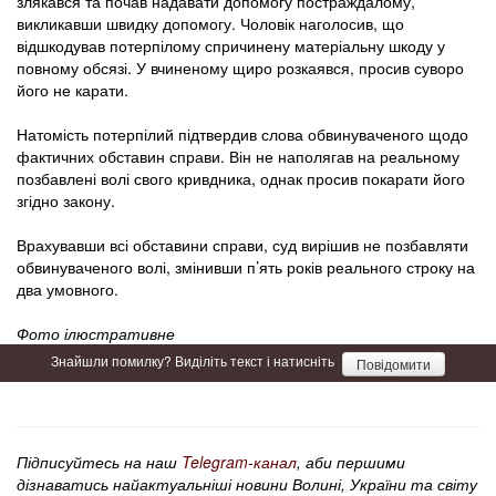
злякався та почав надавати допомогу постраждалому,
викликавши швидку допомогу. Чоловік наголосив, що
відшкодував потерпілому спричинену матеріальну шкоду у
повному обсязі. У вчиненому щиро розкаявся, просив суворо
його не карати.
Натомість потерпілий підтвердив слова обвинуваченого щодо
фактичних обставин справи. Він не наполягав на реальному
позбавлені волі свого кривдника, однак просив покарати його
згідно закону.
Врахувавши всі обставини справи, суд вирішив не позбавляти
обвинуваченого волі, змінивши п’ять років реального строку на
два умовного.
Фото ілюстративне
Знайшли помилку? Виділіть текст і натисніть
Повідомити
Підписуйтесь на наш
Telegram-канал
, аби першими
дізнаватись найактуальніші новини Волині, України та світу