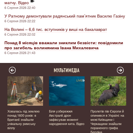
матчу. Відео
6 Серпня 2026 22:40
У Ратному демонтували радянський пам’ятник Василю Газіну
6 Серпня 2026 22:22
На Волині – 6,6 тис. вступників у виші на бакалаврат
6 Серпня 2026 22:02
Понад 8 місяців вважали зниклим безвісти: повідомили
про загибель волинянина Івана Михалевича
6 Серпня 2026 21:43
МУЛЬТИМЕДІА
Ховалась під землею
Біля узбережжя
Пролетів пів Європи й
о
понад 1600 років: в
Австралії дрон
опинився в Україні: на
Британії знайшли
зафіксував момент
межі Київщини і
унікальну римську
народження кита. Відео
Черкащини знайшли
віллу
пораненого грифа
Берліна