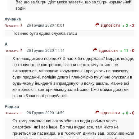
Вас що за 50грн ідіот може завезти, що за 50грн нормальний
водій
лучанка
відповісти
26 Грудня 2020 10:01
+ 2
- 2
Показати IP
Повинно бути eдина служба такси
А
відповісти
26 Грудня 2020 11:14
+ 11
- 0
Показати IP
Хто наводитиме порядок? В нас хіба є держава? Бардак всюди,
ніхто нічого не контролює, закони не дотримуються і не
виконуються, чиновники корумповані і працюють на показуху,
суди продажні, поліцію довго і планомірно публічно опускали в
будь-якому інциденті виправдовуючи всяку шваль, майже всі
контролюючі контори ліквідували.Браво! Вже майже досягли
рівня «бананової республіки»
Редька
відповісти
26 Грудня 2020 14:59
+ 0
- 0
Показати IP
От тому замовлення автомобіля та водія робимо через
смартфон, як і все інше. Бо там видно все, там ніхто не
гризеться за пасажира, а в "бомбил" димить зад, особливо коли