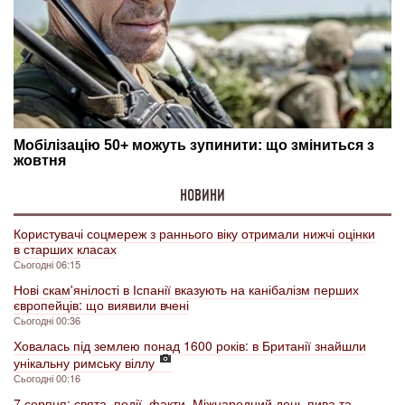
НОВИНИ
Користувачі соцмереж з раннього віку отримали нижчі оцінки
в старших класах
Сьогодні 06:15
Нові скам'янілості в Іспанії вказують на канібалізм перших
європейців: що виявили вчені
Сьогодні 00:36
Ховалась під землею понад 1600 років: в Британії знайшли
унікальну римську віллу
Сьогодні 00:16
7 серпня: свята, події, факти. Міжнародний день пива та