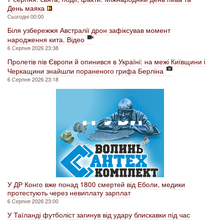
День маяка
Сьогодні 00:00
Біля узбережжя Австралії дрон зафіксував момент
народження кита. Відео
6 Серпня 2026 23:38
Пролетів пів Європи й опинився в Україні: на межі Київщини і
Черкащини знайшли пораненого грифа Берліна
6 Серпня 2026 23:18
У ДР Конго вже понад 1800 смертей від Еболи, медики
протестують через невиплату зарплат
6 Серпня 2026 23:00
У Таїланді футболіст загинув від удару блискавки під час