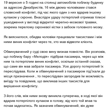
19 вересня о 5 годині на стоянці автомобілів поблизу будинку
за адресою Декабристів, 16 між двома чоловіками стався
словесний конфлікт, під час якого один з них вдарив іншому
кулаком у скроню. Внаслідок удару потерпілий отримав тілесні
ушкодження у вигляді відкритої черепно-мозкової травми,
зокрема перелому скроневої кістки з забоєм головного мозку.
Як вияснилося, обидва чоловіки працювали таксистами і між
ними виник конфлікт через те, хто мав відвезти клієнта.
Обвинувачений у суді свою вину визнав повністю. Він розповів,
що поблизу бару «Мелодія» підібрав пасажира, через що між
ним та потерпілим виник конфлікт, оскільки останній сказав,
що саме він мав забрати пасажира. Усю дорогу потерпілий їх
переслідував. Коли ж обвинувачений з пасажиром під’їхали до
місця призначення , то переслідувач загородив їм можливість
виїзду та повідомив, що викликав інших таксистів для
вирішення конфлікту.
З його слів, між ними знову виникла суперечка, в ході якої він
вдарив потерпілого кулаком в голову, від чого той впав та
почав задихатись. Як зазначив обвинувачений, він дуже