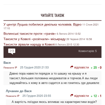
ЧИТАЙТЕ ТАКОЖ
У центрі Луцька побилися декілька чоловіків. Відео
11 Січня 2021
17:10
Волинські таксисти проти «грачів»
6 Лютого 2014 13:52
Таксисти у Ковелі «розігнали» міськраду
26 Червня 2014 16:58
Таксисти зірвали нараду в Ковелі
8 Лютого 2015 12:30
Коментарів: 5
Вася
відповісти
25 Грудня 2020 21:53
+ 25
- 0
Показати IP
Давно пора навести порядок а то шашку на крышу и я
таксист,большея половина неодекватов и торчков.А вы люди
задумайтесь к кому в авто садится а не гонитесь где дешевле
Лучанин до Вася
відповісти
25 Грудня 2020 23:55
+ 12
- 1
Показати IP
А вартість поїздки якось впливає на характеристики водія?