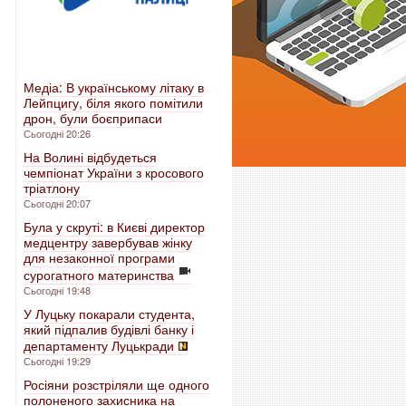
Медіа: В українському літаку в
Лейпцигу, біля якого помітили
дрон, були боєприпаси
Сьогодні 20:26
На Волині відбудеться
чемпіонат України з кросового
тріатлону
Сьогодні 20:07
Була у скруті: в Києві директор
медцентру завербував жінку
для незаконної програми
сурогатного материнства
Сьогодні 19:48
У Луцьку покарали студента,
який підпалив будівлі банку і
департаменту Луцькради
Сьогодні 19:29
Росіяни розстріляли ще одного
полоненого захисника на