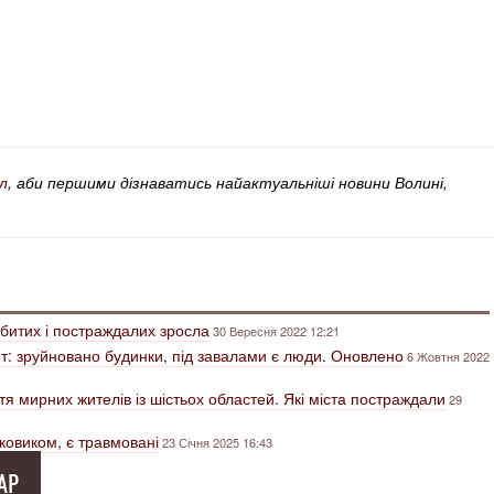
л
, аби першими дізнаватись найактуальніші новини Волині,
вбитих і постраждалих зросла
30 Вересня 2022 12:21
ет: зруйновано будинки, під завалами є люди. Оновлено
6 Жовтня 2022
тя мирних жителів із шістьох областей. Які міста постраждали
29
гковиком, є травмовані
23 Січня 2025 16:43
АР