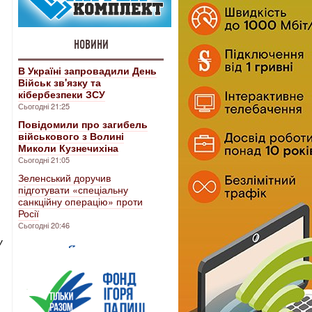
НОВИНИ
В Україні запровадили День
Військ зв'язку та
кібербезпеки ЗСУ
Сьогодні 21:25
Повідомили про загибель
військового з Волині
Миколи Кузнечихіна
Сьогодні 21:05
Зеленський доручив
підготувати «спеціальну
санкційну операцію» проти
Росії
Сьогодні 20:46
У