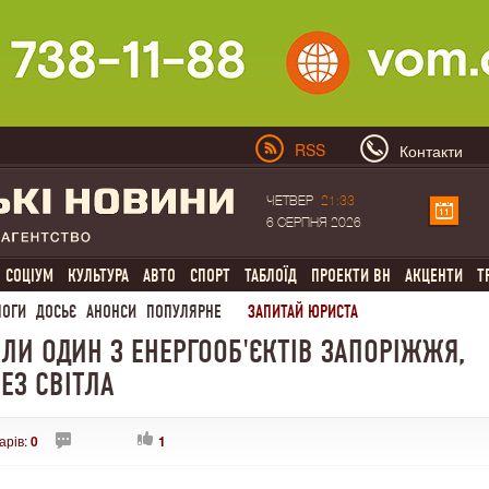
RSS
Контакти
ЧЕТВЕР
21:33
6 СЕРПНЯ 2026
СОЦІУМ
КУЛЬТУРА
АВТО
СПОРТ
ТАБЛОЇД
ПРОЕКТИ ВН
АКЦЕНТИ
Т
ЛОГИ
ДОСЬЄ
АНОНСИ
ПОПУЛЯРНЕ
ЗАПИТАЙ ЮРИСТА
ЛИ ОДИН З ЕНЕРГООБ'ЄКТІВ ЗАПОРІЖЖЯ,
ЕЗ СВІТЛА
арів:
0
1