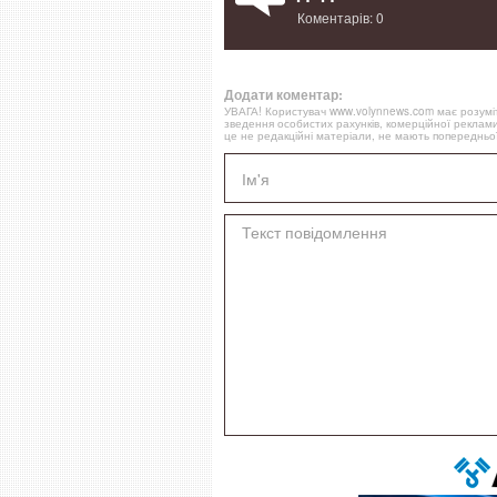
Коментарів: 0
Додати коментар:
УВАГА! Користувач www.volynnews.com має розуміти
зведення особистих рахунків, комерційної реклами
це не редакційні матеріали, не мають попередньої