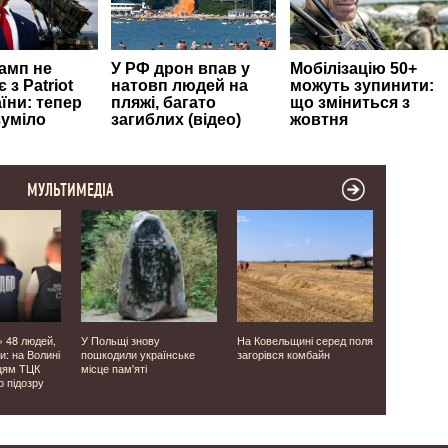
МУЛЬТИМЕДІА
» 48 людей,
У Польщі знову
На Ковельщині серед поля
У Луцьку п
и: на Волині
пошкодили українське
загорівся комбайн
допомогли 
цям ТЦК
місце пам'яті
знесилени
о підозру
хащах