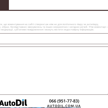
, що коментування на сайті створені аж ніяк не для політичного піару чи антипіару,
, образ, безпідставних звинувачень та інших некоректних і негідних речей. Утім коментарі –
 модерації, суб’єктивні повідомлення і можуть містити недостовірну інформацію.