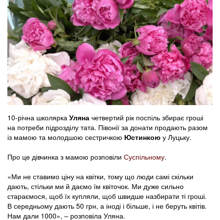
10-річна школярка
Уляна
четвертий рік поспіль збирає гроші
на потреби підрозділу тата. Півонії за донати продають разом
із мамою та молодшою сестричкою
Юстинкою
у Луцьку.
Про це дівчинка з мамою розповіли
Суспільному
.
«Ми не ставимо ціну на квітки, тому що люди самі скільки
дають, стільки ми й даємо їм квіточок. Ми дуже сильно
стараємося, щоб їх купляли, щоб швидше назбирати ті гроші.
В середньому дають 50 грн, а іноді і більше, і не беруть квітів.
Нам дали 1000», – розповіла Уляна.