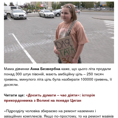
Мама дівчинки
Анна Безвербна
каже, що цього літа продали
понад 300 штук півоній, мають амбіційну ціль – 250 тисяч
гривень, минулого літа ціль була назбирати 100000 гривень, її
досягли.
Читати ще:
«Досить думати – час діяти»: історія
прикордонника з Волині на псевдо Циган
«Підрозділу чоловіка збираємо на ремонт наземних і
авіаційних комплексів. Якщо по-простому, то на ремонт мавіків