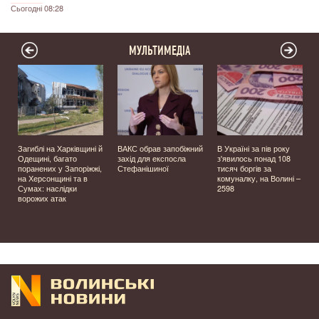
Сьогодні 08:28
МУЛЬТИМЕДІА
Загиблі на Харківщині й
ВАКС обрав запобіжний
В Україні за пів року
Одещині, багато
захід для експосла
з'явилось понад 108
поранених у Запоріжжі,
Стефанішиної
тисяч боргів за
на Херсонщині та в
комуналку, на Волині –
Сумах: наслідки
2598
ворожих атак