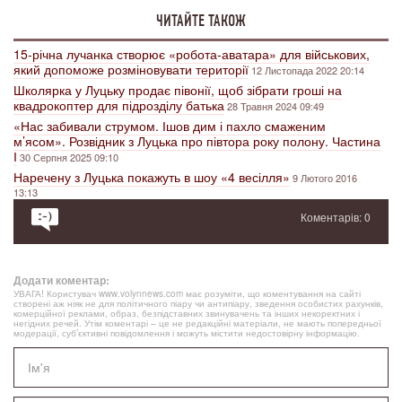
ЧИТАЙТЕ ТАКОЖ
15-річна лучанка створює «робота-аватара» для військових,
який допоможе розміновувати території
12 Листопада 2022 20:14
Школярка у Луцьку продає півонії, щоб зібрати гроші на
квадрокоптер для підрозділу батька
28 Травня 2024 09:49
«Нас забивали струмом. Ішов дим і пахло смаженим
м’ясом». Розвідник з Луцька про півтора року полону. Частина
І
30 Серпня 2025 09:10
Наречену з Луцька покажуть в шоу «4 весілля»
9 Лютого 2016
13:13
Коментарів: 0
Додати коментар:
УВАГА! Користувач www.volynnews.com має розуміти, що коментування на сайті
створені аж ніяк не для політичного піару чи антипіару, зведення особистих рахунків,
комерційної реклами, образ, безпідставних звинувачень та інших некоректних і
негідних речей. Утім коментарі – це не редакційні матеріали, не мають попередньої
модерації, суб’єктивні повідомлення і можуть містити недостовірну інформацію.