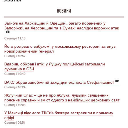
НОВИНИ
Загиблі на Харківщині й Одещині, багато поранених у
Запоріжжі, на Херсонщині та в Сумах: наслідки ворожих атак
Сьогодні 11:13
Його розірвало вибухом: у московському ресторані загинув
новопризначений генерал
Сьогодні 10:57
Вдарив, обікрав і втік: у Луцьку поліцейські затримали
лучанина в СЗЧ
Сьогодні 10:40
ВАКС обрав запобіжний захід для експосла Стефанішиної
Сьогодні 10:24
Яблучний Спас – це не про яблука: луцький священник
пояснив справжній зміст одного з найбільших церковних свят
Сьогодні 10:08
У Мексиці відомого TikTok-блогера застрелили в прямому
ефірі
Сьогодні 09:51