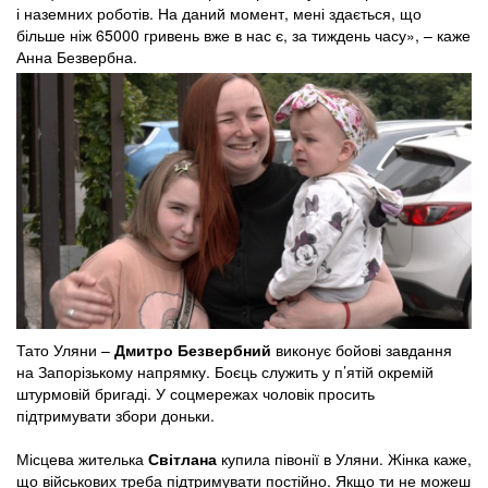
і наземних роботів. На даний момент, мені здається, що
більше ніж 65000 гривень вже в нас є, за тиждень часу», – каже
Анна Безвербна.
Тато Уляни –
Дмитро Безвербний
виконує бойові завдання
на Запорізькому напрямку. Боєць служить у п’ятій окремій
штурмовій бригаді. У соцмережах чоловік просить
підтримувати збори доньки.
Місцева жителька
Світлана
купила півонії в Уляни. Жінка каже,
що військових треба підтримувати постійно. Якщо ти не можеш