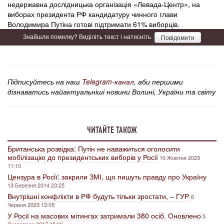
недержавна дослідницька організація «Левада-Центр», на
виборах президента РФ кандидатуру чинного глави
Володимира Путіна готові підтримати 61% виборців.
Знайшли помилку? Виділіть текст і натисніть
Повідомити
Підписуйтесь на наш
Telegram-канал
, аби першими
дізнаватись найактуальніші новини Волині, України та світу
ЧИТАЙТЕ ТАКОЖ
Британська розвідка: Путін не наважиться оголосити
мобілізацію до президентських виборів у Росії
10 Жовтня 2023
11:10
Цензура в Росії: закрили ЗМІ, що пишуть правду про Україну
13 Березня 2014 23:25
Внутрішні конфлікти в РФ будуть тільки зростати, – ГУР
6
Червня 2023 12:05
У Росії на масових мітингах затримали 380 осіб. Оновлено
5