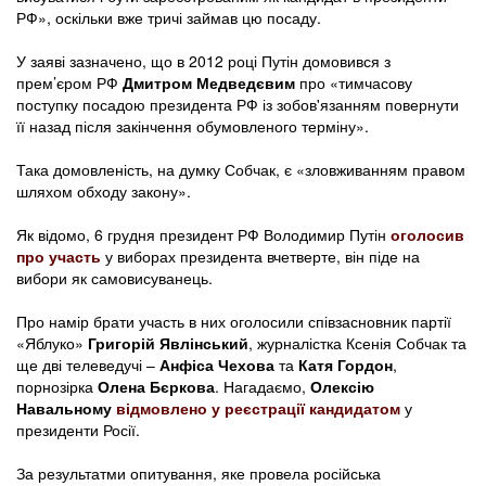
РФ», оскільки вже тричі займав цю посаду.
У заяві зазначено, що в 2012 році Путін домовився з
прем’єром РФ
Дмитром Медведєвим
про «тимчасову
поступку посадою президента РФ із зобов'язанням повернути
її назад після закінчення обумовленого терміну».
Така домовленість, на думку Собчак, є «зловживанням правом
шляхом обходу закону».
Як відомо, 6 грудня президент РФ Володимир Путін
оголосив
про участь
у виборах президента вчетверте, він піде на
вибори як самовисуванець.
Про намір брати участь в них оголосили співзасновник партії
«Яблуко»
Григорій Явлінський
, журналістка Ксенія Собчак та
ще дві телеведучі –
Анфіса Чехова
та
Катя Гордон
,
порнозірка
Олена Бєркова
. Нагадаємо,
Олексію
Навальному
відмовлено у реєстрації кандидатом
у
президенти Росії.
За результатми опитування, яке провела російська