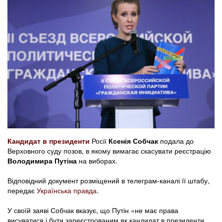
Кандидат в президенти
Росії
Ксенія Собчак
подала до
Верховного суду позов, в якому вимагає скасувати реєстрацію
Володимира Путіна
на виборах.
Відповідний документ розміщений в телеграм-каналі її штабу,
передає
Українська правда
.
У своїй заяві Собчак вказує, що Путін «не має права
висуватися і бути зареєстрованим як кандидат в президенти