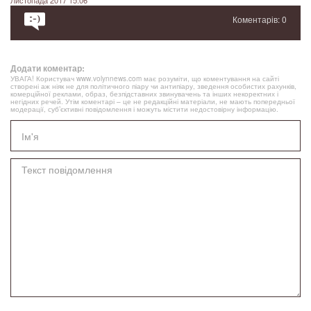
Листопада 2017 15:06
Коментарів: 0
Додати коментар:
УВАГА! Користувач www.volynnews.com має розуміти, що коментування на сайті
створені аж ніяк не для політичного піару чи антипіару, зведення особистих рахунків,
комерційної реклами, образ, безпідставних звинувачень та інших некоректних і
негідних речей. Утім коментарі – це не редакційні матеріали, не мають попередньої
модерації, суб’єктивні повідомлення і можуть містити недостовірну інформацію.