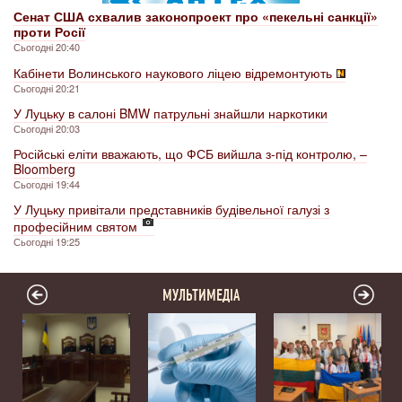
Сенат США схвалив законопроект про «пекельні санкції»
проти Росії
Сьогодні 20:40
Кабінети Волинського наукового ліцею відремонтують
Сьогодні 20:21
У Луцьку в салоні BMW патрульні знайшли наркотики
Сьогодні 20:03
Російські еліти вважають, що ФСБ вийшла з-під контролю, –
Bloomberg
Сьогодні 19:44
У Луцьку привітали представників будівельної галузі з
професійним святом
Сьогодні 19:25
МУЛЬТИМЕДІА